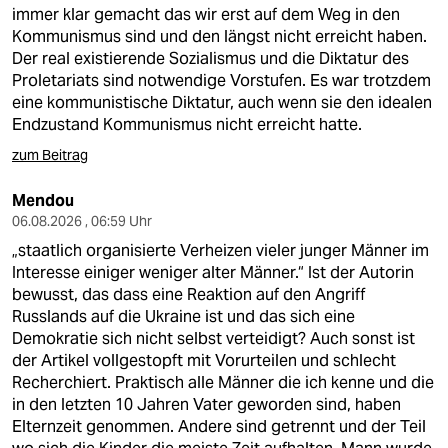
berlin
immer klar gemacht das wir erst auf dem Weg in den
Kommunismus sind und den längst nicht erreicht haben.
nord
Der real existierende Sozialismus und die Diktatur des
Proletariats sind notwendige Vorstufen. Es war trotzdem
wahrheit
eine kommunistische Diktatur, auch wenn sie den idealen
Endzustand Kommunismus nicht erreicht hatte.
verlag
zum Beitrag
verlag
Mendou
veranstaltungen
06.08.2026 , 06:59 Uhr
„staatlich organisierte Verheizen vieler junger Männer im
shop
Interesse einiger weniger alter Männer.“ Ist der Autorin
fragen & hilfe
bewusst, das dass eine Reaktion auf den Angriff
Russlands auf die Ukraine ist und das sich eine
unterstützen
Demokratie sich nicht selbst verteidigt? Auch sonst ist
der Artikel vollgestopft mit Vorurteilen und schlecht
abo
Recherchiert. Praktisch alle Männer die ich kenne und die
in den letzten 10 Jahren Vater geworden sind, haben
genossenschaft
Elternzeit genommen. Andere sind getrennt und der Teil