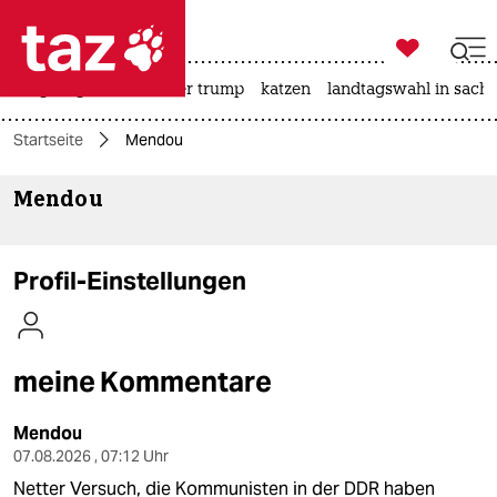

taz zahl ich
bergsteigen
usa unter trump
katzen
landtagswahl in sachs

taz zahl ich
Startseite
Mendou
taz zahl ich
Mendou
themen
politik
Profil-Einstellungen
öko
gesellschaft
meine Kommentare
kultur
Mendou
sport
07.08.2026 , 07:12 Uhr
Netter Versuch, die Kommunisten in der DDR haben