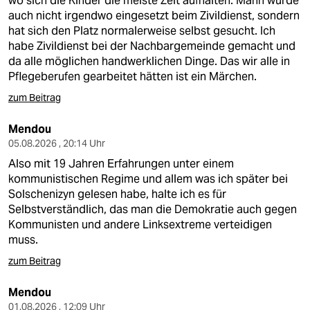
wo sich die Kinder die meiste Zeit aufhalten. Mann wurde
epaper login
auch nicht irgendwo eingesetzt beim Zivildienst, sondern
hat sich den Platz normalerweise selbst gesucht. Ich
habe Zivildienst bei der Nachbargemeinde gemacht und
da alle möglichen handwerklichen Dinge. Das wir alle in
Pflegeberufen gearbeitet hätten ist ein Märchen.
zum Beitrag
Mendou
05.08.2026 , 20:14 Uhr
Also mit 19 Jahren Erfahrungen unter einem
kommunistischen Regime und allem was ich später bei
Solschenizyn gelesen habe, halte ich es für
Selbstverständlich, das man die Demokratie auch gegen
Kommunisten und andere Linksextreme verteidigen
muss.
zum Beitrag
Mendou
01.08.2026 , 12:09 Uhr