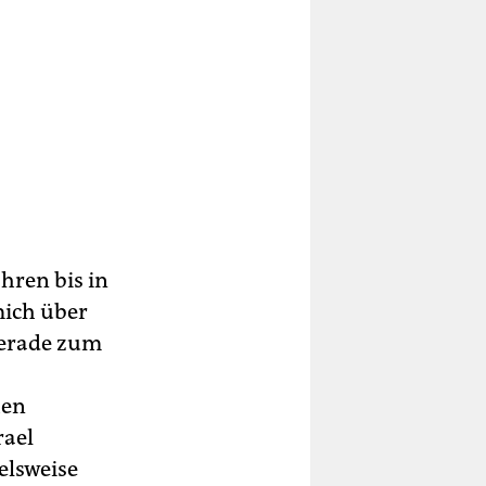
ahren bis in
mich über
gerade zum
hen
rael
elsweise