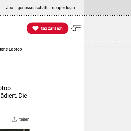
abo
genossenschaft
epaper login

taz zahl ich
taz zahl ich
undene Laptop
aptop
diert. Die
teilen