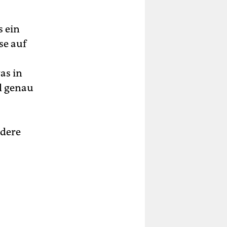
s ein
se auf
as in
l genau
ndere