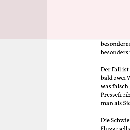
Geplant wa
Durchatmen
und lebt. A
Flughafen 
besonderes
besonders 
Der Fall is
bald zwei 
was falsch 
Pressefreih
man als Sic
Die Schwie
Fluggesells