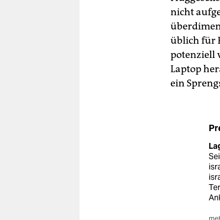
nicht aufg
überdimens
üblich für 
potenziell
Laptop her
ein Sprengs
Pr
La
Se
isr
isr
Ter
An
meh