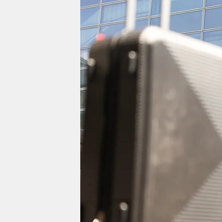
berlin
nord
wahrheit
verlag
verlag
veranstaltungen
shop
fragen & hilfe
unterstützen
abo
genossenschaft