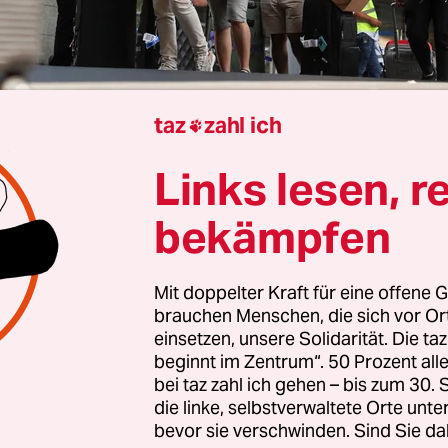
taz
zahl ich

Berlin
Barbara Junge
Links lesen, r
bekämpfen
 brach
unsere aktuelle Israel-Korrespondentin Ser
on Jerusalem nach Wien auf. Sie sollte in der
Mit doppelter Kraft für eine offene G
ischen Hauptstadt
mit dem „Piazza Grande Religi
brauchen Menschen, die sich vor O
 Award“ für besonders gelungene Texte ausgeze
einsetzen, unsere Solidarität. Die ta
beginnt im Zentrum“. 50 Prozent a
ie sich mit dem Thema Religion und Glaube in Eu
bei taz zahl ich gehen – bis zum 30
Osten befassen. Prämiert wurde ihre
taz-Repor
die linke, selbstverwaltete Orte unte
haftshilfe“
aus dem Westjordanland von Ende 20
bevor sie verschwinden. Sind Sie da