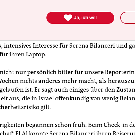
r eine zweitägige Kurzreise, auch gedacht als ein

Ja, ich will
 für eine Korrespondentin, die im Nahen Osten 
llerdings lief die Reise nicht wie geplant. Denn a
Ben-Gurion entwickelten die Sicherheitsleute ein
, intensives Interesse für Serena Bilanceri und g
für ihren Laptop.
t nicht nur persönlich bitter für unsere Reporterin,
Wochen nichts anderes mehr macht, als herauszu
gelaufen ist. Er sagt auch einiges über den Zusta
eit aus, die in Israel offenkundig von wenig Belan
herheitsrisiko gilt.
rigkeiten begannen schon früh. Beim Check-in d
chaft El Al konnte Serena Bilanceri ihren Reiser