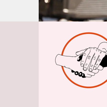
epaper login
Aus 
Am 7. Juli
Bilanceri
v
österreich
Journalism
werden
, d
dem Nahen 
„Nachbarsc