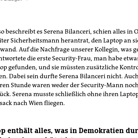
nschränkungen innerhalb Israels :
Der Druck auf
rnalist*innen ist auch in Israel gestiegen. Laut Reporter ohn
nzen sind kritische, von der politischen Mehrheitsmeinung
weichende Stimmen seltener geworden. Die konservative
o beschreibt es Serena Bilanceri, schien alles in
ierung unter Benjamin Netanjahu (seit Ende 2022 im Amt) tr
eiter Sicherheitsmann herantrat, den Laptop an 
ür direkte Mitverantwortung.
wand. Auf die Nachfrage unserer Kollegin, was g
ßnahmen gegen Medien und Desinformation :
antwortete die erste Security-Frau, man habe etwa
informationen nehmen zu, der katarische Sender al-Dschasi
op gefunden, und sie müssten zusätzliche Kontr
de per Gesetz verboten. Israels einst vielfältige
ienlandschaft ist heute stark eingeschränkt – auch durch
n. Dabei sein durfte Serena Bilanceri nicht. Auc
itärzensur bei sicherheitsrelevanten Themen. (
taz
)
eren Stunde waren weder der Security-Mann noch
ück. Serena musste schließlich ohne ihren Lapt
sack nach Wien fliegen.
op enthält alles, was in Demokratien du