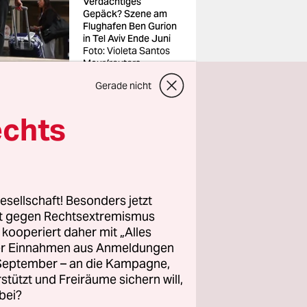
Verdächtiges
Gepäck? Szene am
Flughafen Ben Gurion
in Tel Aviv Ende Juni
Foto: Violeta Santos
Mour/reuters
Gerade nicht
echts
ena
esellschaft! Besonders jetzt
on
rt gegen Rechtsextremismus
ichnet
z kooperiert daher mit „Alles
ller Einnahmen aus Anmeldungen
ropa und
. September – an die Kampagne,
tage
rstützt und Freiräume sichern will,
23.
bei?