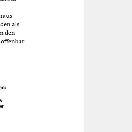
chaus
rden als
hm den
 offenbar
en:
ie
er