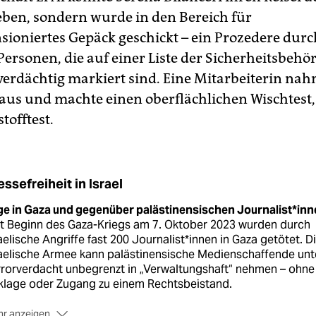
eben, sondern wurde in den Bereich für
ioniertes Gepäck geschickt – ein Prozedere dur
Personen, die auf einer Liste der Sicherheitsbehö
 verdächtig markiert sind. Eine Mitarbeiterin na
aus und machte einen oberflächlichen Wischtest,
tofftest.
essefreiheit in Israel
ge in Gaza und gegenüber palästinensischen Journalist*inn
it Beginn des Gaza-Kriegs am 7. Oktober 2023 wurden durch
aelische Angriffe fast 200 Journalist*innen in Gaza getötet. D
aelische Armee kann palästinensische Medienschaffende unt
rorverdacht unbegrenzt in „Verwaltungshaft“ nehmen – ohne
klage oder Zugang zu einem Rechtsbeistand.
r anzeigen