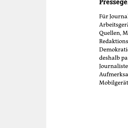
Pressege
Für Journa
Arbeitsger
Quellen, M
Redaktionss
Demokratie
deshalb pa
Journalist
Aufmerksam
Mobilgeräte