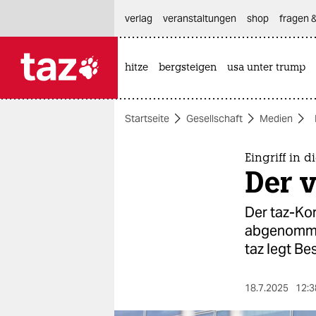
hautnavigation anspringen
hauptinhalt anspringen
footer anspringen
verlag
veranstaltungen
shop
fragen &
hitze
bergsteigen
usa unter trump

taz zahl ich
taz zahl ich
Startseite
Gesellschaft
Medien
themen
politik
Eingriff in d
Der 
öko
Der taz-Kor
gesellschaft
abgenommen
taz legt Be
kultur
sport
18.7.2025
12:3