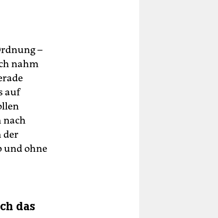
e
 Ordnung –
ägt
sich nahm
erade
s auf
ra
ollen
h nach
 der
op und ohne
rch das