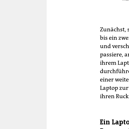
Ei
Jou
Gre
ab
Zunächst, s
Reg
bis ein zw
daf
und versch
Ma
passiere, 
Des
ihrem Lapt
wur
Med
durchführe
Mil
einer weit
Laptop zur
ihren Ruck
Ein Lapt