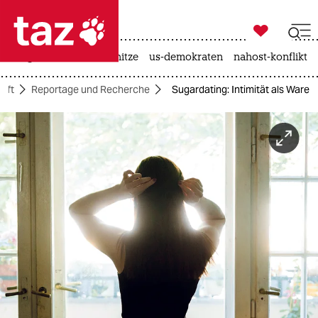

taz zahl ich
krieg in der ukraine
hitze
us-demokraten
nahost-konflikt

taz zahl ich
aft
Reportage und Recherche
Sugardating: Intimität als Ware
taz zahl ich
themen
politik
öko
gesellschaft
kultur
sport