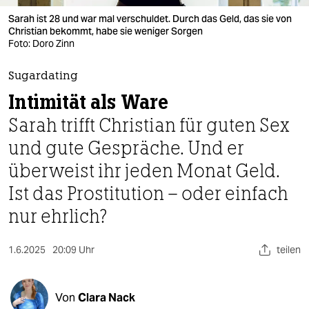
berlin
Sarah ist 28 und war mal verschuldet. Durch das Geld, das sie von
nord
Christian bekommt, habe sie weniger Sorgen
Foto: Doro Zinn
wahrheit
Sugardating
verlag
Intimität als Ware
Sarah trifft Christian für guten Sex
verlag
und gute Gespräche. Und er
veranstaltungen
überweist ihr jeden Monat Geld.
shop
Ist das Prostitution – oder einfach
fragen & hilfe
nur ehrlich?
unterstützen
1.6.2025
20:09 Uhr
teilen
abo
genossenschaft
Von
Clara Nack