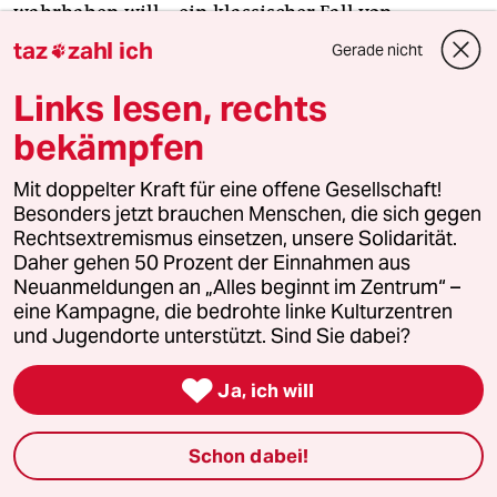
wahrhaben will – ein klassischer Fall von
Opferscham.“
taz
zahl ich
Gerade nicht

Links lesen, rechts
Christian rechtfertigt Sugardating damit, dass es
im Grunde genommen die „ehrlichere Beziehung“
bekämpfen
sei. Denn auch bei traditionellen Beziehungen
Mit doppelter Kraft für eine offene Gesellschaft!
gebe es die transaktionelle Komponente und
Besonders jetzt brauchen Menschen, die sich gegen
damit die Abhängigkeit eines Partners – das sei
Rechtsextremismus einsetzen, unsere Solidarität.
nur nicht so explizit, findet er. Beim Sugardating
Daher gehen 50 Prozent der Einnahmen aus
würden die Karten immerhin offen auf den Tisch
Neuanmeldungen an „Alles beginnt im Zentrum“ –
gelegt.
eine Kampagne, die bedrohte linke Kulturzentren
und Jugendorte unterstützt. Sind Sie dabei?
Der Soziologe Carsten Stark kennt diese

Ja, ich will
Argumentation aus den Foren, die er untersucht
hat: „Sugardating wird dort oft mit anderen
Beziehungsformen verglichen. Aber es gilt als
Schon dabei!
moralisch fragwürdig, es mit Prostitution