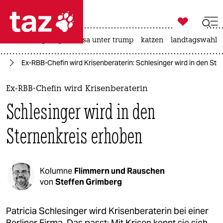

taz zahl ich
hitze
bergsteigen
usa unter trump
katzen
landtagswahl i

taz zahl ich
en
Ex-RBB-Chefin wird Krisenberaterin: Schlesinger wird in den St
taz zahl ich
themen
Ex-RBB-Chefin wird Krisenberaterin
Schlesinger wird in den
politik
Sternenkreis erhoben
öko
gesellschaft
Kolumne
Flimmern und Rauschen
kultur
von
Steffen Grimberg
sport
Patricia Schlesinger wird Krisenberaterin bei einer
Berliner Firma. Das passt: Mit Krisen kennt sie sich