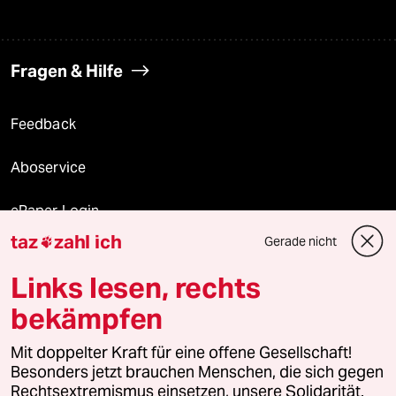
Fragen & Hilfe
Feedback
Aboservice
ePaper Login
taz
zahl ich
Gerade nicht

Downloads für Abonnierende
Links lesen, rechts
bekämpfen
© 2026 taz Verlags und Vertriebs GmbH
Alle Rechte vorbehalten. Bei rechtlichen Fragen oder für Genehmigungen
Mit doppelter Kraft für eine offene Gesellschaft!
wenden Sie sich bitte an
lizenzen@taz.de
Besonders jetzt brauchen Menschen, die sich gegen
Rechtsextremismus einsetzen, unsere Solidarität.