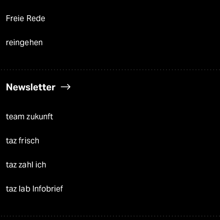
Freie Rede
reingehen
Newsletter
team zukunft
taz frisch
taz zahl ich
taz lab Infobrief