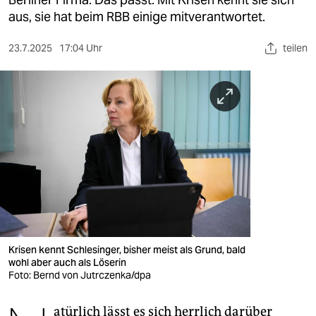
berlin
aus, sie hat beim RBB einige mitverantwortet.
nord
23.7.2025
17:04 Uhr
teilen
wahrheit
verlag
verlag
veranstaltungen
shop
fragen & hilfe
unterstützen
Krisen kennt Schlesinger, bisher meist als Grund, bald
wohl aber auch als Löserin
abo
Foto: Bernd von Jutrczenka/dpa
genossenschaft
atürlich lässt es sich herrlich darüber