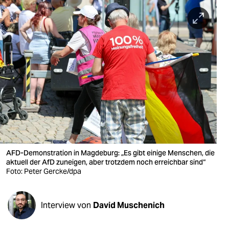
berlin
nord
wahrheit
verlag
verlag
veranstaltungen
shop
fragen & hilfe
AFD-Demonstration in Magdeburg: „Es gibt einige Menschen, die
aktuell der AfD zuneigen, aber trotzdem noch erreichbar sind“
unterstützen
Foto: Peter Gercke/dpa
abo
Interview von
David Muschenich
genossenschaft