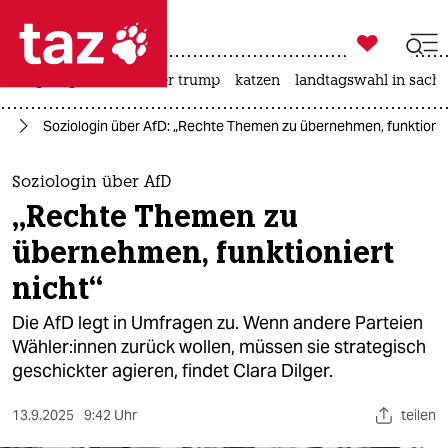

taz zahl ich
bergsteigen
usa unter trump
katzen
landtagswahl in sachs

taz zahl ich
fD
Soziologin über AfD: „Rechte Themen zu übernehmen, funktionier
taz zahl ich
themen
Soziologin über AfD
„Rechte Themen zu
politik
übernehmen, funktioniert
öko
nicht“
gesellschaft
Die AfD legt in Umfragen zu. Wenn andere Parteien
Wäh­le­r:in­nen zurück wollen, müssen sie strategisch
kultur
geschickter agieren, findet Clara Dilger.
sport
13.9.2025
9:42 Uhr
teilen