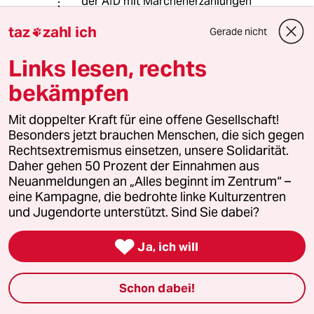
der AfD mit Märchenerzählungen
vergleichen, die immerhin ein
taz
zahl ich
Körnchen Wahrheit enthalten bzw.
Gerade nicht

sich darauf beziehen.
Links lesen, rechts
Und über alle von Ihnen aufgezählten
bekämpfen
Themen wird auch in und zwischen
allen anderen Parteien diskutiert.
Mit doppelter Kraft für eine offene Gesellschaft!
Worin liegt also genau die Alternative
Besonders jetzt brauchen Menschen, die sich gegen
in dieser „Alternative“? Doch wohl nur
Rechtsextremismus einsetzen, unsere Solidarität.
in dem Versprechen, im Gegensatz zu
Daher gehen 50 Prozent der Einnahmen aus
den „Altparteien“ tabula rasa zu
Neuanmeldungen an „Alles beginnt im Zentrum“ –
machen, also mit all diesen
eine Kampagne, die bedrohte linke Kulturzentren
Problemen aufzuräumen … und so
und Jugendorte unterstützt. Sind Sie dabei?
etwas zu versprechen, ist schon die
reinste Lüge.

Ja, ich will
RonSlater
R
Schon dabei!
16.09.2025
,
11:02 Uhr