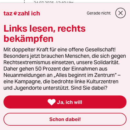
24.07.2025
,
12:40 Uhr
@Christian Deinhart:
taz
zahl ich
Gerade nicht

22-23 ist der Medienlohn in DE. Mehr
gibt es am Band bei Daimler.
Links lesen, rechts
bekämpfen
Janix
Mit doppelter Kraft für eine offene Gesellschaft!
24.07.2025
,
17:49 Uhr
Besonders jetzt brauchen Menschen, die sich gegen
@JanD:
Rechtsextremismus einsetzen, unsere Solidarität.
Die Autoindustrie wird von uns allen
Daher gehen 50 Prozent der Einnahmen aus
teuer mitbezahlt, über die offenen
Neuanmeldungen an „Alles beginnt im Zentrum“ –
und verdeckten Zuschüsse bzw. die
eine Kampagne, die bedrohte linke Kulturzentren
ganzen nicht selbst gezahlten
und Jugendorte unterstützt. Sind Sie dabei?
Schäden dadurch. Das erklärt auch
den Vorarbeiter, der finanziell und

Ja, ich will
von den Bedingungen viele
Akademikers in den Senkel stellt.
Schon dabei!