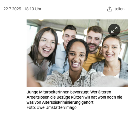
berlin
22.7.2025
18:10 Uhr
teilen
nord
wahrheit
verlag
verlag
veranstaltungen
shop
fragen & hilfe
Junge MitarbeiterInnen bevorzugt: Wer älteren
unterstützen
Arbeitslosen die Bezüge kürzen will hat wohl noch nie
was von Altersdiskriminierung gehört
abo
Foto: Uwe Umstätter/imago
genossenschaft