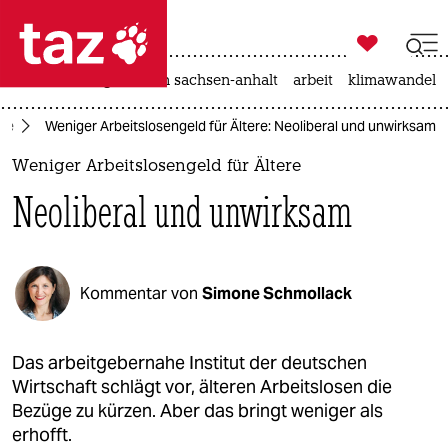

taz zahl ich
hitze
landtagswahl in sachsen-anhalt
arbeit
klimawandel

taz zahl ich
te
Weniger Arbeitslosengeld für Ältere: Neoliberal und unwirksam
taz zahl ich
Weniger Arbeitslosengeld für Ältere
themen
Neoliberal und unwirksam
politik
öko
Kommentar von
Simone Schmollack
gesellschaft
kultur
Das arbeitgebernahe Institut der deutschen
Wirtschaft schlägt vor, älteren Arbeitslosen die
sport
Bezüge zu kürzen. Aber das bringt weniger als
erhofft.