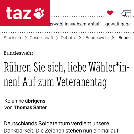

taz zahl ich
hitze
surfen
landtagswahl in sachsen-anhalt
gewalt gegen

taz zahl ich
Startseite
Gesellschaft
Debatte
Bundeswehr
Bundeswe
taz zahl ich
themen
Bundeswehr
Rühren Sie sich, liebe Wäh­le­r*in­
politik
nen! Auf zum Veteranentag
öko
gesellschaft
Kolumne
übrigens
kultur
von
Thomas Salter
sport
Deutschlands Soldatentum verdient unsere
Dankbarkeit. Die Zeichen stehen nun einmal auf