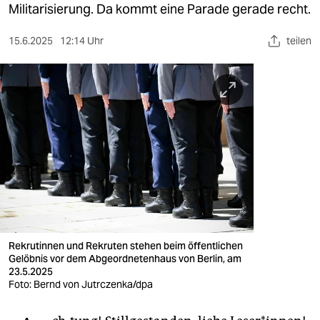
berlin
Militarisierung. Da kommt eine Parade gerade recht.
nord
15.6.2025
12:14 Uhr
teilen
wahrheit
verlag
verlag
veranstaltungen
shop
fragen & hilfe
unterstützen
Rekrutinnen und Rekruten stehen beim öffentlichen
Gelöbnis vor dem Abgeordnetenhaus von Berlin, am
abo
23.5.2025
Foto: Bernd von Jutrczenka/dpa
genossenschaft