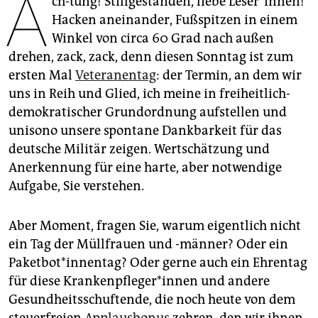
A
ch-tung! Stillgestanden, liebe Leser*innen!
epaper login
Hacken aneinander, Fußspitzen in einem
Winkel von circa 60 Grad nach außen
drehen, zack, zack, denn diesen Sonntag ist zum
ersten Mal
Veteranentag
: der Termin, an dem wir
uns in Reih und Glied, ich meine in freiheitlich-
demokratischer Grundordnung aufstellen und
unisono unsere spontane Dankbarkeit für das
deutsche Militär zeigen. Wertschätzung und
Anerkennung für eine harte, aber notwendige
Aufgabe, Sie verstehen.
Aber Moment, fragen Sie, warum eigentlich nicht
ein Tag der Müllfrauen und -männer? Oder ein
Paketbot*innentag? Oder gerne auch ein Ehrentag
für diese Krankenpfle­ge­r*in­nen und andere
Gesundheits­schuftende, die noch heute von dem
steuerfreien ­
Applausbonus
zehren, den wir ihnen