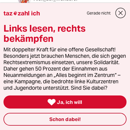
15.06.2025
,
13:38 Uhr
taz
zahl ich
Gerade nicht

@Christian Deinhart:
Wäre eine Maßnahme um diesen
Links lesen, rechts
abartigen aufkommenden Hype der
Militarisierung etwas zu relativieren.
bekämpfen
Mit doppelter Kraft für eine offene Gesellschaft!
Troll Eulenspiegel
TE
Besonders jetzt brauchen Menschen, die sich gegen
Rechtsextremismus einsetzen, unsere Solidarität.
15.06.2025
,
12:27 Uhr
Daher gehen 50 Prozent der Einnahmen aus
Ist nett geschrieben.
Neuanmeldungen an „Alles beginnt im Zentrum“ –
Und so sehr ich es auch begrüße, dass Europa
eine Kampagne, die bedrohte linke Kulturzentren
Taurus-Raketen und sogar atomare
und Jugendorte unterstützt. Sind Sie dabei?
Sprengköpfe liefern sollte, damit diese zum
Kreml geschossen werden, um

Ja, ich will
uneingeschränkte Solidarität mit der Ukraine
zu beweisen, so begrüße ich auch
Fahnenflucht.
Schon dabei!
Vor dem zweiten Weltkrieg sind auch viele
Menschen geflohen, wir haben sie als Helden in