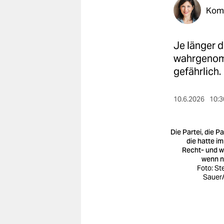
berlin
Kom
nord
Je länger d
wahrheit
wahrgenomm
verlag
gefährlich.
verlag
10.6.2026
10:3
veranstaltungen
shop
Die Partei, die Pa
die hatte i
fragen & hilfe
Recht- und 
wenn n
unterstützen
Foto: St
Sauer
abo
genossenschaft