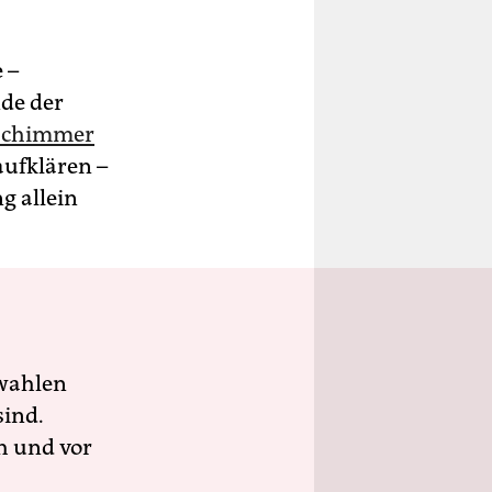
 –
nde der
 Schimmer
aufklären –
g allein
wahlen
sind.
h und vor