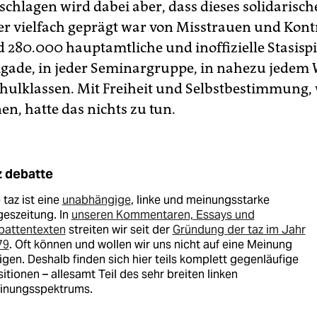
schlagen wird dabei aber, dass dieses solidarisch
r vielfach geprägt war von Misstrauen und Kontr
 280.000 hauptamtliche und inoffizielle Stasispit
rigade, in jeder Seminargruppe, in nahezu jede
chulklassen. Mit Freiheit und Selbstbestimmung, 
en, hatte das nichts zu tun.
z debatte
 taz ist eine
unabhängige
, linke und meinungsstarke
eszeitung. In
unseren Kommentaren, Essays und
battentexten
streiten wir seit der
Gründung der taz im Jahr
79
. Oft können und wollen wir uns nicht auf eine Meinung
igen. Deshalb finden sich hier teils komplett gegenläufige
itionen – allesamt Teil des sehr breiten linken
inungsspektrums.