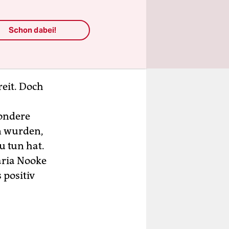
ich über
her damit
Schon dabei!
 die
reit. Doch
sondere
n wurden,
u tun hat.
aria Nooke
 positiv