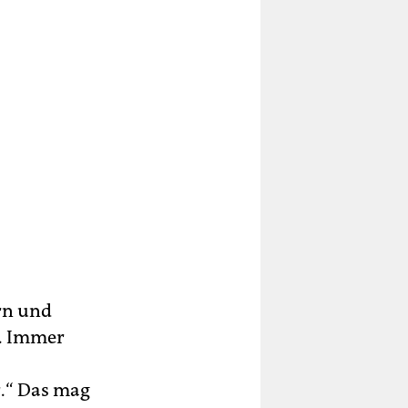
rn und
n. Immer
r.“ Das mag