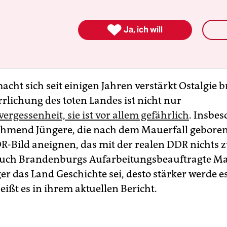
 in der Uni etwas Falsches sagte oder sich öffentl
 DDR aller Zeiten“ lustig machte, durfte ganz sic

Ja, ich will
ass er
das nicht ungestraft tat
. Daran können sich
teren noch sehr genau erinnern. Hoffentlich.
cht sich seit einigen Jahren verstärkt Ostalgie b
rlichung des toten Landes ist nicht nur
ergessenheit, sie ist vor allem gefährlich
. Insbe
hmend Jüngere, die nach dem Mauerfall gebore
DR-Bild aneignen, das mit der realen DDR nichts z
 auch Brandenburgs Aufarbeitungsbeauftragte M
nger das Land Geschichte sei, desto stärker werde es
eißt es in ihrem aktuellen Bericht.