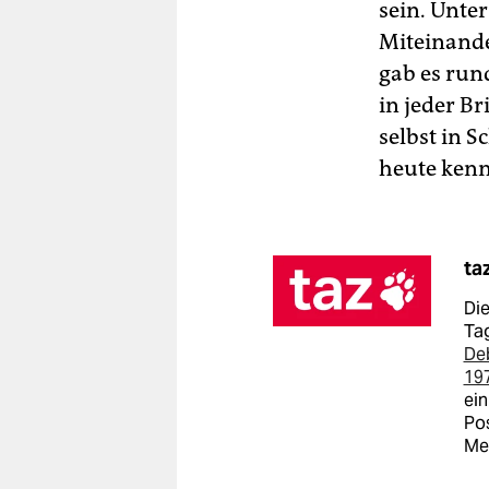
sein. Unter
Miteinande
gab es rund
in jeder B
selbst in S
heute kenn
ta
Die
Tag
De
19
ein
Pos
Me