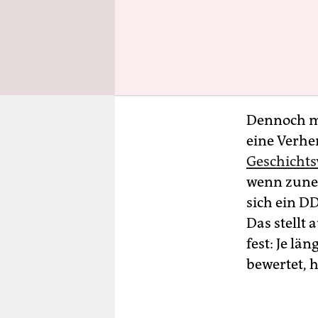
Schule oder
die „größte
rechnen, d
meisten Äl
Dennoch ma
eine Verher
Geschichtsv
wenn zune
sich ein D
Das stellt
fest: Je lä
bewertet, h