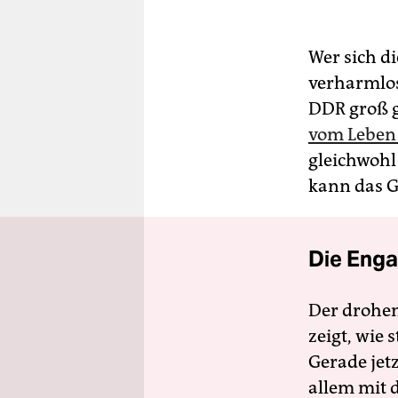
Wer sich d
verharmlos
DDR groß g
vom Leben 
gleichwohl
kann das G
Die Enga
Der drohe
zeigt, wie
Gerade jet
allem mit d