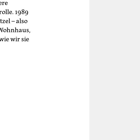
ere
olle. 1989
zel – also
m Wohnhaus,
wie wir sie