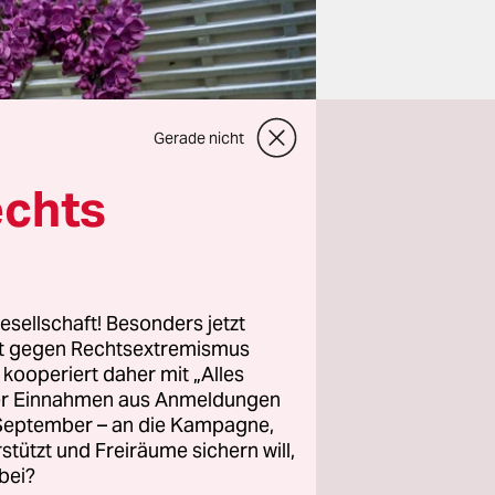
Gerade nicht
echts
esellschaft! Besonders jetzt
rt gegen Rechtsextremismus
z kooperiert daher mit „Alles
t. Daran
ller Einnahmen aus Anmeldungen
. Und das
. September – an die Kampagne,
rstützt und Freiräume sichern will,
n Alltag
bei?
eb, in der