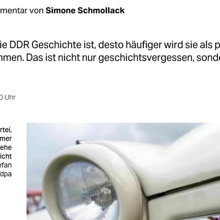
mentar von
Simone Schmollack
ie DDR Geschichte ist, desto häufiger wird sie als p
en. Das ist nicht nur geschichtsvergessen, sond
0 Uhr
rtei,
mmer
wehe
icht
efan
/dpa