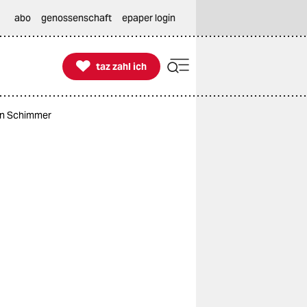
abo
genossenschaft
epaper login

taz zahl ich
taz zahl ich
sen Schimmer