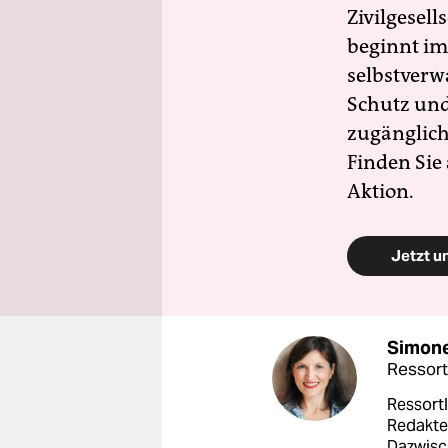
Zivilgesell
beginnt im
selbstverw
Schutz und 
zugänglich
Finden Sie
Aktion.
Jetzt u
Simone
Ressort
Ressortl
Redakteu
Dazwisc