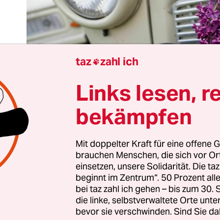
taz
zahl ich

Links lesen, r
bekämpfen
Mit doppelter Kraft für eine offene G
brauchen Menschen, die sich vor O
einsetzen, unsere Solidarität. Die ta
 DDR war ein repressiv-diktatorischer Staat. Punk
beginnt im Zentrum“. 50 Prozent a
bt es nichts zu beschönigen oder zu verharmlosen
bei taz zahl ich gehen – bis zum 30
die linke, selbstverwaltete Orte unte
t nichts damit zu tun, dass es im Osten auch eine
bevor sie verschwinden. Sind Sie da
 gelebt, geliebt, gelacht wurde. Wer aber im Betri