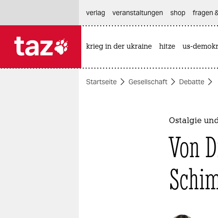
hautnavigation anspringen
hauptinhalt anspringen
footer anspringen
verlag
veranstaltungen
shop
fragen &
krieg in der ukraine
hitze
us-demokr

taz zahl ich
taz zahl ich
Startseite
Gesellschaft
Debatte
themen
politik
Ostalgie und
öko
Von D
gesellschaft
Schi
kultur
sport