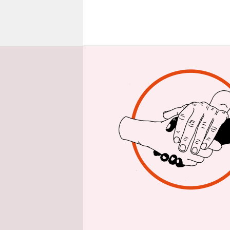
epaper login
D
ie
gi
ha
gab, in dem