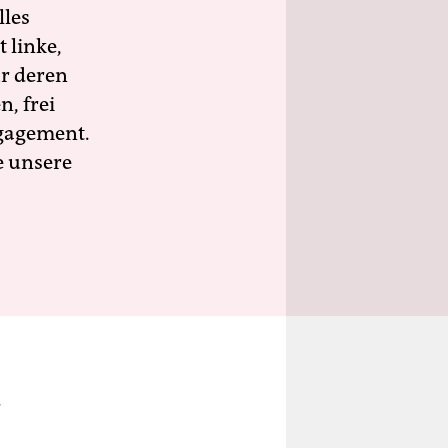
lles
 linke,
ür deren
n, frei
ngagement.
e unsere
-