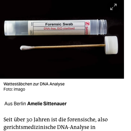
berlin
nord
wahrheit
verlag
verlag
veranstaltungen
shop
Wattestäbchen zur DNA Analyse
fragen & hilfe
Foto: imago
unterstützen
Aus Berlin
Amelie Sittenauer
abo
Seit über 30 Jahren ist die forensische, also
genossenschaft
gerichtsmedizinische DNA-Analyse in