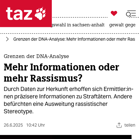

taz zahl ich
hitze
surfen
landtagswahl in sachsen-anhalt
gewalt gegen

taz zahl ich
us
Grenzen der DNA-Analyse: Mehr Informationen oder mehr Rass
taz zahl ich
themen
Grenzen der DNA-Analyse
Mehr Informationen oder
politik
mehr Rassismus?
öko
Durch Daten zur Herkunft erhoffen sich Er­mitt­le­r:in­
nen präzisere Informationen zu Straftätern. Andere
gesellschaft
befürchten eine Ausweitung rassistischer
Stereotype.
kultur
sport
26.6.2025
10:42 Uhr
teilen