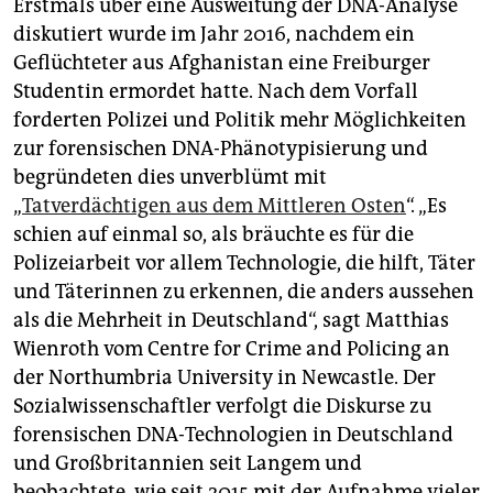
Erstmals über eine Ausweitung der DNA-Analyse
diskutiert wurde im Jahr 2016, nachdem ein
Geflüchteter aus Afghanistan eine Freiburger
Studentin ermordet hatte. Nach dem Vorfall
forderten Polizei und Politik mehr Möglichkeiten
zur forensischen DNA-Phänotypisierung und
begründeten dies unverblümt mit
„
Tatverdächtigen aus dem Mittleren Osten
“. „Es
schien auf einmal so, als bräuchte es für die
Polizeiarbeit vor allem Technologie, die hilft, Täter
und Täterinnen zu erkennen, die anders aussehen
als die Mehrheit in Deutschland“, sagt Matthias
Wienroth vom Centre for Crime and Policing an
der Northumbria University in Newcastle. Der
Sozialwissenschaftler verfolgt die Diskurse zu
forensischen DNA-Technologien in Deutschland
und Großbritannien seit Langem und
beobachtete, wie seit 2015 mit der Aufnahme vieler