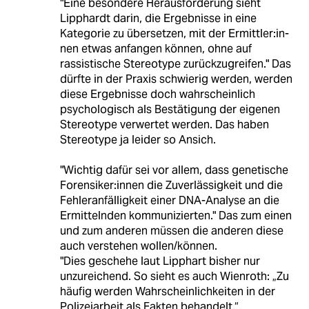
"Eine besondere Herausforderung sieht
Lipphardt darin, die Ergebnisse in eine
Kategorie zu übersetzen, mit der Er­mitt­le­r:in­
nen etwas anfangen können, ohne auf
rassistische Stereotype zurückzugreifen." Das
dürfte in der Praxis schwierig werden, werden
diese Ergebnisse doch wahrscheinlich
psychologisch als Bestätigung der eigenen
Stereotype verwertet werden. Das haben
Stereotype ja leider so Ansich.
"Wichtig dafür sei vor allem, dass genetische
Fo­ren­si­ke­r:in­nen die Zuverlässigkeit und die
Fehleranfälligkeit einer DNA-Analyse an die
Ermittelnden kommunizierten." Das zum einen
und zum anderen müssen die anderen diese
auch verstehen wollen/können.
"Dies geschehe laut Lipphart bisher nur
unzureichend. So sieht es auch Wienroth: „Zu
häufig werden Wahrscheinlichkeiten in der
Polizeiarbeit als Fakten behandelt.“