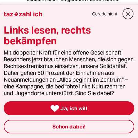
Ermittlung beitragen können, mehr nicht.
taz
zahl ich
Gerade nicht

Links lesen, rechts
Encantado
26.06.2025
,
14:41 Uhr
bekämpfen
"Beispiel ... der Fall der ermordeten Marianne
Mit doppelter Kraft für eine offene Gesellschaft!
Vaatstra in den Niederlanden ... zunächst in der
Besonders jetzt brauchen Menschen, die sich gegen
Nähe des Tatorts lebende Flüchtlinge
Rechtsextremismus einsetzen, unsere Solidarität.
verdächtigt, bis durch eine DNA-Analyse ein
Daher gehen 50 Prozent der Einnahmen aus
weißer Niederländer als Täter identifiziert
Neuanmeldungen an „Alles beginnt im Zentrum“ –
werden konnte. Die Argumentation
eine Kampagne, die bedrohte linke Kulturzentren
unterschlägt allerdings, dass die Geflüchteten
und Jugendorte unterstützt. Sind Sie dabei?
womöglich aufgrund von Rassismus als Erste
verdächtigt wurden."

Ja, ich will
Diese Argumentation unterschlägt allerdings,
dass damit die DNA-Analyse wirksam gegen
Schon dabei!
diesen Rassismus eingesetzt werden konnte.