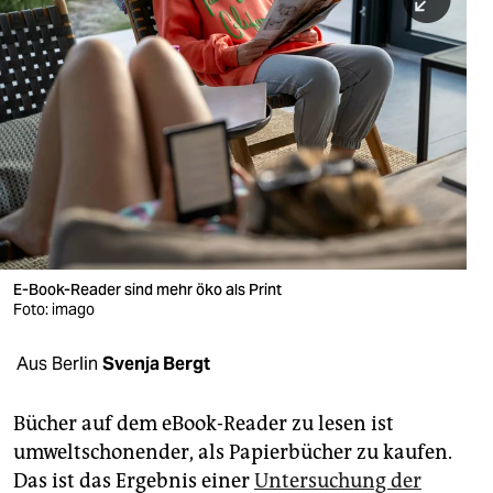
berlin
nord
wahrheit
verlag
verlag
veranstaltungen
shop
E-Book-Reader sind mehr öko als Print
Foto: imago
fragen & hilfe
Aus Berlin
Svenja Bergt
unterstützen
abo
Bücher auf dem eBook-Reader zu lesen ist
umweltschonender, als Papierbücher zu kaufen.
genossenschaft
Das ist das Ergebnis einer
Untersuchung der