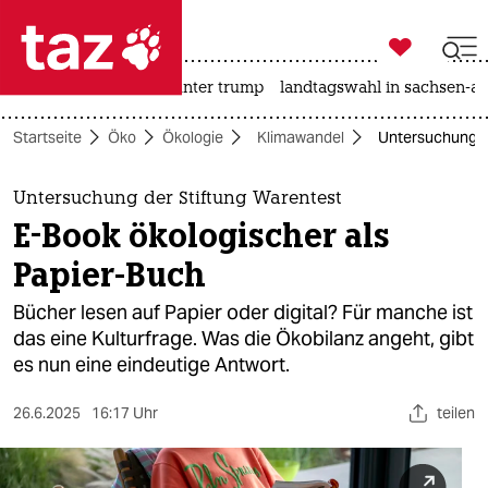

taz zahl ich
nahost-konflikt
usa unter trump
landtagswahl in sachsen-an

taz zahl ich
Startseite
Öko
Ökologie
Klimawandel
Untersuchung de
taz zahl ich
themen
Untersuchung der Stiftung Warentest
E-Book ökologischer als
politik
Papier-Buch
öko
Bücher lesen auf Papier oder digital? Für manche ist
das eine Kulturfrage. Was die Ökobilanz angeht, gibt
gesellschaft
es nun eine eindeutige Antwort.
kultur
26.6.2025
16:17 Uhr
teilen
sport