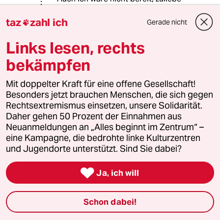
des Klimas auf Bücher zu verzichten.
taz
zahl ich
Gerade nicht

Links lesen, rechts
Tom Lehner
27.06.2025
,
12:50 Uhr
bekämpfen
Ihr könnt mit viel erzählen. Aber die Haptik
Mit doppelter Kraft für eine offene Gesellschaft!
eines Buches ist nicht zu übertreffen.
Besonders jetzt brauchen Menschen, die sich gegen
Rechtsextremismus einsetzen, unsere Solidarität.
Daher gehen 50 Prozent der Einnahmen aus
Annette Thomas
AT
Neuanmeldungen an „Alles beginnt im Zentrum“ –
27.06.2025
,
09:11 Uhr
eine Kampagne, die bedrohte linke Kulturzentren
Schön und gut. Aber es braucht dieses eine
und Jugendorte unterstützt. Sind Sie dabei?
Brett im Bücherregal, auf dem die wirklich
wichtigen Titel stehen. Die, die man zwingend

Ja, ich will
dabei haben muss, wenn man je (warum auch
immer, Szenarien werden zunehmend denk-
Schon dabei!
und nachlesbar) Knall auf Fall sein jetziges
Leben aufgeben würde. Die renitenten Titel,