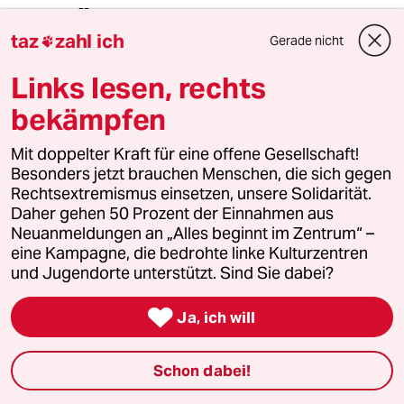
--
taz
zahl ich
Gerade nicht

Die Fantasie ist grenzenlos: Faust im
Studierzimmer am E-Book-Reader.. „Mich
Links lesen, rechts
drängt's den Grundtext aufzuschlagen..."
bekämpfen
Mit doppelter Kraft für eine offene Gesellschaft!
hierbamala
H
Besonders jetzt brauchen Menschen, die sich gegen
28.06.2025
,
06:35 Uhr
Rechtsextremismus einsetzen, unsere Solidarität.
@Mondschaf26:
Daher gehen 50 Prozent der Einnahmen aus
Merci für diesen wunderbaren
Neuanmeldungen an „Alles beginnt im Zentrum“ –
Achtzeiler - den Grundtext
eine Kampagne, die bedrohte linke Kulturzentren
"aufzuwischen", aber ach, der Akku ist
und Jugendorte unterstützt. Sind Sie dabei?
leer.

Ja, ich will
Mondschaf26
Schon dabei!
29.06.2025
,
12:20 Uhr