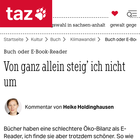

taz zahl ich
hitze
surfen
landtagswahl in sachsen-anhalt
gewalt gegen

taz zahl ich
Startseite
Kultur
Buch
Klimawandel
Buch oder E-Book-
taz zahl ich
Buch oder E-Book-Reader
themen
Von ganz allein steig’ ich nicht
politik
um
öko
gesellschaft
Kommentar von
Heike Holdinghausen
kultur
sport
Bücher haben eine schlechtere Öko-Bilanz als E-
Reader, ich finde sie aber trotzdem schöner. So wie