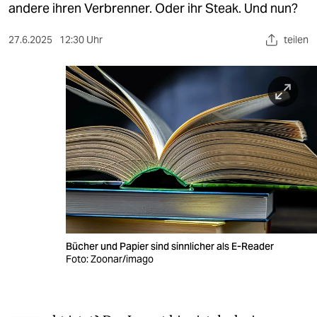
berlin
andere ihren Verbrenner. Oder ihr Steak. Und nun?
nord
27.6.2025
12:30 Uhr
teilen
wahrheit
verlag
verlag
veranstaltungen
shop
fragen & hilfe
unterstützen
Bücher und Papier sind sinnlicher als E-Reader
Foto: Zoonar/imago
abo
genossenschaft