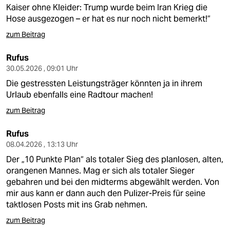
berlin
Kaiser ohne Kleider: Trump wurde beim Iran Krieg die
Hose ausgezogen – er hat es nur noch nicht bemerkt!“
nord
zum Beitrag
wahrheit
Rufus
verlag
30.05.2026 , 09:01 Uhr
Die gestressten Leistungsträger könnten ja in ihrem
verlag
Urlaub ebenfalls eine Radtour machen!
veranstaltungen
zum Beitrag
shop
Rufus
08.04.2026 , 13:13 Uhr
fragen & hilfe
Der „10 Punkte Plan“ als totaler Sieg des planlosen, alten,
unterstützen
orangenen Mannes. Mag er sich als totaler Sieger
gebahren und bei den midterms abgewählt werden. Von
abo
mir aus kann er dann auch den Pulizer-Preis für seine
taktlosen Posts mit ins Grab nehmen.
genossenschaft
zum Beitrag