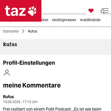

taz zahl ich
krieg in der ukraine
hitze
niedrigwasser
waldbrände

taz zahl ich
Startseite
Rufus
taz zahl ich
Rufus
themen
politik
Profil-Einstellungen
öko
gesellschaft
meine Kommentare
kultur
Rufus
sport
19.06.2026 , 17:15 Uhr
Frei rezitiert von einem Polit Podcast: „Es ist wie beim