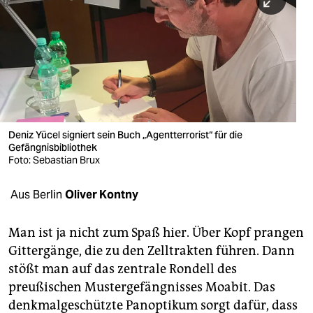
berlin
nord
wahrheit
verlag
verlag
Deniz Yücel signiert sein Buch „Agentterrorist“ für die
Gefängnisbibliothek
veranstaltungen
Foto: Sebastian Brux
shop
Aus Berlin
Oliver Kontny
fragen & hilfe
unterstützen
Man ist ja nicht zum Spaß hier. Über Kopf prangen
Gittergänge, die zu den Zelltrakten führen. Dann
abo
stößt man auf das zentrale Rondell des
preußischen Mustergefängnisses Moabit. Das
genossenschaft
denkmalgeschützte Panoptikum sorgt dafür, dass