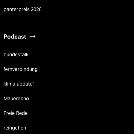
panterpreis 2026
Podcast
bundestalk
fernverbindung
klima update°
Mauerecho
Freie Rede
reingehen