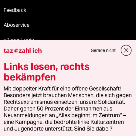
Feedback
Aboservice
ePaper Login
taz
zahl ich
Gerade nicht

Downloads für Abonnierende
Links lesen, rechts
bekämpfen
© 2026 taz Verlags und Vertriebs GmbH
Mit doppelter Kraft für eine offene Gesellschaft!
Alle Rechte vorbehalten. Bei rechtlichen Fragen oder für Genehmigungen
wenden Sie sich bitte an
lizenzen@taz.de
Besonders jetzt brauchen Menschen, die sich gegen
Rechtsextremismus einsetzen, unsere Solidarität.
Daher gehen 50 Prozent der Einnahmen aus
Feedback
Redaktionsstatut
Kommune-Richtlinien
KI-
Neuanmeldungen an „Alles beginnt im Zentrum“ –
eine Kampagne, die bedrohte linke Kulturzentren
Leitlinie
Informant
Datenschutz
Impressum
AGB
und Jugendorte unterstützt. Sind Sie dabei?