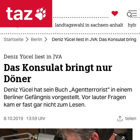

taz zahl ich
niedrigwasser
rente
landtagswahl in sachsen-anhalt
hybri

taz zahl ich
Startseite
Berlin
Deniz Yücel liest in JVA: Das Konsulat bringt
taz zahl ich
themen
Deniz Yücel liest in JVA
Das Konsulat bringt nur
politik
Döner
öko
Deniz Yücel hat sein Buch „Agentterrorist“ in einem
Berliner Gefängnis vorgestellt. Vor lauter Fragen
gesellschaft
kam er fast gar nicht zum Lesen.
kultur
8.10.2019
13:59 Uhr
teilen
sport