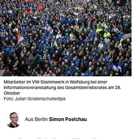
berlin
nord
wahrheit
verlag
verlag
veranstaltungen
shop
Mitarbeiter im VW-Stammwerk in Wolfsburg bei einer
Informationsveranstaltung des Gesamtbetriebsrates am 28.
fragen & hilfe
Oktober
Foto: Julian Stratenschulte/dpa
unterstützen
abo
Aus Berlin
Simon Poelchau
genossenschaft