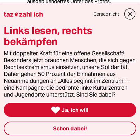
ausgepluendertes Opfer des Profits.
taz
zahl ich
Gerade nicht

vieldenker
Links lesen, rechts
29.10.2024
,
11:34 Uhr
bekämpfen
Ein Projektverantwortlicher des Wolfsburger
Autokonzerns beschrieb im privaten Gespräch
Mit doppelter Kraft für eine offene Gesellschaft!
den Unterschied zwischen seinem früheren
Besonders jetzt brauchen Menschen, die sich gegen
Arbeitsplatz in Deutschland und der aktuellen
Rechtsextremismus einsetzen, unsere Solidarität.
Position in China folgendermaßen: „Früher
Daher gehen 50 Prozent der Einnahmen aus
habe ich drei Wochen auf die Antwort auf
Neuanmeldungen an „Alles beginnt im Zentrum“ –
meine internen fachlichen Anfragen gewartet,
eine Kampagne, die bedrohte linke Kulturzentren
hier dauert es nur drei Tage.“ Vielleicht sollte
und Jugendorte unterstützt. Sind Sie dabei?
der Betriebsrat doch auch noch mal über die
notwendige Produktivität im Hochlohnland

Ja, ich will
nachdenken..
Schon dabei!
Bambus05
B