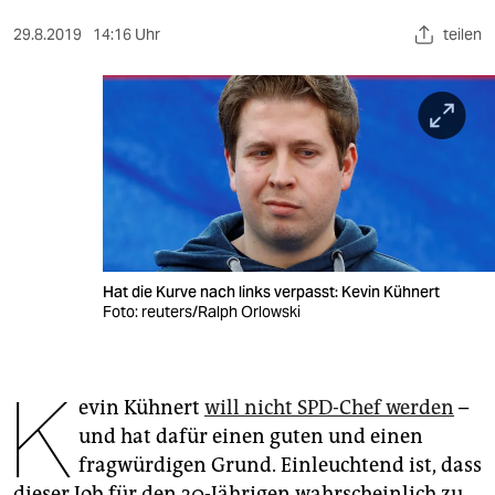
berlin
29.8.2019
14:16 Uhr
teilen
nord
wahrheit
verlag
verlag
veranstaltungen
shop
Hat die Kurve nach links verpasst: Kevin Kühnert
Foto: reuters/Ralph Orlowski
fragen & hilfe
unterstützen
K
evin Kühnert
will nicht SPD-Chef werden
–
abo
und hat dafür einen guten und einen
genossenschaft
fragwürdigen Grund. Einleuchtend ist, dass
dieser Job für den 30-Jährigen wahrscheinlich zu