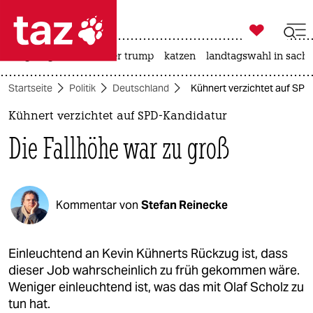

taz zahl ich
bergsteigen
usa unter trump
katzen
landtagswahl in sachs

taz zahl ich
Startseite
Politik
Deutschland
Kühnert verzichtet auf SPD-
taz zahl ich
Kühnert verzichtet auf SPD-Kandidatur
themen
Die Fallhöhe war zu groß
politik
öko
Kommentar von
Stefan Reinecke
gesellschaft
kultur
Einleuchtend an Kevin Kühnerts Rückzug ist, dass
dieser Job wahrscheinlich zu früh gekommen wäre.
sport
Weniger einleuchtend ist, was das mit Olaf Scholz zu
tun hat.