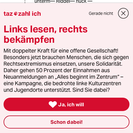
unterm— Riddel— hück —
taz
zahl ich
Gerade nicht

“Treffen sich 'n Blinder 'n Lahmer &
HartzIVer?“ - 8terResteRampe - 👺
Links lesen, rechts
bekämpfen
76530 (Profil gelöscht)
7G
Mit doppelter Kraft für eine offene Gesellschaft!
30.08.2019
,
09:29 Uhr
Besonders jetzt brauchen Menschen, die sich gegen
@Lowandorder:
Rechtsextremismus einsetzen, unsere Solidarität.
Moinsen, wie Axel P. zu sagen pflegt.
Daher gehen 50 Prozent der Einnahmen aus
Im Dauereinsatz mit den Lütten?
Neuanmeldungen an „Alles beginnt im Zentrum“ –
Wat dat Latinisch anjeht:
eine Kampagne, die bedrohte linke Kulturzentren
mein Standardrepertoire besteht aus
und Jugendorte unterstützt. Sind Sie dabei?
ca. 50, maybe 100 Begriffen. Dank
tatkräftigem Sekundierens aus Kölle

Ja, ich will
leicht anwachsend.
Zu meinem Leidwesen müsste ich um
Übersetzung des Schlusses bitten.
Schon dabei!
Hirndurchblutung noch nicht auf
Hochtouren. Der Kaffee ruft: