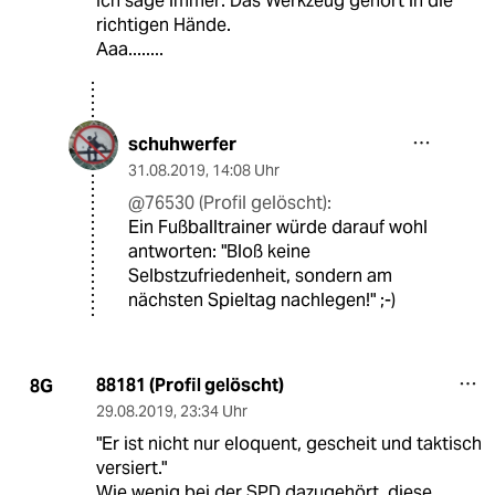
Ich sage immer: Das Werkzeug gehört in die
richtigen Hände.
Aaa........
schuhwerfer
31.08.2019
,
14:08 Uhr
@76530 (Profil gelöscht):
Ein Fußballtrainer würde darauf wohl
antworten: "Bloß keine
Selbstzufriedenheit, sondern am
nächsten Spieltag nachlegen!" ;-)
88181 (Profil gelöscht)
8G
29.08.2019
,
23:34 Uhr
"Er ist nicht nur eloquent, gescheit und taktisch
versiert."
Wie wenig bei der SPD dazugehört, diese