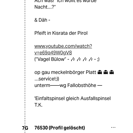
Ach was! “Ich wollt es würde
Nacht…?“
& Däh -
Pfeift in Kisrata der Pirol
www.youtube.com/watch?
v=e69q49W0gV8
(“Vagel Bülow“ - 🎶 🎶 🎶 🎶 - ;)
op gau meckelnbörger Platt 👻 👻 👻
…servíce!;))
unterm——wg Fallobsthöhe —
'Einfaltspinsel gleich Ausfallspinsel
T.K.
76530 (Profil gelöscht)
7G