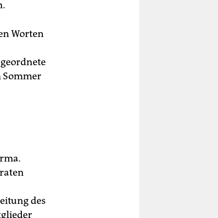
n.
den Worten
geordnete
im Sommer
irma.
raten
beitung des
tglieder