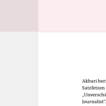
Akbari ber
Satzfetzen
„Unverschä
Journalist