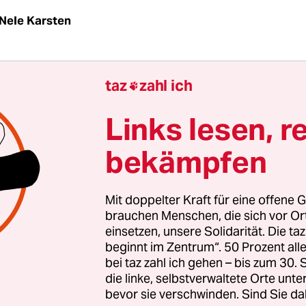
Nele Karsten
en wir bisher nur von AfD-Veranstaltungen“, sag
taz
zahl ich

retär Sascha Binder. Er meint folgenden Vorfall:
 Natalie Akbari, umzingelt von zwei mittelalten 
Links lesen, r
uss ihren Livebericht vom Kreisparteitag in M
bekämpfen
abbrechen.
listin war am Freitag in der TV-Sendung „SWR Akt
Mit doppelter Kraft für eine offene G
temberg“ zugeschaltet. Es wurde über die Verst
brauchen Menschen, die sich vor O
einsetzen, unsere Solidarität. Die ta
in die Geschäfte des
ehemaligen Bundestagsabg
beginnt im Zentrum“. 50 Prozent a
bel
debattiert.
bei taz zahl ich gehen – bis zum 30
die linke, selbstverwaltete Orte unte
bevor sie verschwinden. Sind Sie da