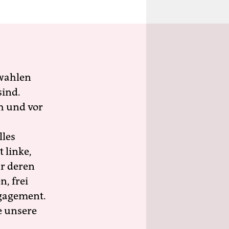
wahlen
sind.
h und vor
lles
 linke,
ür deren
n, frei
ngagement.
e unsere