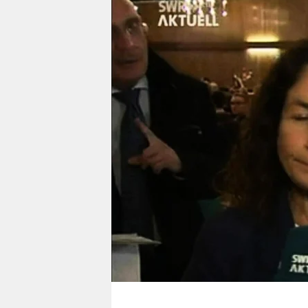
berlin
nord
wahrheit
verlag
verlag
veranstaltungen
shop
fragen & hilfe
unterstützen
abo
genossenschaft