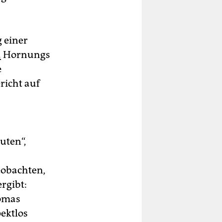
g einer
.
Hornungs
e
richt auf
uten“,
eobachten,
rgibt:
homas
ektlos