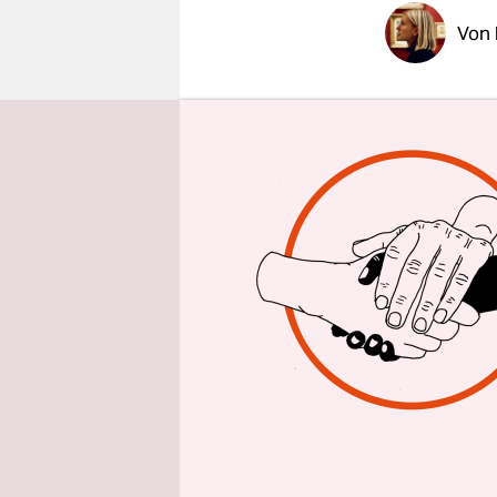
epaper login
Von
„Das kannt
Generalsek
Reporterin
Männern, m
vorzeitig 
Die Journa
Baden-Würt
Kreis-CDU 
Nikolas Lö