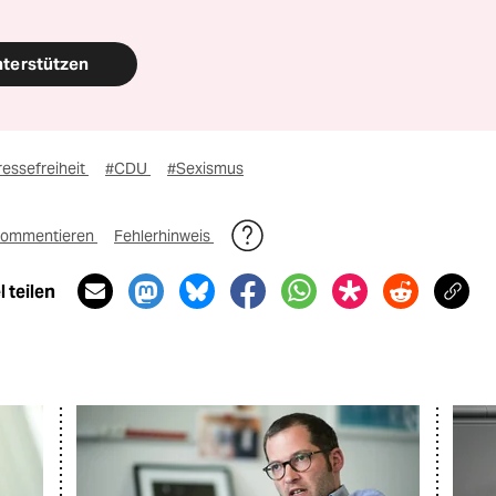
nterstützen
essefreiheit
#CDU
#Sexismus
ommentieren
Fehlerhinweis
 teilen