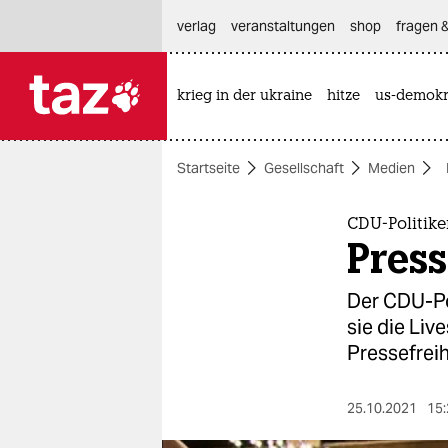
hautnavigation anspringen
hauptinhalt anspringen
footer anspringen
verlag
veranstaltungen
shop
fragen &
krieg in der ukraine
hitze
us-demokr

taz zahl ich
taz zahl ich
Startseite
Gesellschaft
Medien
themen
politik
CDU-Politike
Press
öko
Der CDU-Po
gesellschaft
sie die Live
Pressefreih
kultur
sport
25.10.2021
15: