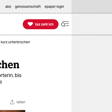
abo
genossenschaft
epaper login

taz zahl ich
taz zahl ich
t kurz unterbrochen
chen
erin, bis
e
teilen