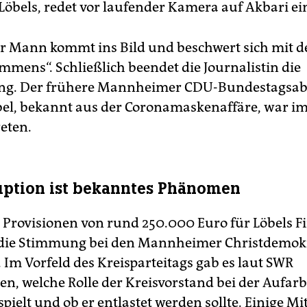
Löbels, redet vor laufender Kamera auf Akbari ei
er Mann kommt ins Bild und beschwert sich mit 
immens“. Schließlich beendet die Journalistin die
ng. Der frühere Mannheimer CDU-Bundestagsab
bel, bekannt aus der Coronamaskenaffäre, war 
eten.
ption ist bekanntes Phänomen
 Provisionen von rund 250.000 Euro für Löbels F
t die Stimmung bei den Mannheimer Christdemok
 Im Vorfeld des Kreisparteitags gab es laut SWR
en, welche Rolle der Kreisvorstand bei der Aufar
 spielt und ob er entlastet werden sollte. Einige Mi