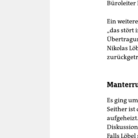
Büroleiter 
Ein weiter
„das stört 
Übertragu
Nikolas Lö
zurückgetr
Manterru
Es ging um
Seither is
aufgeheizt.
Diskussion
Falls Löbel