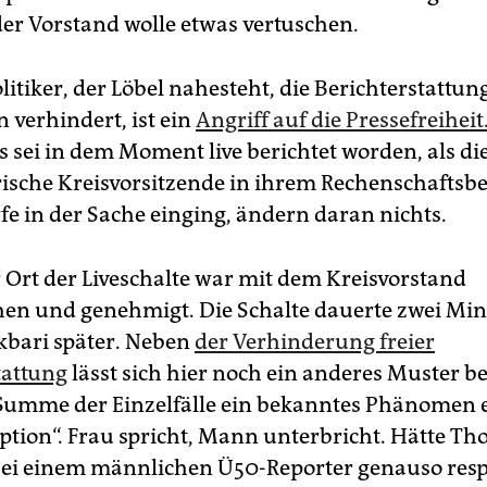
der Vorstand wolle etwas vertuschen.
litiker, der Löbel nahesteht, die Berichterstattun
n verhindert, ist ein
Angriff auf die Pressefreiheit
s sei in dem Moment live berichtet worden, als di
sche Kreisvorsitzende in ihrem Rechenschaftsbe
fe in der Sache einging, ändern daran nichts.
 Ort der Liveschalte war mit dem Kreisvorstand
en und genehmigt. Die Schalte dauerte zwei Min
Akbari später. Neben
der Verhinderung freier
tattung
lässt sich hier noch ein anderes Muster b
 Summe der Einzelfälle ein bekanntes Phänomen e
tion“. Frau spricht, Mann unterbricht. Hätte T
i einem männlichen Ü50-Reporter genauso resp