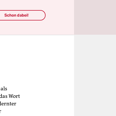
Schon dabei!
 als
 das Wort
lernter
r