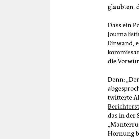
glaubten, 
Dass ein Po
Journalisti
Einwand, e
kommissari
die Vorwür
Denn: „Der
abgesproch
twitterte 
Berichters
das in der
„Manterrup
Hornung be