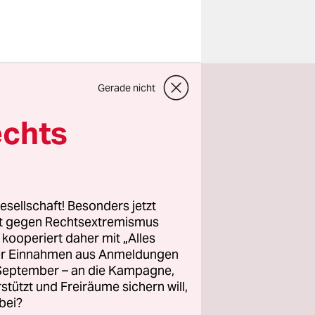
t SPD-
Gerade nicht
 Die SWR-
CDU-
echts
annheim
uell
esellschaft! Besonders jetzt
rickung der
rt gegen Rechtsextremismus
z kooperiert daher mit „Alles
eordneten
ller Einnahmen aus Anmeldungen
. September – an die Kampagne,
rstützt und Freiräume sichern will,
bei?