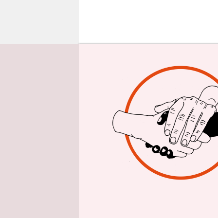
epaper login
D
ie 
st
ho
in einem f
beteuert, d
Verfahren 