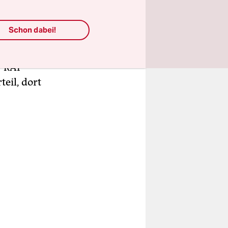
Schon dabei!
befürchten
an, dass
r RAF
eil, dort