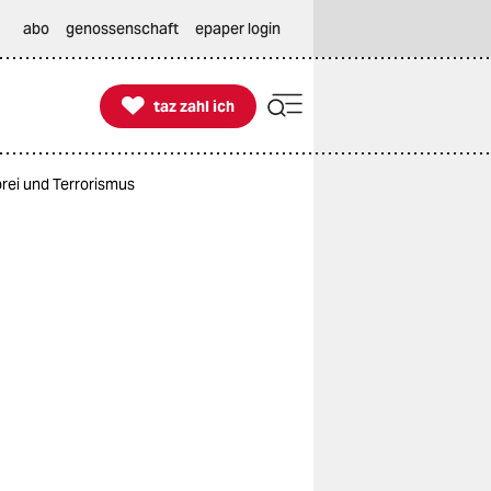
abo
genossenschaft
epaper login

taz zahl ich
taz zahl ich
brei und Terrorismus