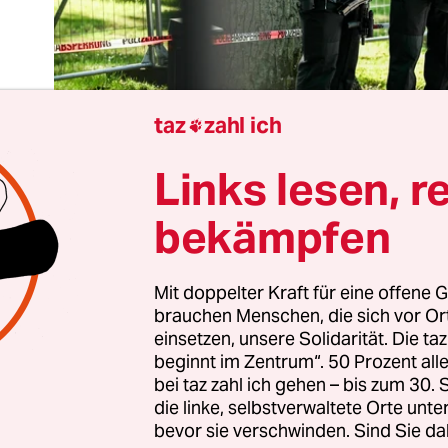
taz
zahl ich

Links lesen, r
bekämpfen
Bilder scheinen aus einer Zeitreise in die 70er Jah
Mit doppelter Kraft für eine offene G
brauchen Menschen, die sich vor O
ammen. Jubelnde Sympathisanten lassen die RAF
einsetzen, unsere Solidarität. Die ta
chleben und rufen „Freiheit für Daniela“. Das Geri
beginnt im Zentrum“. 50 Prozent a
ür Millionen aufgerüsteten Hochsicherheitsbau. 
bei taz zahl ich gehen – bis zum 30
ies sei kein politischer Prozess. Aber wann gibt es
die linke, selbstverwaltete Orte unte
bevor sie verschwinden. Sind Sie da
wegen Überfällen auf Supermärkte und Geldtran