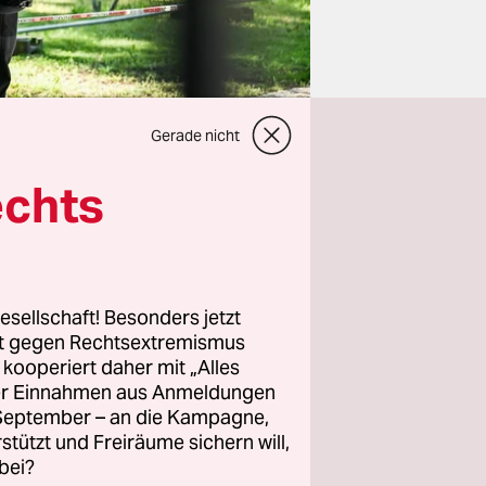
Gerade nicht
echts
re zu
esellschaft! Besonders jetzt
rt gegen Rechtsextremismus
-Genossin
z kooperiert daher mit „Alles
cht tagte
ller Einnahmen aus Anmeldungen
Der Richter
. September – an die Kampagne,
 in
rstützt und Freiräume sichern will,
bei?
sporter