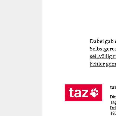
Dabei gab 
Selbstgere
sei „völlig
Fehler gem
ta
Die
Tag
De
19