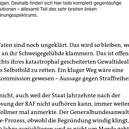
igen. Deshalb finden sich hier teils komplett gegenläufige
itionen – allesamt Teil des sehr breiten linken
inungsspektrums.
aten sind noch ungeklärt. Das wird so bleiben, we
h an ihr Schweigegelübde klammern. Das ist offen
hts ihres katastrophal gescheiterten Gewaltidea
s Selbstbild zu retten. Ein kluger Weg wäre eine
ommission gewesen – Aussage gegen Straffreihei
 nicht, auch weil der Staat Jahrzehnte nach der
ösung der RAF nicht aufhören kann, immer weiter
Vollmer mal anmerkte. Der Generalbundesanwalt 
te-Prozess, obwohl die Begründung windig klingt,
0 Jahre zurückliegen und es nicht um Morde geht