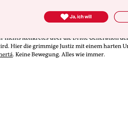
ere Scheiben?

Ja, ich will
s gegen Daniela Klette
ist so gelaufen, wie es zu 
taat demonstriert Stärke, die Angeklagte kündigt 
r nichts Konkretes über die Dritte Generation de
rd. Hier die grimmige Justiz mit einem harten Urt
ertá
. Keine Bewegung. Alles wie immer.