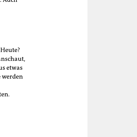
 Heute?
anschaut,
us etwas
se werden
ten.