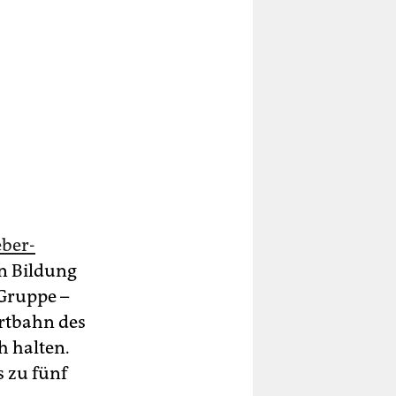
eber-
n Bildung
 Gruppe –
artbahn des
h halten.
s zu fünf