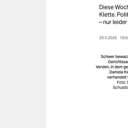
berlin
Diese Woch
nord
Klette. Pol
– nur leide
wahrheit
verlag
29.5.2026
18:5
verlag
Schwer bewac
veranstaltungen
Gerichtssaa
Verden, in dem g
Daniela Kl
shop
verhandelt 
Foto: 
fragen & hilfe
Schuldt
unterstützen
abo
genossenschaft