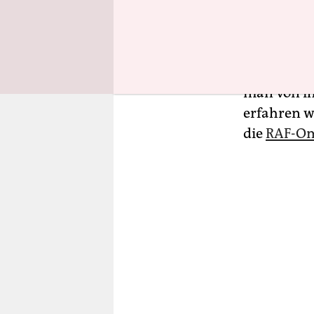
schusssich
Der Prozes
war. Der S
man von ih
erfahren wi
die
RAF-Om