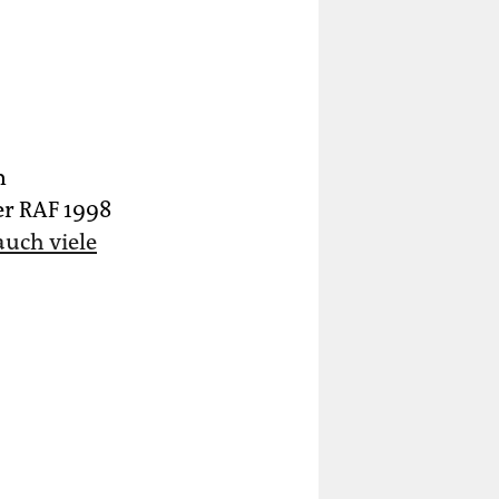
n
er RAF 1998
auch viele