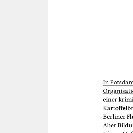
In Potsdam
Organisati
einer krim
Kartoffelb
Berliner F
Aber Bildu