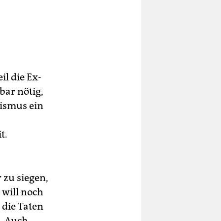
il die Ex-
bar nötig,
lismus ein
t.
 zu siegen,
will noch
 die Taten
. Auch