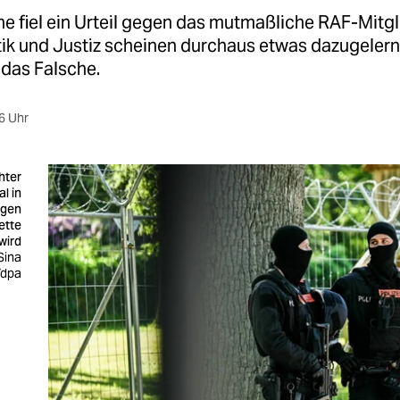
e fiel ein Urteil gegen das mutmaßliche RAF-Mitgl
itik und Justiz scheinen durchaus etwas dazugeler
r das Falsche.
6 Uhr
hter
l in
egen
ette
wird
Sina
/dpa