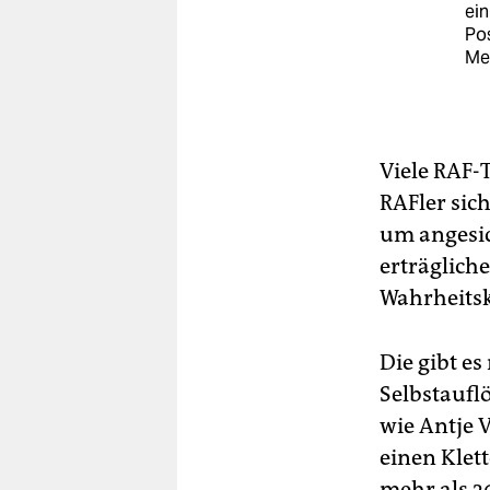
ein
Pos
Me
Viele RAF-T
RAFler sic
um angesic
erträgliche
Wahrheitsk
Die gibt es
Selbstaufl
wie Antje 
einen Klet
mehr als 3