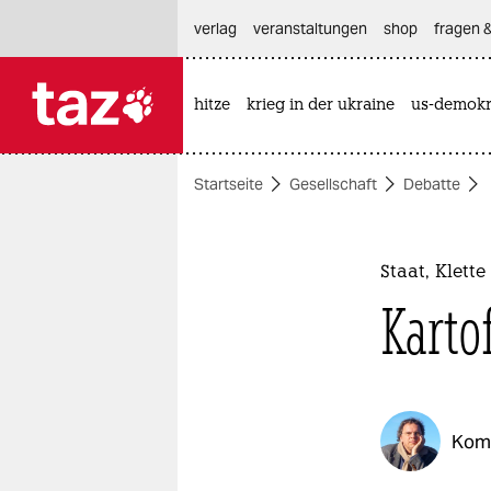
hautnavigation anspringen
hauptinhalt anspringen
footer anspringen
verlag
veranstaltungen
shop
fragen &
hitze
krieg in der ukraine
us-demokr

taz zahl ich
taz zahl ich
Startseite
Gesellschaft
Debatte
themen
politik
Staat, Klet
öko
Karto
gesellschaft
kultur
Kom
sport