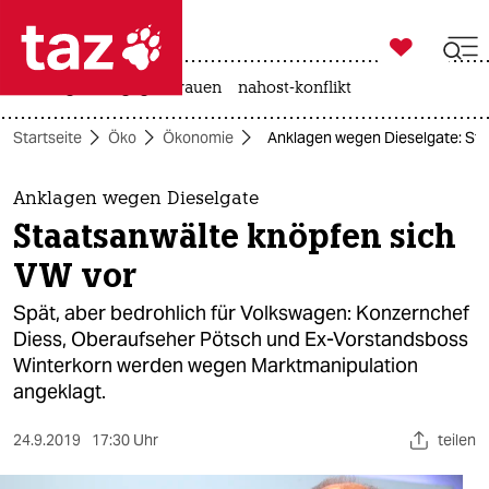

taz zahl ich
hitze
gewalt gegen frauen
nahost-konflikt

taz zahl ich
Startseite
Öko
Ökonomie
Anklagen wegen Dieselgate: Sta
taz zahl ich
themen
Anklagen wegen Dieselgate
Staatsanwälte knöpfen sich
politik
VW vor
öko
Spät, aber bedrohlich für Volkswagen: Konzernchef
Diess, Oberaufseher Pötsch und Ex-Vorstandsboss
gesellschaft
Winterkorn werden wegen Marktmanipulation
angeklagt.
kultur
sport
24.9.2019
17:30 Uhr
teilen