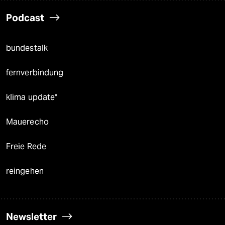
Podcast
bundestalk
fernverbindung
klima update°
Mauerecho
Freie Rede
reingehen
Newsletter