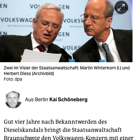
berlin
nord
wahrheit
verlag
verlag
veranstaltungen
Zwei im Visier der Staatsanwaltschaft: Martin Winterkorn (l.) und
Herbert Diess (Archivbild)
Foto: dpa
shop
fragen & hilfe
Aus Berlin
Kai Schöneberg
unterstützen
abo
Gut vier Jahre nach Bekanntwerden des
genossenschaft
Dieselskandals bringt die Staatsanwaltschaft
Braunschweig den Volkswagen-Konzern mit einer