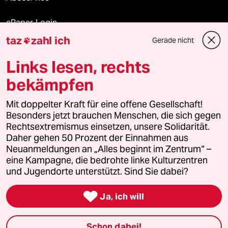
ePaper Login
taz
zahl ich
Gerade nicht

Downloads für Abonnierende
Links lesen, rechts
bekämpfen
© 2026 taz Verlags und Vertriebs GmbH
Mit doppelter Kraft für eine offene Gesellschaft!
Alle Rechte vorbehalten. Bei rechtlichen Fragen oder für Genehmigungen
wenden Sie sich bitte an
lizenzen@taz.de
Besonders jetzt brauchen Menschen, die sich gegen
Rechtsextremismus einsetzen, unsere Solidarität.
Daher gehen 50 Prozent der Einnahmen aus
Feedback
Redaktionsstatut
Kommune-Richtlinien
KI-
Neuanmeldungen an „Alles beginnt im Zentrum“ –
eine Kampagne, die bedrohte linke Kulturzentren
Leitlinie
Informant
Datenschutz
Impressum
AGB
und Jugendorte unterstützt. Sind Sie dabei?
Seitenwende
Einwilligungen widerrufen (Ads)

Ja, ich will
Schon dabei!