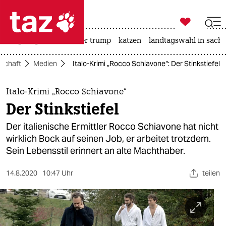

taz zahl ich
bergsteigen
usa unter trump
katzen
landtagswahl in sachs

taz zahl ich
lschaft
Medien
Italo-Krimi „Rocco Schiavone“: Der Stinkstiefel
taz zahl ich
themen
Italo-Krimi „Rocco Schiavone“
Der Stinkstiefel
politik
Der italienische Ermittler Rocco Schiavone hat nicht
öko
wirklich Bock auf seinen Job, er arbeitet trotzdem.
Sein Lebensstil erinnert an alte Machthaber.
gesellschaft
14.8.2020
10:47 Uhr
teilen
kultur
sport