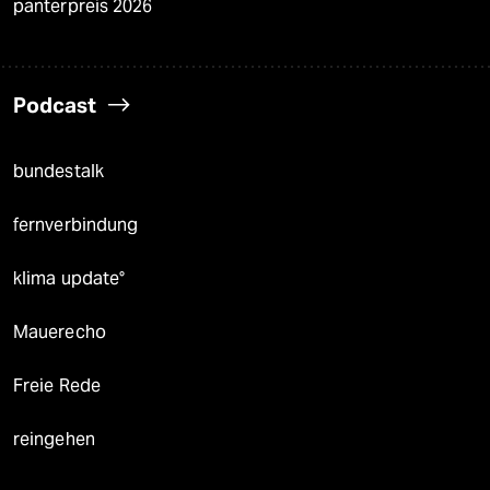
panterpreis 2026
Podcast
bundestalk
fernverbindung
klima update°
Mauerecho
Freie Rede
reingehen