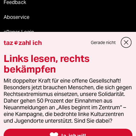
Feedback
Aboservice
ePaper Login
taz
zahl ich
Gerade nicht

Downloads für Abonnierende
Links lesen, rechts
bekämpfen
© 2026 taz Verlags und Vertriebs GmbH
Mit doppelter Kraft für eine offene Gesellschaft!
Alle Rechte vorbehalten. Bei rechtlichen Fragen oder für Genehmigungen
wenden Sie sich bitte an
lizenzen@taz.de
Besonders jetzt brauchen Menschen, die sich gegen
Rechtsextremismus einsetzen, unsere Solidarität.
Daher gehen 50 Prozent der Einnahmen aus
Feedback
Redaktionsstatut
Kommune-Richtlinien
KI-
Neuanmeldungen an „Alles beginnt im Zentrum“ –
eine Kampagne, die bedrohte linke Kulturzentren
Leitlinie
Informant
Datenschutz
Impressum
AGB
und Jugendorte unterstützt. Sind Sie dabei?
Seitenwende
Einwilligungen widerrufen (Ads)

Ja, ich will