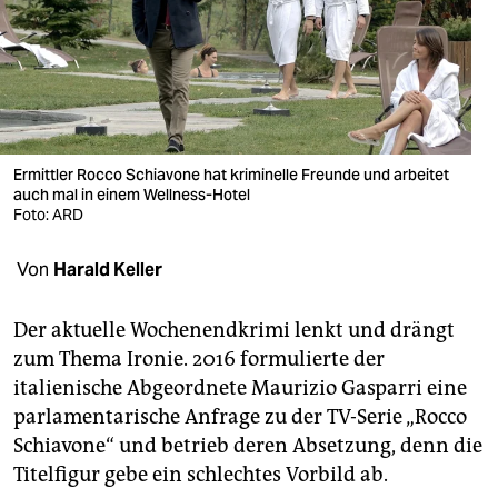
berlin
nord
wahrheit
verlag
Ermittler Rocco Schiavone hat kriminelle Freunde und arbeitet
verlag
auch mal in einem Wellness-Hotel
Foto: ARD
veranstaltungen
Von
Harald Keller
shop
fragen & hilfe
Der aktuelle Wochenendkrimi lenkt und drängt
zum Thema Ironie. 2016 formulierte der
unterstützen
italienische Abgeordnete Maurizio Gasparri eine
abo
parlamentarische Anfrage zu der TV-Serie „Rocco
Schiavone“ und betrieb deren Absetzung, denn die
genossenschaft
Titelfigur gebe ein schlechtes Vorbild ab.