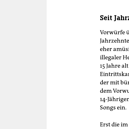
Seit Jah
Vorwürfe ü
Jahrzehnte
eher amüsi
illegaler H
15 Jahre a
Eintrittska
der mit bü
dem Vorwur
14-Jährige
Songs ein.
Erst die 