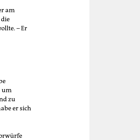
er am
 die
llte. – Er
be
, um
nd zu
abe er sich
Vorwürfe