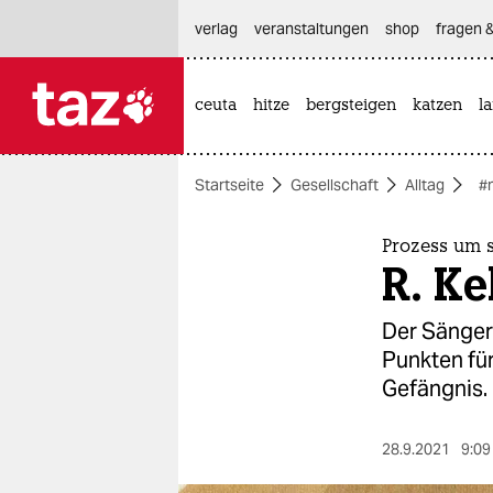
hautnavigation anspringen
hauptinhalt anspringen
footer anspringen
verlag
veranstaltungen
shop
fragen &
ceuta
hitze
bergsteigen
katzen
l

taz zahl ich
taz zahl ich
Startseite
Gesellschaft
Alltag
#
themen
politik
Prozess um 
R. Ke
öko
Der Sänger 
gesellschaft
Punkten fü
Gefängnis.
kultur
sport
28.9.2021
9:09