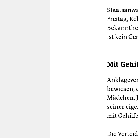
Staatsanwä
Freitag, K
Bekannthei
ist kein Gen
Mit Geh
Anklagever
bewiesen, 
Mädchen, J
seiner eig
mit Gehilfe
Die Verteid