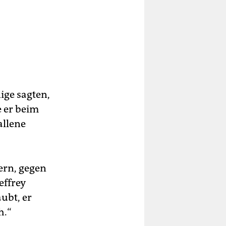
ige sagten,
e er beim
allene
tern, gegen
effrey
aubt, er
h.“