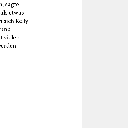
, sagte
mals etwas
 sich Kelly
 und
t vielen
werden