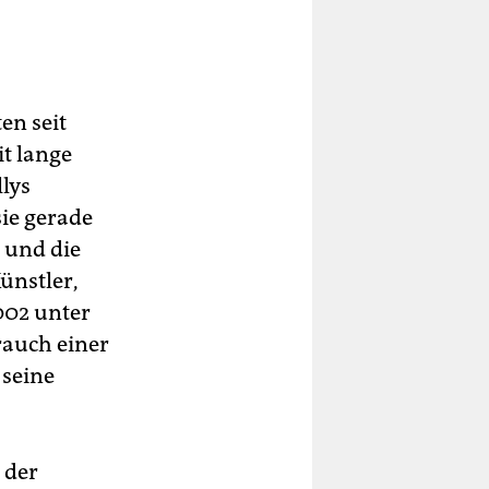
en seit
t lange
lys
sie gerade
 und die
Künstler,
002 unter
rauch einer
 seine
 der