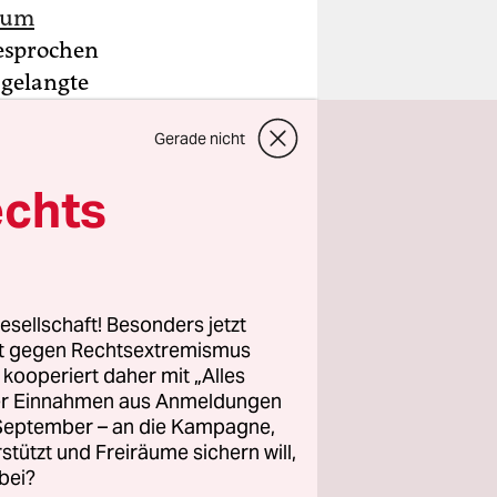
 um
gesprochen
 gelangte
ontag in
Gerade nicht
drohen bis
et werden.
echts
ge beraten.
fer seien
 Kellys
esellschaft! Besonders jetzt
rt gegen Rechtsextremismus
z kooperiert daher mit „Alles
ller Einnahmen aus Anmeldungen
. September – an die Kampagne,
rstützt und Freiräume sichern will,
bei?