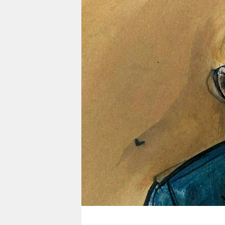
berlin
nord
wahrheit
verlag
verlag
veranstaltungen
shop
fragen & hilfe
unterstützen
abo
genossenschaft