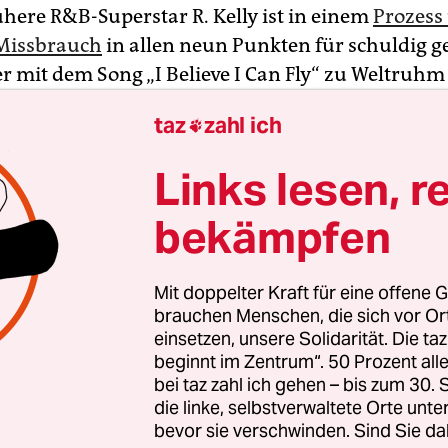
ühere R&B-Superstar R. Kelly ist in einem
Prozess
 Missbrauch
in allen neun Punkten für schuldig 
r mit dem Song „I Believe I Can Fly“ zu Weltruhm
 nahm die Entscheidung der Geschworenen am M
taz
zahl ich

eglos und mit gesenktem Blick zur Kenntnis. Im 
e Gefängnis. Das Strafmaß soll am 4. Mai verkünd
Links lesen, r
us sieben Männern und fünf Frauen hatte zwei Ta
bekämpfen
ltin Jacquelyn Kasulis sagte, die Stimmen der Op
en. Jetzt widerfahre ihnen endlich Gerechtigkeit.
Mit doppelter Kraft für eine offene G
eraux Cannick zeigte sich enttäuscht.
brauchen Menschen, die sich vor O
einsetzen, unsere Solidarität. Die ta
beginnt im Zentrum“. 50 Prozent a
bei taz zahl ich gehen – bis zum 30
die linke, selbstverwaltete Orte unte
bevor sie verschwinden. Sind Sie da