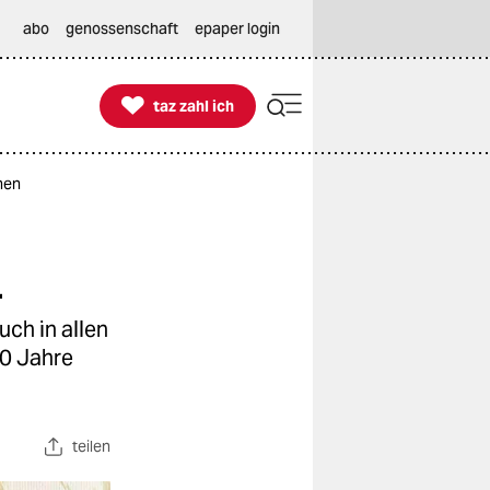
abo
genossenschaft
epaper login

taz zahl ich
taz zahl ich
hen
n
uch in allen
20 Jahre
teilen