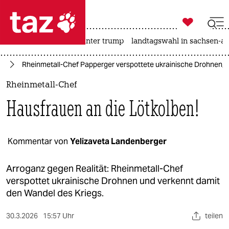

taz zahl ich
nahost-konflikt
usa unter trump
landtagswahl in sachsen-an

taz zahl ich
ne
Rheinmetall-Chef Papperger verspottete ukrainische Drohnen, j
taz zahl ich
Rheinmetall-Chef
themen
Hausfrauen an die Lötkolben!
politik
öko
Kommentar von
Yelizaveta Landenberger
gesellschaft
Arroganz gegen Realität: Rheinmetall-Chef
verspottet ukrainische Drohnen und verkennt damit
kultur
den Wandel des Kriegs.
sport
30.3.2026
15:57 Uhr
teilen