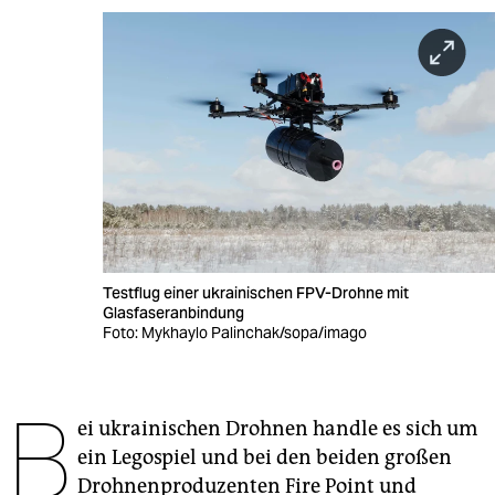
berlin
nord
wahrheit
verlag
verlag
veranstaltungen
shop
Testflug einer ukrainischen FPV-Drohne mit
Glasfaseranbindung
fragen & hilfe
Foto: Mykhaylo Palinchak/sopa/imago
unterstützen
B
abo
ei ukrainischen Drohnen handle es sich um
genossenschaft
ein Legospiel und bei den beiden großen
Drohnenproduzenten Fire Point und