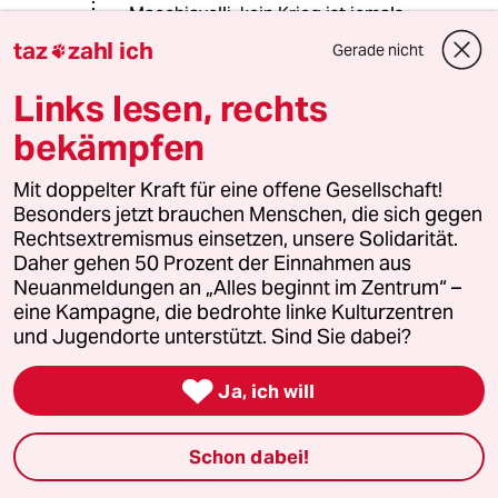
Macchiavelli, kein Krieg ist jemals
legal
taz
zahl ich
Gerade nicht

Trotzdem sollte man sich auch im
Krieg an Völkerrecht halten, und
Links lesen, rechts
Rüstungsindustrie in bewohnten
Wohnblöcken ist definitiv
bekämpfen
Kriegsverbrechen durch menschliche
schutzschilde
Mit doppelter Kraft für eine offene Gesellschaft!
Bin offen für eine Erklärung wieso ich
Besonders jetzt brauchen Menschen, die sich gegen
falsch liege, aber der teil ist
Rechtsextremismus einsetzen, unsere Solidarität.
eigentlich deutlich geregelt
Daher gehen 50 Prozent der Einnahmen aus
Neuanmeldungen an „Alles beginnt im Zentrum“ –
eine Kampagne, die bedrohte linke Kulturzentren
und Jugendorte unterstützt. Sind Sie dabei?
PeterArt
P
31.03.2026
,
12:30 Uhr

Ja, ich will
Wahrscheinlich wären große Teile der
Milliarden aus dem großen Sondervermögen
für Verteidigung besser und effizienter bei
Schon dabei!
ukrainischen Heimwerker:innen investiert.