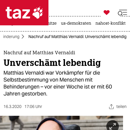

taz zahl ich
krieg in der ukraine
hitze
us-demokraten
nahost-konflikt

taz zahl ich
ehinderung
Nachruf auf Matthias Vernaldi: Unverschämt lebendig
taz zahl ich
themen
Nachruf auf Matthias Vernaldi
Unverschämt lebendig
politik
Matthias Vernaldi war Vorkämpfer für die
öko
Selbstbestimmung von Menschen mit
Behinderungen – vor einer Woche ist er mit 60
gesellschaft
Jahren gestorben.
kultur
16.3.2020
17:06 Uhr
teilen
sport