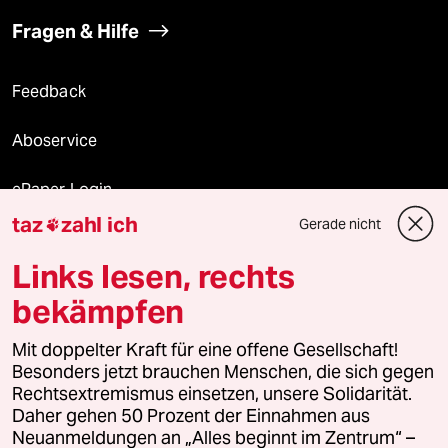
Fragen & Hilfe
Feedback
Aboservice
ePaper Login
taz
zahl ich
Gerade nicht

Downloads für Abonnierende
Links lesen, rechts
bekämpfen
© 2026 taz Verlags und Vertriebs GmbH
Alle Rechte vorbehalten. Bei rechtlichen Fragen oder für Genehmigungen
Mit doppelter Kraft für eine offene Gesellschaft!
wenden Sie sich bitte an
lizenzen@taz.de
Besonders jetzt brauchen Menschen, die sich gegen
Rechtsextremismus einsetzen, unsere Solidarität.
Daher gehen 50 Prozent der Einnahmen aus
Feedback
Redaktionsstatut
Kommune-Richtlinien
KI-
Neuanmeldungen an „Alles beginnt im Zentrum“ –