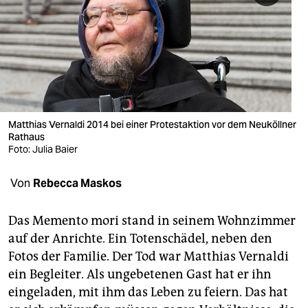
berlin
nord
wahrheit
verlag
verlag
Matthias Vernaldi 2014 bei einer Protestaktion vor dem Neuköllner
Rathaus
veranstaltungen
Foto: Julia Baier
shop
Von
Rebecca Maskos
fragen & hilfe
Das Memento mori stand in seinem Wohnzimmer
unterstützen
auf der Anrichte. Ein Totenschädel, neben den
Fotos der Familie. Der Tod war Matthias Vernaldi
abo
ein Begleiter. Als ungebetenen Gast hat er ihn
genossenschaft
eingeladen, mit ihm das Leben zu feiern. Das hat