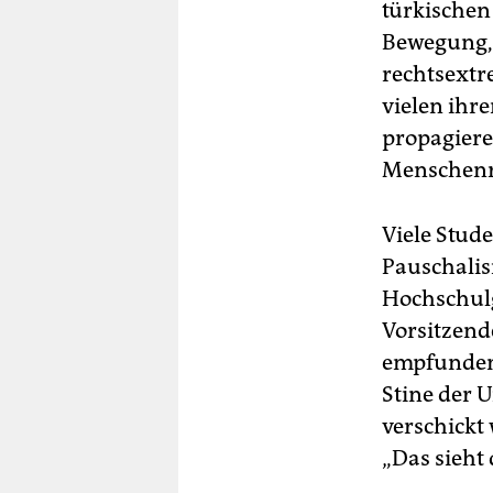
türkischen
Bewegung, 
rechtsextr
vielen ihr
propagiere
Menschenr
Viele Stud
Pauschalis
Hochschulg
Vorsitzend
empfunden,
Stine der 
verschickt 
„Das sieht 