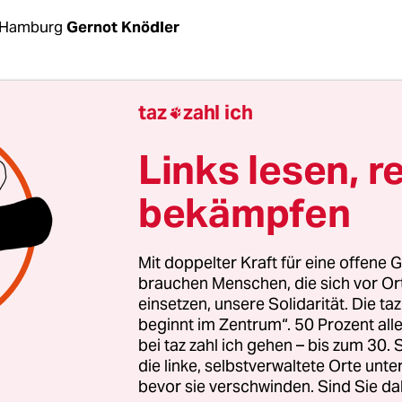
 Hamburg
Gernot Knödler
dramatischen Hilferuf hat sich der Asta der Unive
taz
zahl ich

 die Öffentlichkeit gewandt. „Nach wiederholte
chen Drohungen sehen wir die Wissenschaftsfreih
Links lesen, r
schreibt die Studentenvertretung. „Dies muss endl
bekämpfen
n!“
Mit doppelter Kraft für eine offene G
brauchen Menschen, die sich vor O
einsetzen, unsere Solidarität. Die ta
beginnt im Zentrum“. 50 Prozent a
bei taz zahl ich gehen – bis zum 30
die linke, selbstverwaltete Orte unte
bevor sie verschwinden. Sind Sie da