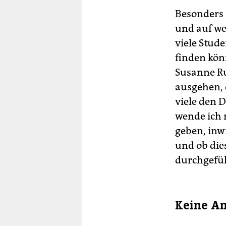
Besonders 
und auf we
viele Stud
finden kön
Susanne Ru
ausgehen, 
viele den 
wende ich 
geben, inw
und ob die
durchgefüh
Keine An