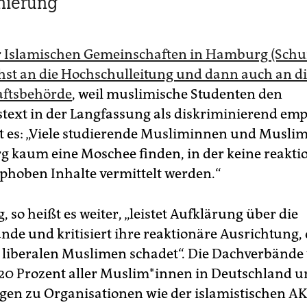
nierung
r Islamischen Gemeinschaften in Hamburg (Schu
hst an die Hochschulleitung und dann auch an d
aftsbehörde
, weil muslimische Studenten den
text in der Langfassung als diskriminierend em
t es: „Viele studierende Musliminnen und Musli
 kaum eine Moschee finden, in der keine reakti
hoben Inhalte vermittelt werden.“
, so heißt es weiter, „leistet Aufklärung über die
nde und kritisiert ihre reaktionäre Ausrichtung, 
t liberalen Muslimen schadet“. Die Dachverbände 
20 Prozent aller Mus­li­m*in­nen in Deutschland u
en zu Organisationen wie der islamistischen AK