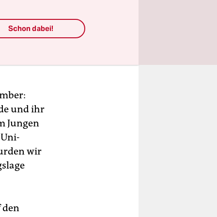
Schon dabei!
ember:
de und ihr
em Jungen
 Uni-
urden wir
gslage
f den