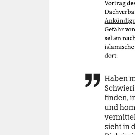
Vortrag de
Dachverbä
Ankündigun
Gefahr von
selten nac
islamische
dort.
Haben m

Schwieri
finden, i
und hom
vermitte
sieht in