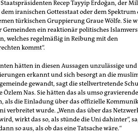
 Staatspräsidenten Recep Tayyip Erdoğan, der Mil
dem iranischen Gottesstaat oder dem Spektrum 
emen türkischen Gruppierung Graue Wölfe. Sie w
er Gemeinden ein reaktionär politisches Islamver
n, welches regelmäßig in Reibung mit den
echten kommt“.
enten hätten in diesen Aussagen unzulässige und 
ierungen erkannt und sich besorgt an die musli
emeinde gewandt, sagt die stellvertretende Sch
e Özlem Nas. Sie hätten das als umso gravierend
 als die Einladung über das offizielle Kommuni
Uni verbreitet wurde. „Wenn das über das Netzwer
wird, wirkt das so, als stünde die Uni dahinter“, sa
dann so aus, als ob das eine Tatsache wäre.“