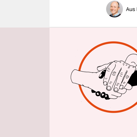
epaper login
Aus
Mit einem 
Hamburg an
islamistis
bedroht“, 
Ende habe