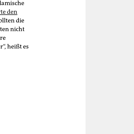
slamische
te den
llten die
ten nicht
re
“, heißt es