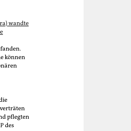
ra) wandte
ie
pfanden.
me können
onären
die
verträten
nd pflegten
P des