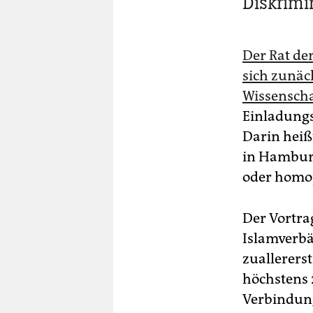
Diskrimi
Der Rat de
sich zunäc
Wissensch
Einladungs
Darin heiß
in Hamburg
oder homop
Der Vortrag
Islamverbä
zuallerers
höchstens 
Verbindung