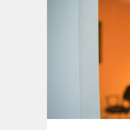
berlin
nord
wahrheit
verlag
verlag
veranstaltungen
shop
fragen & hilfe
unterstützen
abo
genossenschaft