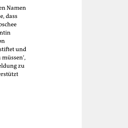
ssen Namen
e, dass
oschee
ntin
on
tiftet und
u müssen‘,
eldung zu
rstützt