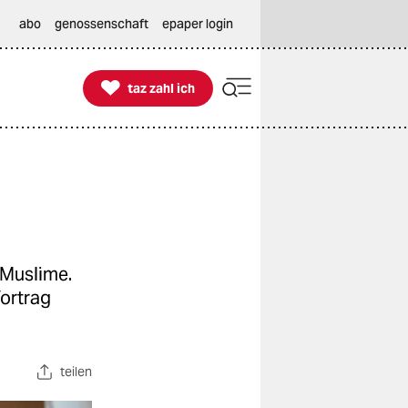
abo
genossenschaft
epaper login

taz zahl ich
taz zahl ich
 Muslime.
Vortrag
teilen