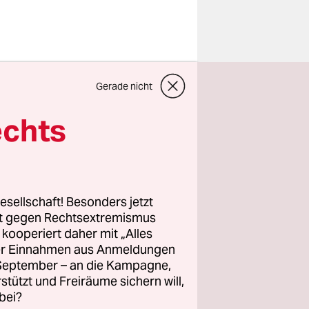
rsität
Gerade nicht
n
eit
echts
ich ein
esellschaft! Besonders jetzt
rt gegen Rechtsextremismus
z kooperiert daher mit „Alles
ller Einnahmen aus Anmeldungen
. September – an die Kampagne,
rstützt und Freiräume sichern will,
bei?