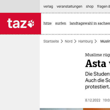
hautnavigation anspringen
hauptinhalt anspringen
footer anspringen
verlag
veranstaltungen
shop
fragen &
hitze
surfen
landtagswahl in sachse

taz zahl ich
taz zahl ich
Startseite
Nord
Hamburg
Muslim
themen
politik
Muslime rüg
Asta 
öko
Die Studen
gesellschaft
Auch die S
protestiert.
kultur
sport
8.12.2022
19:0