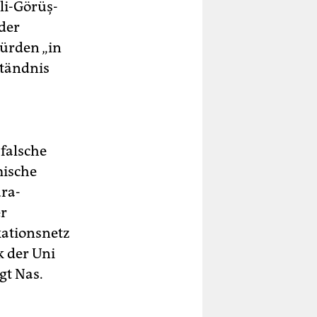
li-Görüş-
der
ürden „in
ständnis
falsche
mische
ura-
er
kationsnetz
k der Uni
gt Nas.