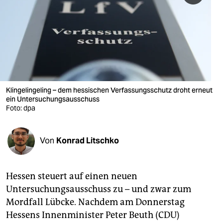
berlin
nord
wahrheit
verlag
verlag
Klingelingeling – dem hessischen Verfassungsschutz droht erneut
ein Untersuchungsausschuss
veranstaltungen
Foto: dpa
shop
Von
Konrad Litschko
fragen & hilfe
unterstützen
Hessen steuert auf einen neuen
abo
Untersuchungsausschuss zu – und zwar zum
Mordfall Lübcke. Nachdem am Donnerstag
genossenschaft
Hessens Innenminister Peter Beuth (CDU)