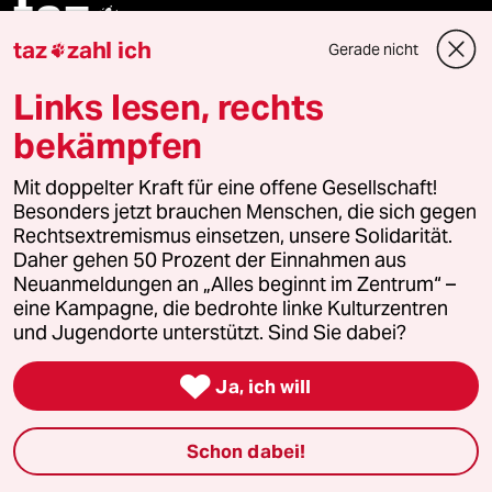
taz

taz
zahl ich
Gerade nicht

Folgen Sie uns
Links lesen, rechts
bekämpfen
Ressorts
Mit doppelter Kraft für eine offene Gesellschaft!
Besonders jetzt brauchen Menschen, die sich gegen
Rechtsextremismus einsetzen, unsere Solidarität.
Politik
Daher gehen 50 Prozent der Einnahmen aus
Neuanmeldungen an „Alles beginnt im Zentrum“ –
Öko
eine Kampagne, die bedrohte linke Kulturzentren
und Jugendorte unterstützt. Sind Sie dabei?
Gesellschaft

Ja, ich will
Kultur
Schon dabei!
Sport