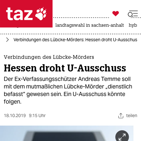

taz zahl ich
niedrigwasser
rente
landtagswahl in sachsen-anhalt
hybri

taz zahl ich
ke
Verbindungen des Lübcke-Mörders: Hessen droht U-Ausschuss
taz zahl ich
themen
Verbindungen des Lübcke-Mörders
Hessen droht U-Ausschuss
politik
Der Ex-Verfassungsschützer Andreas Temme soll
öko
mit dem mutmaßlichen Lübcke-Mörder „dienstlich
befasst“ gewesen sein. Ein U-Ausschuss könnte
gesellschaft
folgen.
kultur
18.10.2019
9:15 Uhr
teilen
sport