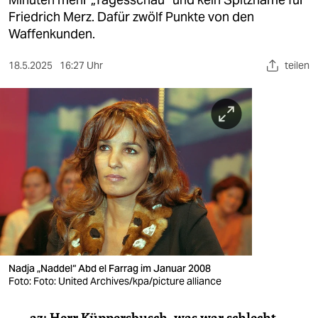
berlin
Friedrich Merz. Dafür zwölf Punkte von den
nord
Waffenkunden.
wahrheit
18.5.2025
16:27 Uhr
teilen
verlag
verlag
veranstaltungen
shop
fragen & hilfe
unterstützen
abo
Nadja „Naddel“ Abd el Farrag im Januar 2008
Foto: Foto: United Archives/kpa/picture alliance
genossenschaft