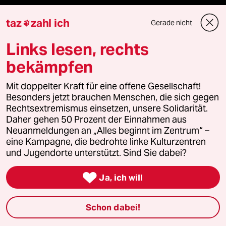
Live im Stream
taz
zahl ich
Gerade nicht

Vergangene
Links lesen, rechts
bekämpfen
taz lab 2027
Mit doppelter Kraft für eine offene Gesellschaft!
Besonders jetzt brauchen Menschen, die sich gegen
Mehr taz Lesestoff
Rechtsextremismus einsetzen, unsere Solidarität.
Daher gehen 50 Prozent der Einnahmen aus
Neuanmeldungen an „Alles beginnt im Zentrum“ –
taz Blogs
eine Kampagne, die bedrohte linke Kulturzentren
und Jugendorte unterstützt. Sind Sie dabei?
taz FUTURZWEI

Ja, ich will
Le Monde diplomatique
Schon dabei!
taz Archiv