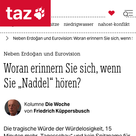

taz zahl ich
krieg in der ukraine
hitze
niedrigwasser
nahost-konflikt

taz zahl ich
en
Neben Erdoğan und Eurovision: Woran erinnern Sie sich, wenn Si
taz zahl ich
themen
Neben Erdoğan und Eurovision
Woran erinnern Sie sich, wenn
politik
Sie „Naddel“ hören?
öko
gesellschaft
Kolumne
Die Woche
kultur
von
Friedrich Küppersbusch
sport
Die tragische Würde der Würdelosigkeit, 15
Minuten mehr „Tagesschau“ und kein Spitzname für