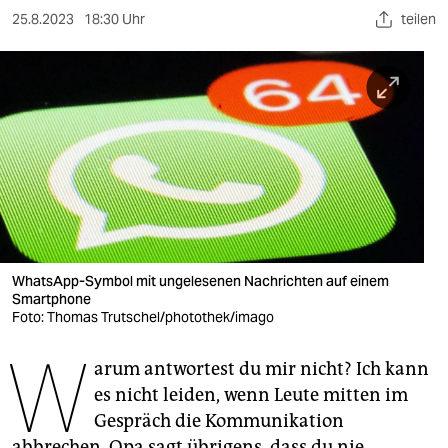
berlin
25.8.2023
18:30 Uhr
teilen
nord
wahrheit
verlag
verlag
veranstaltungen
shop
WhatsApp-Symbol mit ungelesenen Nachrichten auf einem
fragen & hilfe
Smartphone
Foto: Thomas Trutschel/photothek/imago
unterstützen
W
arum antwortest du mir nicht? Ich kann
abo
es nicht leiden, wenn Leute mitten im
genossenschaft
Gespräch die Kommunikation
abbrechen. Opa sagt übrigens, dass du nie