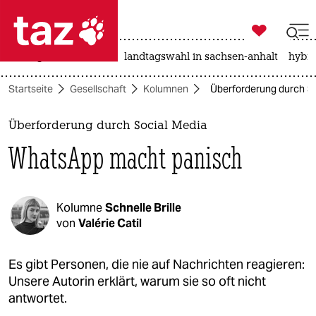

taz zahl ich
niedrigwasser
rente
landtagswahl in sachsen-anhalt
hybri

taz zahl ich
Startseite
Gesellschaft
Kolumnen
Überforderung durch S
taz zahl ich
themen
Überforderung durch Social Media
WhatsApp macht panisch
politik
öko
Kolumne
Schnelle Brille
gesellschaft
von
Valérie Catil
kultur
Es gibt Personen, die nie auf Nachrichten reagieren:
Unsere Autorin erklärt, warum sie so oft nicht
sport
antwortet.