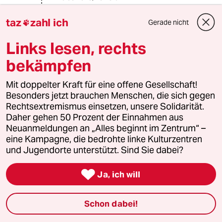
@Acadrian:
taz
zahl ich
Gerade nicht
telefonieren nervt noch mehr, da muß

man sehr viel Zeit reinstecken, um die
Links lesen, rechts
wesentlichen Infos auszutauschen.
bekämpfen
Grauton
G
Mit doppelter Kraft für eine offene Gesellschaft!
Besonders jetzt brauchen Menschen, die sich gegen
25.08.2023
,
21:59 Uhr
Rechtsextremismus einsetzen, unsere Solidarität.
@nutzer:
Daher gehen 50 Prozent der Einnahmen aus
Manche DInge gehen besser über
Neuanmeldungen an „Alles beginnt im Zentrum“ –
Messages anders besser übers
eine Kampagne, die bedrohte linke Kulturzentren
Telefonieren. Immer dann wenn ein
und Jugendorte unterstützt. Sind Sie dabei?
ausführlicher Austausch in kurzer Zeit
gebraucht wird, ist Telefonieren

Ja, ich will
effektiver. Bei faktischen Dingen , wie
Telefonnummern, Adressen, oder
kurze Statusmeldungen, sind
Schon dabei!
Messages super.