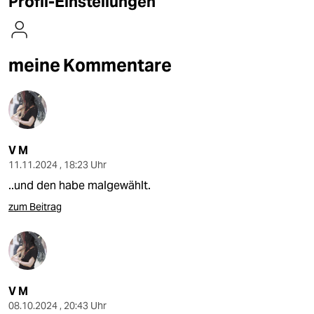
Profil-Einstellungen
berlin
nord
meine Kommentare
wahrheit
verlag
verlag
V M
veranstaltungen
11.11.2024 , 18:23 Uhr
shop
..und den habe malgewählt.
fragen & hilfe
zum Beitrag
unterstützen
abo
genossenschaft
V M
08.10.2024 , 20:43 Uhr