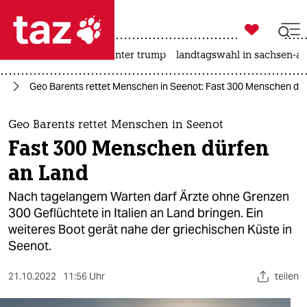

taz zahl ich
nahost-konflikt
usa unter trump
landtagswahl in sachsen-an

taz zahl ich
ht
Geo Barents rettet Menschen in Seenot: Fast 300 Menschen dü
taz zahl ich
themen
Geo Barents rettet Menschen in Seenot
Fast 300 Menschen dürfen
politik
an Land
öko
Nach tagelangem Warten darf Ärzte ohne Grenzen
300 Geflüchtete in Italien an Land bringen. Ein
gesellschaft
weiteres Boot gerät nahe der griechischen Küste in
Seenot.
kultur
sport
21.10.2022
11:56 Uhr
teilen