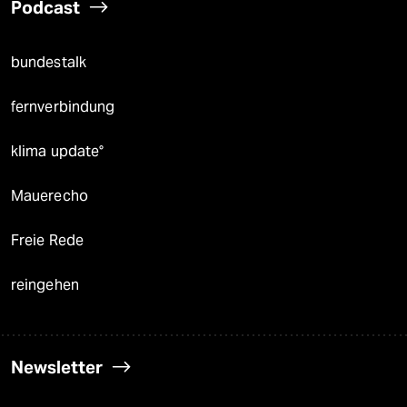
Podcast
bundestalk
fernverbindung
klima update°
Mauerecho
Freie Rede
reingehen
Newsletter