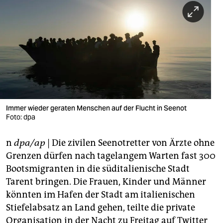
berlin
nord
wahrheit
verlag
verlag
veranstaltungen
Immer wieder geraten Menschen auf der Flucht in Seenot
Foto: dpa
shop
n
dpa/ap
| Die zivilen Seenotretter von Ärzte ohne
fragen & hilfe
Grenzen dürfen nach tagelangem Warten fast 300
unterstützen
Bootsmigranten in die süditalienische Stadt
Tarent bringen. Die Frauen, Kinder und Männer
abo
könnten im Hafen der Stadt am italienischen
genossenschaft
Stiefelabsatz an Land gehen, teilte die private
Organisation in der Nacht zu Freitag auf Twitter