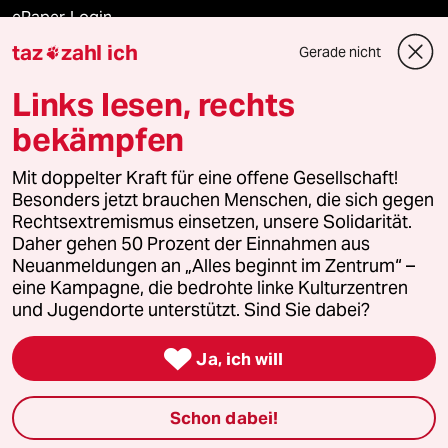
ePaper Login
taz
zahl ich
Gerade nicht

Downloads für Abonnierende
Links lesen, rechts
bekämpfen
© 2026 taz Verlags und Vertriebs GmbH
Mit doppelter Kraft für eine offene Gesellschaft!
Alle Rechte vorbehalten. Bei rechtlichen Fragen oder für Genehmigungen
wenden Sie sich bitte an
lizenzen@taz.de
Besonders jetzt brauchen Menschen, die sich gegen
Rechtsextremismus einsetzen, unsere Solidarität.
Daher gehen 50 Prozent der Einnahmen aus
Feedback
Redaktionsstatut
Kommune-Richtlinien
KI-
Neuanmeldungen an „Alles beginnt im Zentrum“ –
eine Kampagne, die bedrohte linke Kulturzentren
Leitlinie
Informant
Datenschutz
Impressum
AGB
und Jugendorte unterstützt. Sind Sie dabei?
Seitenwende
Einwilligungen widerrufen (Ads)

Ja, ich will
Schon dabei!