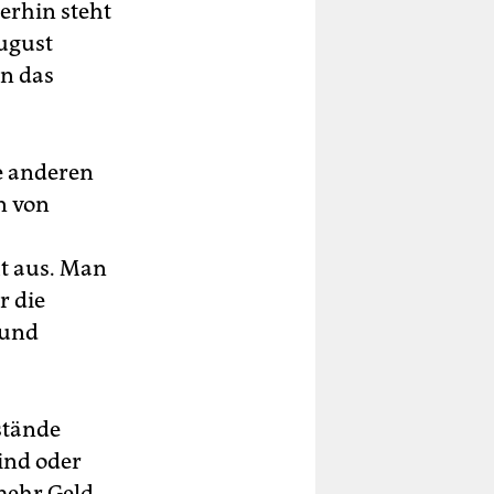
merhin steht
August
en das
e anderen
n von
ht aus. Man
r die
 und
stände
ind oder
mehr Geld