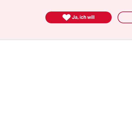
röder noch mal erklärt: „Es gibt kein Recht auf F
ellschaft.“ Just in jenem Jahr begann die kleine

Ja, ich will
iere des Arno Dübel.