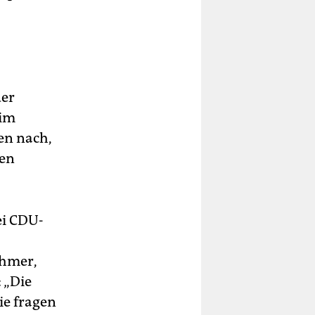
u
der
 im
en nach,
sen
ei CDU-
chmer,
 „Die
ie fragen