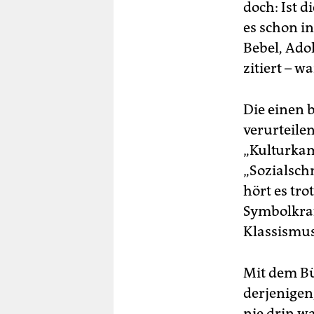
doch: Ist d
es schon in
Bebel, Ado
zitiert – 
Die einen 
verurteile
„Kulturkam
„Sozialsch
hört es tro
Symbolkraf
Klassismus
Mit dem Bü
derjenigen
nie drin w