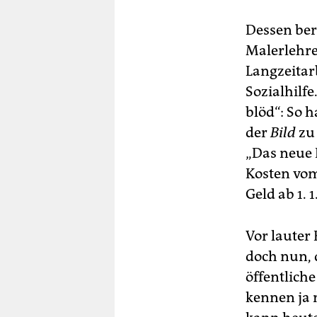
Dessen beru
Malerlehre
Langzeitarb
Sozialhilf
blöd“: So 
der
Bild
zu 
„Das neue 
Kosten vom
Geld ab 1. 1
Vor lauter
doch nun, d
öffentliche
kennen ja 