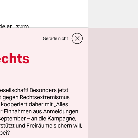
de er „zum
es, der
Gerade nicht
 bekannt
ter Hartz-
echts
rüner
ne Neue
esellschaft! Besonders jetzt
rt gegen Rechtsextremismus
anzleramt
z kooperiert daher mit „Alles
die New
ller Einnahmen aus Anmeldungen
chtung, wir
. September – an die Kampagne,
 nicht auf
rstützt und Freiräume sichern will,
bei?
s 2001 von