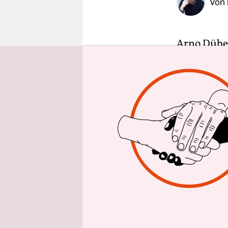
Von
epaper login
Arno Dübel
Bürger bef
vor gut 20
wurde, als
IV-Empfäng
Ach, was w
Regierung.
Mitte hatt
beschworen
Economy zu
haben jetz
Anhieb kap