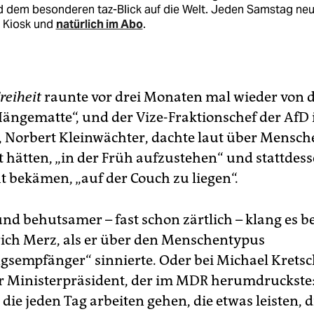
d dem besonderen taz-Blick auf die Welt. Jeden Samstag ne
 Kiosk und
natürlich im Abo
.
reiheit
raunte vor drei Monaten mal wieder von 
Hängematte“, und der Vize-Fraktionschef der AfD
 Norbert Kleinwächter, dachte laut über Mensch
nt hätten, „in der Früh aufzustehen“ und stattdes
t bekämen, „auf der Couch zu liegen“.
und behutsamer – fast schon zärtlich – klang es b
rich Merz, als er über den Menschentypus
gsempfänger“ sinnierte. Oder bei Michael Krets
r Ministerpräsident, der im MDR herumdruckste:
ie jeden Tag arbeiten gehen, die etwas leisten, d