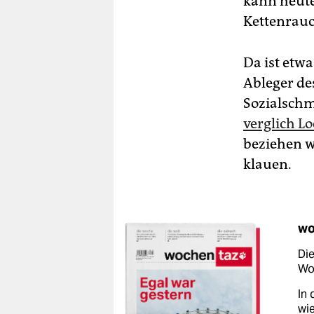
kann heute
Kettenrauc
Da ist etw
Ableger d
Sozialschm
verglich Lo
beziehen w
klauen.
wo
Die
Woc
In 
wie