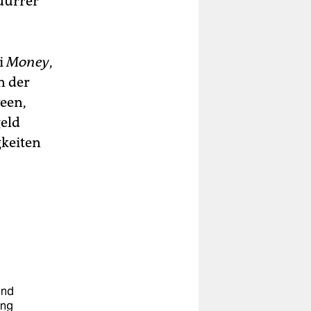
dürrer
i
Money
,
n der
ween,
eld
gkeiten
und
ung