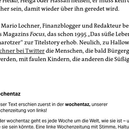
 Heiko, Helga oder Hassan heißen, er muss kein 
her sein, damit wieder über ihn geredet wird.
a Mario Lochner, Finanzblogger und Redakteur be
es Magazins
Focus
, das schon 1995 „Das süße Lebe
arotzer“ zur Titelstory erhob. Neulich, zu Hallo
chner bei Twitter
die Menschen, die bald Bürgerg
erden, mit faulen Kindern, die anderen die Süßi
chentaz
ser Text erschien zuerst in der
wochentaz,
unserer
henzeitung von links!
der wochentaz geht es jede Woche um die Welt, wie sie ist – 
 sie sein könnte. Eine linke Wochenzeitung mit Stimme, Halt