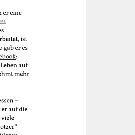
 er eine
nem
es
rbeitet, ist
 gab er es
cebook
:
 Leben auf
 nehmt mehr
essen –
er auf die
 viele
rotzer“