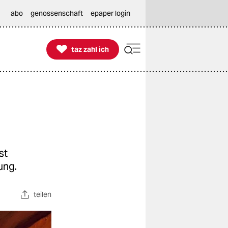
abo
genossenschaft
epaper login

taz zahl ich
taz zahl ich
st
ung.
teilen