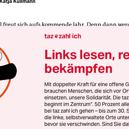
Katja Kullmann
 freut sich aufs kommende Jahr. Denn dann wer
ördert“. So
steht es auf der Facebookseite
des Mann
taz
zahl ich

 Jahren als „Deutschlands frechster Arbeitsloser“
 „Sozialschmarotzer vom Dienst“ und „berühmtes
Links lesen, r
er“.
bekämpfen
aren das aufregende Zeiten, damals, unter rot-g
 Nach 16 Jahren Helmut Kohl schien alles neu. Ei
Mit doppelter Kraft für eine offene G
brauchen Menschen, die sich vor O
e Gerhard Schröder 1998 bei seinem Einzug ins K
einsetzen, unsere Solidarität. Die ta
 und die Menschen ermuntert, ihr Erspartes in 
beginnt im Zentrum“. 50 Prozent a
 stecken, etwa in nagelneue Telekom-Aktien. „A
bei taz zahl ich gehen – bis zum 30
t Neoliberalismus!“, warnten kluge Leute, und wer
die linke, selbstverwaltete Orte unte
bevor sie verschwinden. Sind Sie da
iert hatte, was das wohl heißen mochte, bekam e