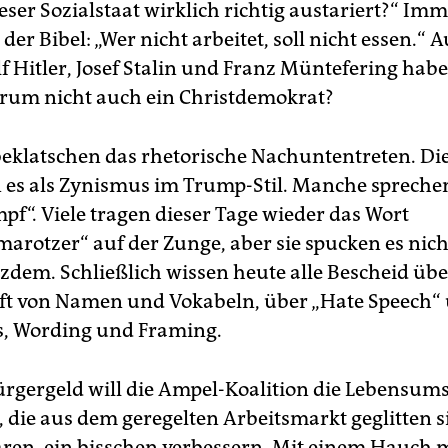
ieser Sozialstaat wirklich richtig austariert?“ Im
 der Bibel: „Wer nicht arbeitet, soll nicht essen.“ 
lf Hitler, Josef Stalin und Franz Müntefering hab
warum nicht auch ein Christdemokrat?
beklatschen das rhetorische Nachuntentreten. Di
n es als Zynismus im Trump-Stil. Manche spreche
pf“. Viele tragen dieser Tage wieder das Wort
marotzer“ auf der Zunge, aber sie spucken es nic
tzdem. Schließlich wissen heute alle Bescheid übe
t von Namen und Vokabeln, über „Hate Speech“
, Wording und Framing.
rgergeld will die Ampel-Koalition die Lebensum
, die aus dem geregelten Arbeitsmarkt geglitten s
aren, ein bisschen verbessern. Mit einem Hauch 