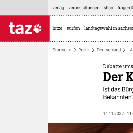
hautnavigation anspringen
hauptinhalt anspringen
footer anspringen
verlag
veranstaltungen
shop
fragen &
hitze
surfen
landtagswahl in sachse

taz zahl ich
taz zahl ich
Startseite
Politik
Deutschland
A
themen
politik
Debatte ums
Der 
öko
Ist das Bür
gesellschaft
Bekannten?
kultur
14.11.2022
11:
sport