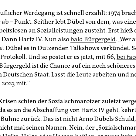
flicher Werdegang ist schnell erzählt: 1974 brach
 ab – Punkt. Seither lebt Dübel von dem, was ei
eitslosen an Sozialleistungen zusteht. Erst hieß 
e. Dann Hartz IV. Nun also
bald Bürgergeld
. „Wer a
hat Dübel es in Dutzenden Talkshows verkündet. So
Protokoll. Und so postet er es jetzt, mit 66,
bei Fa
Bürgergeld ist die Chance auf ein noch schöneres
 Deutschen Staat. Lasst die Leute arbeiten und
. 2023 mit.“
 Krisen schien der Sozialschmarotzer zuletzt verg
a es an die Abschaffung von Hartz IV geht, kehrt 
 Bühne zurück. Das ist nicht Arno Dübels Schuld,
nicht mal seinen Namen. Nein, der „Sozial­schma