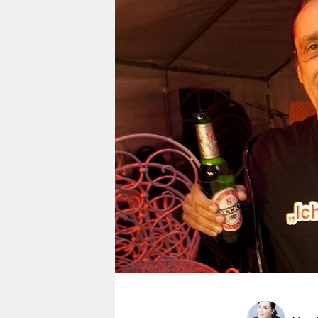
berlin
nord
wahrheit
verlag
verlag
veranstaltungen
shop
fragen & hilfe
unterstützen
abo
genossenschaft