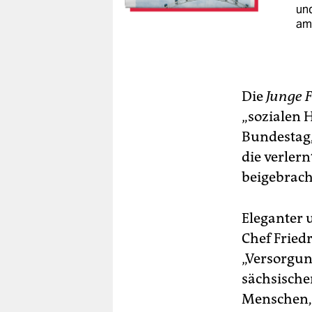
un
am
Die
Junge F
„sozialen 
Bundestag,
die verler
beigebrach
Eleganter 
Chef Fried
„Versorgun
sächsische
Menschen, d