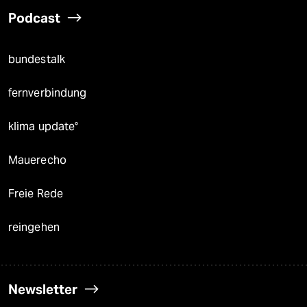
Podcast
bundestalk
fernverbindung
klima update°
Mauerecho
Freie Rede
reingehen
Newsletter