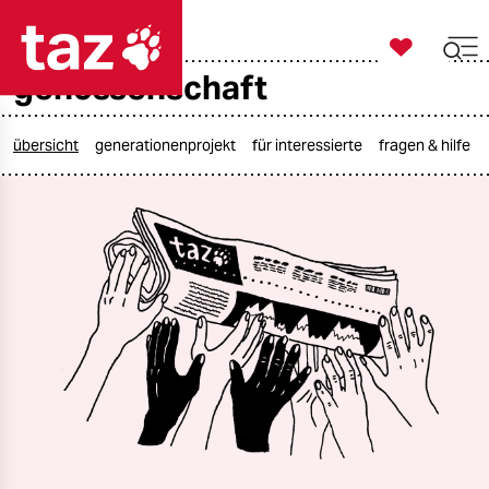

taz zahl ich
genossenschaft

taz zahl ich
taz zahl ich
übersicht
generationenprojekt
für interessierte
fragen & hilfe
themen
politik
öko
gesellschaft
kultur
sport