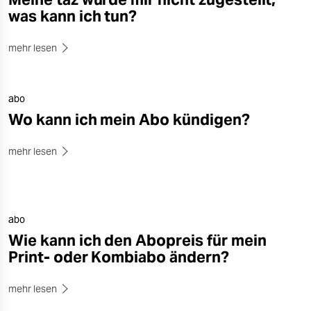
Das Solidaritäts-Prinzip greift auch an anderer
was kann ich tun?
Stelle:
Viele Menschen unterstützen uns in der taz
Genossenschaft und mit dem freiwilligen
mehr lesen
Bezahlmodell
taz zahl ich
für die frei zugänglichen
Inhalte auf taz.de. Darüber sagen wir:
Danke!
abo
Wo kann ich mein Abo kündigen?
mehr lesen
abo
Wie kann ich den Abopreis für mein
Print- oder Kombiabo ändern?
mehr lesen