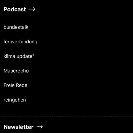
Podcast
bundestalk
fernverbindung
klima update°
Mauerecho
Freie Rede
reingehen
Newsletter