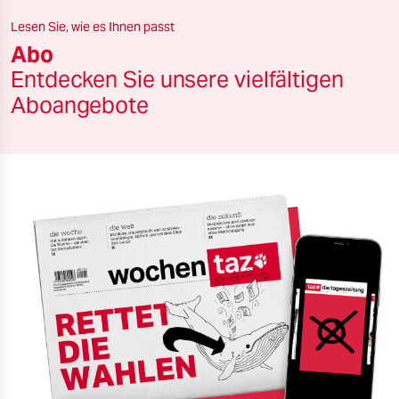
berlin
Lesen Sie, wie es Ihnen passt
nord
Abo
Entdecken Sie unsere vielfältigen
wahrheit
Aboangebote
verlag
verlag
veranstaltungen
shop
fragen & hilfe
unterstützen
abo
genossenschaft