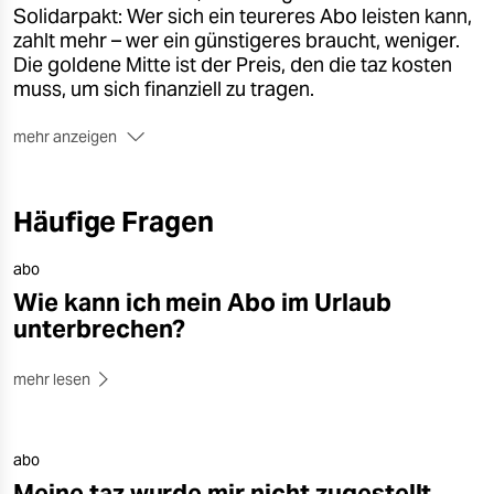
Solidarpakt: Wer sich ein teureres Abo leisten kann,
zahlt mehr – wer ein günstigeres braucht, weniger.
Die goldene Mitte ist der Preis, den die taz kosten
muss, um sich finanziell zu tragen.
mehr anzeigen
Menschen mit geringerem finanziellen
Spielraum sollten sich auch ein taz-Abo leisten
können
– das war unser Ansatz bei der Erfindung
Häufige Fragen
des Solidarpakts. Manchen macht ein höherer
Abopreis nichts aus, sie können mehr zahlen und
abo
unterstützen damit die Menschen mit weniger Geld.
Wie kann ich mein Abo im Urlaub
Ein Prinzip, das bei uns seit über 30 Jahren
unterbrechen?
erfreulicherweise gut funktioniert:
Mehr als die
Hälfte der Abonnent:innen zahlt den regulären Preis
mehr lesen
– jeweils ein Viertel zahlt den sogenannten
politischen, bzw. den ermäßigten Preis. Die
konkreten Preise finden sie unter jedem
abo
Aboangebot.
Meine taz wurde mir nicht zugestellt,