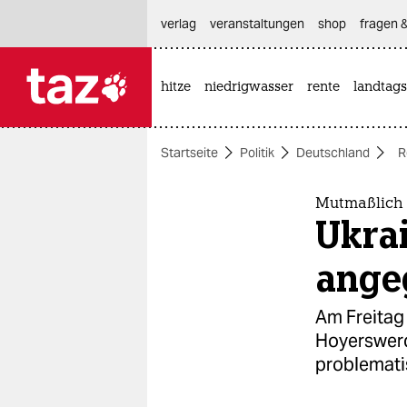
hautnavigation anspringen
hauptinhalt anspringen
footer anspringen
verlag
veranstaltungen
shop
fragen &
hitze
niedrigwasser
rente
landtags

taz zahl ich
taz zahl ich
Startseite
Politik
Deutschland
R
themen
politik
Mutmaßlich 
Ukrai
öko
ange
gesellschaft
Am Freitag 
kultur
Hoyerswerd
problemati
sport