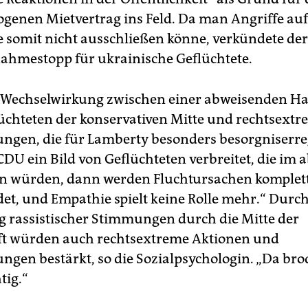
genen Mietvertrag ins Feld. Da man Angriffe auf
e somit nicht ausschließen könne, verkündete de
ahmestopp für ukrainische Geflüchtete.
se Wechselwirkung zwischen einer abweisenden H
üchteten der konservativen Mitte und rechtsext
ungen, die für Lamberty besonders besorgniserre
CDU ein Bild von Geflüchteten verbreitet, die im 
n würden, dann werden Fluchtursachen komplet
et, und Empathie spielt keine Rolle mehr.“ Durch
 rassistischer Stimmungen durch die Mitte der
ft würden auch rechtsextreme Aktionen und
ngen bestärkt, so die Sozialpsychologin. „Da brod
tig.“