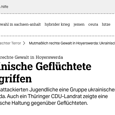
 hilfe
wahl in sachsen-anhalt
hybrider krieg
jemen
ceuta
hitze
echter Terror
Mutmaßlich rechte Gewalt in Hoyerswerda: Ukrainisc
rechte Gewalt in Hoyerswerda
nische Geflüchtete
griffen
attackierten Jugendliche eine Gruppe ukrainischer
a. Auch ein Thüringer CDU-Landrat zeigte eine
sche Haltung gegenüber Geflüchteten.