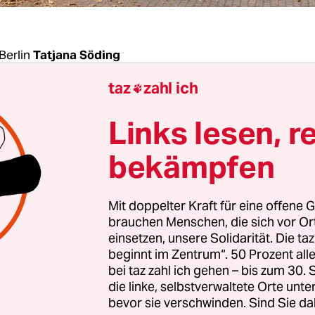
Berlin
Tatjana Söding
taz
zahl ich

chen Hoyerswerda wurden vier junge ukrainisch
Links lesen, r
Gruppe Jugendlicher rassistisch beschimpft und k
. Zwei der Mädchen seien leicht verletzt worden. 
bekämpfen
reits am vergangenen Freitagabend geschah, wur
päten Montagabend bekannt.
Mit doppelter Kraft für eine offene G
brauchen Menschen, die sich vor O
Täter seien direkt nach der Attacke von der Polizei
einsetzen, unsere Solidarität. Die ta
beginnt im Zentrum“. 50 Prozent a
r sei aber noch nicht, ob bereits alle Täter erfas
bei taz zahl ich gehen – bis zum 30
elchem Motiv sie handelten, so Kay Anders, Pre
die linke, selbstverwaltete Orte unte
kriminalamts gegenüber der taz. Man habe eine
bevor sie verschwinden. Sind Sie da