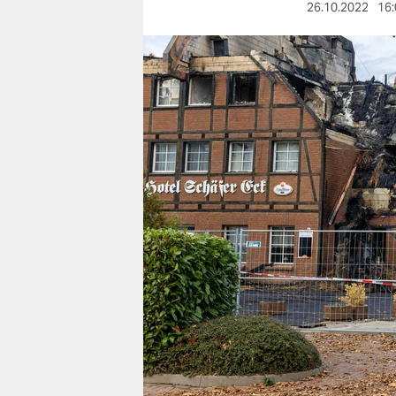
berlin
26.10.2022
16:
nord
wahrheit
verlag
verlag
veranstaltungen
shop
fragen & hilfe
unterstützen
abo
genossenschaft