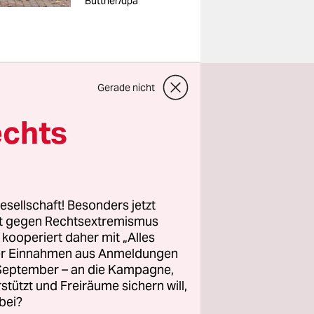
Büttner/dpa
Gerade nicht
e Frauen
echts
örperlich
Obwohl der
den Details
esellschaft! Besonders jetzt
rt gegen Rechtsextremismus
 erfasst
z kooperiert daher mit „Alles
ller Einnahmen aus Anmeldungen
st wurden
. September – an die Kampagne,
ssesprecher
rstützt und Freiräume sichern will,
n
bei?