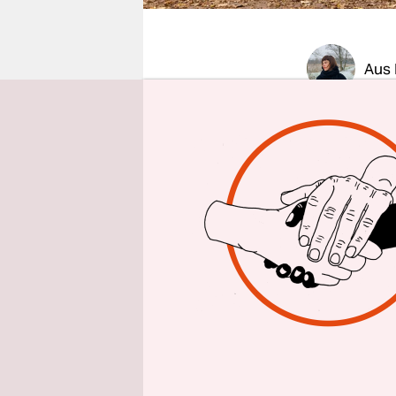
epaper login
Aus 
Im sächsis
von einer 
attackiert
Angriff be
erst am s
Einige der 
worden, kla
und nach w
des Landes