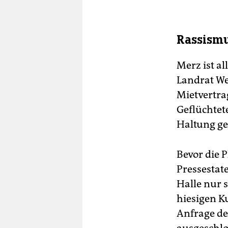
Rassism
Merz ist a
Landrat We
Mietvertrag
Geflüchtet
Haltung ge
Bevor die 
Pressestat
Halle nur 
hiesigen K
Anfrage de