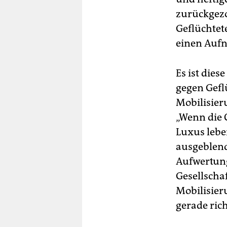
zurückgezo
Geflüchtet
einen Aufn
Es ist die
gegen Gefl
Mobilisier
„Wenn die 
Luxus lebe
ausgeblend
Aufwertung
Gesellscha
Mobilisieru
gerade rich