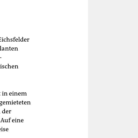
Eichsfelder
planten
­
tischen
t in einem
ngemieteten
 der
 Auf eine
ise