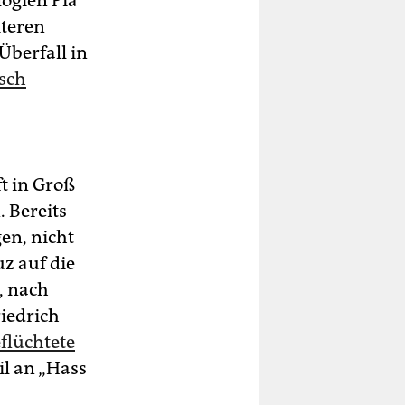
ogien Pia
iteren
Überfall in
isch
t in Groß
. Bereits
en, nicht
uz auf die
, nach
iedrich
flüchtete
il an „Hass