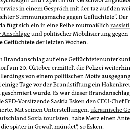
psychologin und Expertin für Verschwörungsideol
erwies in einem Gespräch mit der taz auf den we
echter Stimmungsmache gegen Geflüchtete“. Der 
a fügt sich ein in eine Reihe mutmaßlich
rassist
r Anschläge
und politischer Mobilisierung gegen
e Geflüchtete der letzten Wochen.
 Brandanschlag auf eine Geflüchtetenunterkunf
f am 20. Oktober ermittelt die Polizei weiterhin
 allerdings von einem politischen Motiv ausgegang
l einige Tage vor der Brandstiftung ein Hakenkre
 geschmiert wurde. Es war dieser Brandanschlag
e SPD-Vorsitzende Saskia Esken den CDU-Chef Fr
ierte. Mit seinen Unterstellungen,
ukrainische Ge
eutschland Sozialtouristen
, habe Merz einen ­Ante
die später in Gewalt mündet“, so ­Esken.