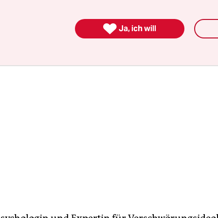
uf veröffentlicht und „erhofft sich Aufklärung d
g“.

Ja, ich will