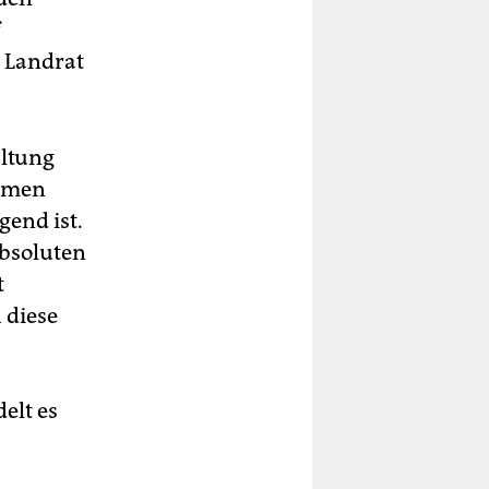
r Landrat
altung
remen
gend ist.
absoluten
t
 diese
elt es