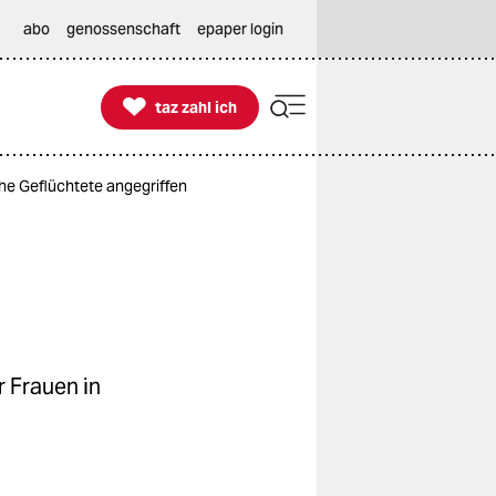
abo
genossenschaft
epaper login

taz zahl ich
taz zahl ich
he Geflüchtete angegriffen
 Frauen in