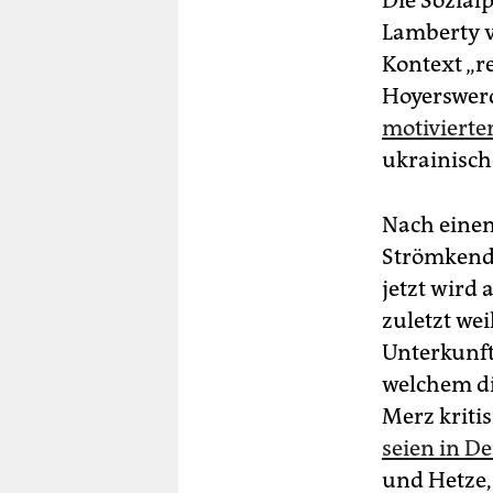
Die Sozial
Lamberty v
Kontext „r
Hoyerswerd
motivierte
ukrainisch
Nach einem
Strömkendor
jetzt wird
zuletzt wei
Unterkunft
welchem di
Merz kritis
seien in D
und Hetze, 