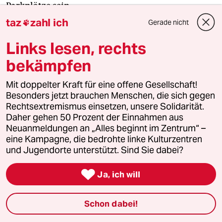
Parkplätze sein.
taz
zahl ich
Gerade nicht

Links lesen, rechts
Stopp 6: Müllverbrennungsanlage
bekämpfen
trifft Skipiste
Mit doppelter Kraft für eine offene Gesellschaft!
Besonders jetzt brauchen Menschen, die sich gegen
Rechtsextremismus einsetzen, unsere Solidarität.
Daher gehen 50 Prozent der Einnahmen aus
Neuanmeldungen an „Alles beginnt im Zentrum“ –
eine Kampagne, die bedrohte linke Kulturzentren
und Jugendorte unterstützt. Sind Sie dabei?

Ja, ich will
Schon dabei!