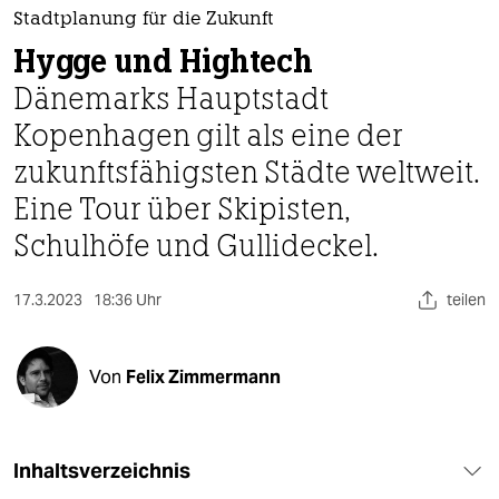
berlin
Stadtplanung für die Zukunft
nord
Hygge und Hightech
Dänemarks Hauptstadt
wahrheit
Kopenhagen gilt als eine der
verlag
zukunftsfähigsten Städte weltweit.
verlag
Eine Tour über Skipisten,
Schulhöfe und Gullideckel.
veranstaltungen
shop
17.3.2023
18:36 Uhr
teilen
fragen & hilfe
unterstützen
Von
Felix Zimmermann
abo
genossenschaft
Inhaltsverzeichnis