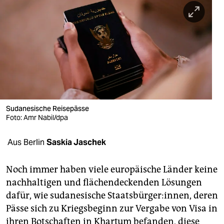
berlin
nord
wahrheit
verlag
verlag
veranstaltungen
Sudanesische Reisepässe
Foto: Amr Nabil/dpa
shop
Aus Berlin
Saskia Jaschek
fragen & hilfe
unterstützen
Noch immer haben viele europäische Länder keine
nachhaltigen und flächendeckenden Lösungen
abo
dafür, wie sudanesische Staatsbürger:innen, deren
genossenschaft
Pässe sich zu Kriegsbeginn zur Vergabe von Visa in
ihren Botschaften in Khartum befanden, diese