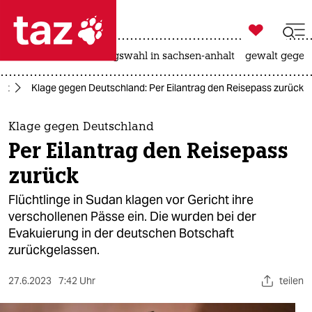

taz zahl ich
hitze
surfen
landtagswahl in sachsen-anhalt
gewalt gegen

taz zahl ich
cht
Klage gegen Deutschland: Per Eilantrag den Reisepass zurück
taz zahl ich
themen
Klage gegen Deutschland
Per Eilantrag den Reisepass
politik
zurück
öko
Flüchtlinge in Sudan klagen vor Gericht ihre
verschollenen Pässe ein. Die wurden bei der
gesellschaft
Evakuierung in der deutschen Botschaft
zurückgelassen.
kultur
sport
27.6.2023
7:42 Uhr
teilen