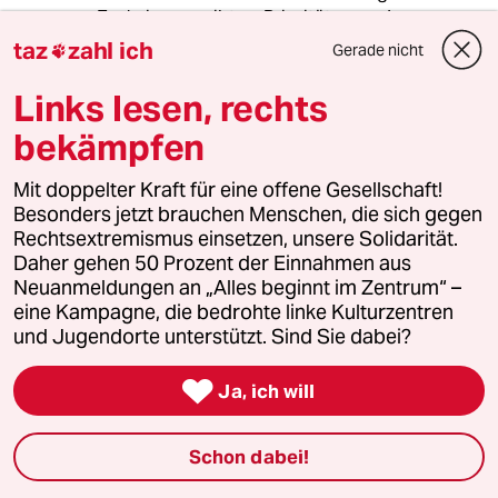
Evakuierung gibt es Prioritäten, und
Reisedokumente sind nicht das Wichtigste.
taz
zahl ich
Gerade nicht

"dann muss man eben die finanziellen Mittel in
die Hand nehmen, um eine andere Lösung zu
Links lesen, rechts
finden“
bekämpfen
Davon ausgehend, dass in Khartum keine
Pässe (mehr) ausgestellt werden wird wohl die
Mit doppelter Kraft für eine offene Gesellschaft!
Forderung nach Ausstellung von
Besonders jetzt brauchen Menschen, die sich gegen
Konventionspässen gestellt werden.
Rechtsextremismus einsetzen, unsere Solidarität.
Daher gehen 50 Prozent der Einnahmen aus
Neuanmeldungen an „Alles beginnt im Zentrum“ –
meistkommentiert
eine Kampagne, die bedrohte linke Kulturzentren
und Jugendorte unterstützt. Sind Sie dabei?
1
Krise der Demokratie

Ja, ich will
AfD-Wählen als Triebabfuhr
Schon dabei!