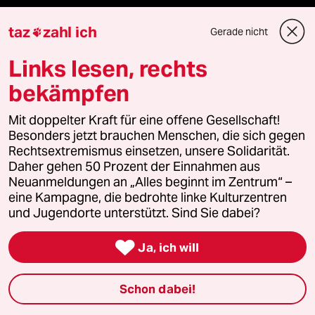
Podcast
taz
zahl ich
Gerade nicht

bundestalk
Links lesen, rechts
bekämpfen
fernverbindung
Mit doppelter Kraft für eine offene Gesellschaft!
klima update°
Besonders jetzt brauchen Menschen, die sich gegen
Rechtsextremismus einsetzen, unsere Solidarität.
Mauerecho
Daher gehen 50 Prozent der Einnahmen aus
Neuanmeldungen an „Alles beginnt im Zentrum“ –
eine Kampagne, die bedrohte linke Kulturzentren
Freie Rede
und Jugendorte unterstützt. Sind Sie dabei?
reingehen

Ja, ich will
Schon dabei!
Newsletter