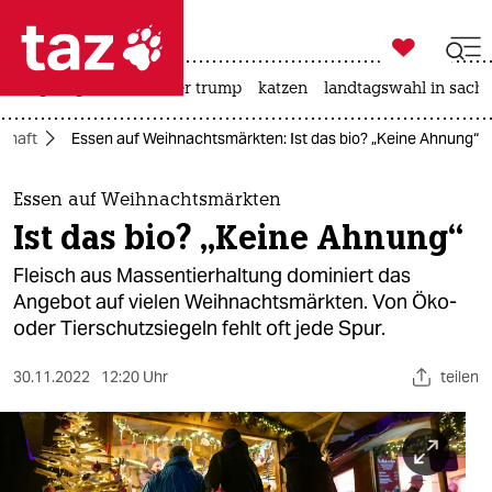

taz zahl ich
bergsteigen
usa unter trump
katzen
landtagswahl in sachs

taz zahl ich
schaft
Essen auf Weihnachtsmärkten: Ist das bio? „Keine Ahnung“
taz zahl ich
themen
Essen auf Weihnachtsmärkten
Ist das bio? „Keine Ahnung“
politik
Fleisch aus Massentierhaltung dominiert das
öko
Angebot auf vielen Weihnachtsmärkten. Von Öko-
oder Tierschutzsiegeln fehlt oft jede Spur.
gesellschaft
30.11.2022
12:20 Uhr
teilen
kultur
sport