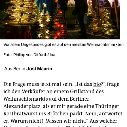
berlin
nord
wahrheit
verlag
Vor allem Ungesundes gibt es auf den meisten Weihnachtsmärkten
verlag
Foto: Philipp von Ditfurth/dpa
veranstaltungen
Aus Berlin
Jost Maurin
shop
fragen & hilfe
Die Frage muss jetzt mal sein: „Ist das
bio
?“, frage
ich den Verkäufer an einem Grillstand des
unterstützen
Weihnachtsmarkts auf dem Berliner
abo
Alexanderplatz, als er mir gerade eine Thüringer
Rostbratwurst ins Brötchen packt. Nein, antwortet
genossenschaft
er. Warum nicht? „Wissen wir nicht.“ Aus welcher