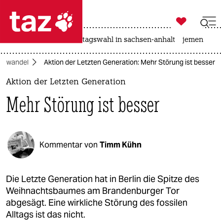

taz zahl ich
drohnen
rente
landtagswahl in sachsen-anhalt
jemen

taz zahl ich
mawandel
Aktion der Letzten Generation: Mehr Störung ist besser
taz zahl ich
Aktion der Letzten Generation
themen
Mehr Störung ist besser
politik
öko
Kommentar von
Timm Kühn
gesellschaft
kultur
Die Letzte Generation hat in Berlin die Spitze des
Weihnachtsbaumes am Brandenburger Tor
sport
abgesägt. Eine wirkliche Störung des fossilen
Alltags ist das nicht.