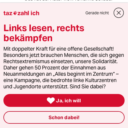
taz
zahl ich
Gerade nicht

BluesBrothers
B
Links lesen, rechts
22.12.2022
,
17:40 Uhr
bekämpfen
@666757 (Profil gelöscht):
Dass die LG die Diktatur des
Mit doppelter Kraft für eine offene Gesellschaft!
Proleteriats anstrebt, habe ich nicht
Besonders jetzt brauchen Menschen, die sich gegen
mitbekommen. Da geht es nur um
Rechtsextremismus einsetzen, unsere Solidarität.
paar km/h weniger auf der Autobahn.
Daher gehen 50 Prozent der Einnahmen aus
Neuanmeldungen an „Alles beginnt im Zentrum“ –
eine Kampagne, die bedrohte linke Kulturzentren
Philippo1000
P
und Jugendorte unterstützt. Sind Sie dabei?
22.12.2022
,
13:01 Uhr

Ja, ich will
Witzig!
Die Einschätzung des Autors teile ich nicht.
Schon dabei!
Das ist die erste Aktion der letzten Generation,