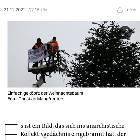
berlin
21.12.2022
12:15 Uhr
teilen
nord
wahrheit
verlag
verlag
veranstaltungen
shop
fragen & hilfe
Einfach geköpft: der Weihnachtsbaum
Foto: Christian Mang/reuters
unterstützen
abo
E
s ist ein Bild, das sich ins anarchistische
genossenschaft
Kollektivgedächnis eingebrannt hat: der