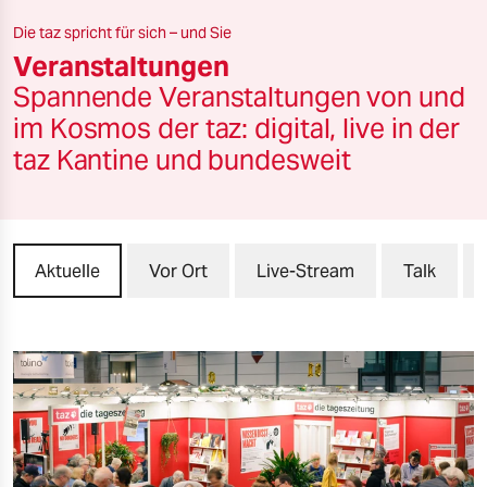
berlin
Die taz spricht für sich – und Sie
nord
Veranstaltungen
Spannende Veranstaltungen von und
wahrheit
im Kosmos der taz: digital, live in der
verlag
taz Kantine und bundesweit
verlag
veranstaltungen
Aktuelle
Vor Ort
Live-Stream
Talk
shop
fragen & hilfe
unterstützen
abo
genossenschaft