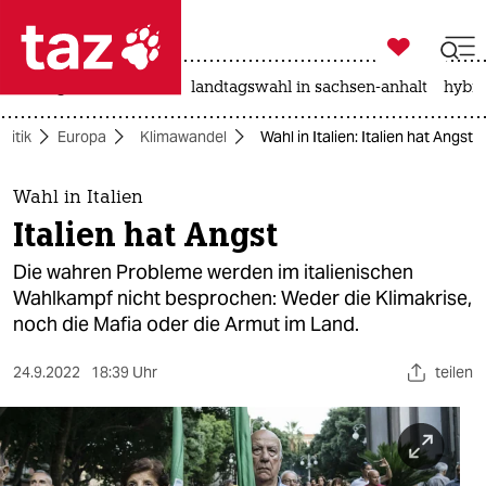

taz zahl ich
niedrigwasser
rente
landtagswahl in sachsen-anhalt
hybri

taz zahl ich
olitik
Europa
Klimawandel
Wahl in Italien: Italien hat Angst
taz zahl ich
themen
Wahl in Italien
Italien hat Angst
politik
Die wahren Probleme werden im italienischen
öko
Wahlkampf nicht besprochen: Weder die Klimakrise,
noch die Mafia oder die Armut im Land.
gesellschaft
24.9.2022
18:39 Uhr
teilen
kultur
sport