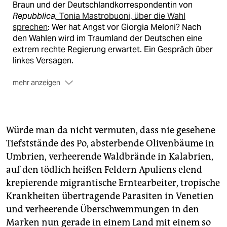
Braun und der Deutschlandkorrespondentin von
Repubblica
,
Tonia Mastrobuoni, über die Wahl
sprechen
: Wer hat Angst vor Giorgia Meloni? Nach
den Wahlen wird im Traumland der Deutschen eine
extrem rechte Regierung erwartet. Ein Gespräch über
linkes Versagen.
mehr anzeigen
Wann: Mo., 26.09.2022, 19 Uhr
Wo: youtu.be/VIUSsb1KRg4
Würde man da nicht vermuten, dass nie gesehene
Kontakt:
taztalk@taz.de
Tiefststände des Po, absterbende Olivenbäume in
Umbrien, verheerende Waldbrände in Kalabrien,
auf den tödlich heißen Feldern Apuliens elend
krepierende migrantische Erntearbeiter, tropische
Krankheiten übertragende Parasiten in Venetien
und verheerende Überschwemmungen in den
Marken nun gerade in einem Land mit einem so