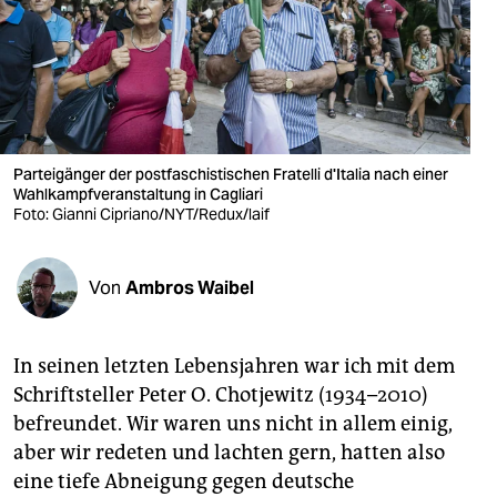
berlin
nord
wahrheit
verlag
Parteigänger der postfaschistischen Fratelli d'Italia nach einer
verlag
Wahlkampfveranstaltung in Cagliari
Foto: Gianni Cipriano/NYT/Redux/laif
veranstaltungen
shop
Von
Ambros Waibel
fragen & hilfe
In seinen letzten Lebensjahren war ich mit dem
unterstützen
Schriftsteller Peter O. Chotjewitz (1934–2010)
abo
befreundet. Wir waren uns nicht in allem einig,
aber wir redeten und lachten gern, hatten also
genossenschaft
eine tiefe Abneigung gegen deutsche