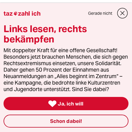
Online-Version auf den Markt, damit diese
taz
zahl ich
Gerade nicht

ignoranten Italiener über die wahrhaftigen
Links lesen, rechts
Probleme Italiens und der großen Welt
bekämpfen
objektiv informiert werden.
Mit doppelter Kraft für eine offene Gesellschaft!
Besonders jetzt brauchen Menschen, die sich gegen
Rechtsextremismus einsetzen, unsere Solidarität.
Squizzle Bond
SB
Daher gehen 50 Prozent der Einnahmen aus
25.09.2022
,
00:31 Uhr
Neuanmeldungen an „Alles beginnt im Zentrum“ –
eine Kampagne, die bedrohte linke Kulturzentren
Für einen großen Teil der Bevölkerung
und Jugendorte unterstützt. Sind Sie dabei?
bedeutet die vermutlich neue Regierung genau
wie das Linksbündnis ein Haufen an

Wahlversprechen die nicht verwirklicht werden.
Ja, ich will
Aber möglicherweise eine Abkehr der
Diffamierungen unter dem Deckmantel des
Schon dabei!
Guten. Also lasst einem freien Land die freie
Meinung was auch immer zu wählen und geht