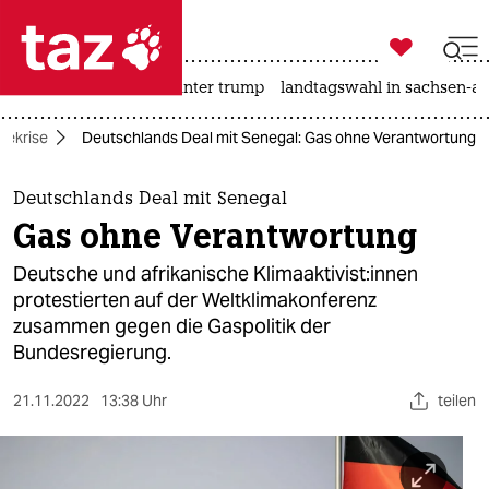

taz zahl ich
nahost-konflikt
usa unter trump
landtagswahl in sachsen-an

taz zahl ich
iekrise
Deutschlands Deal mit Senegal: Gas ohne Verantwortung
taz zahl ich
themen
Deutschlands Deal mit Senegal
Gas ohne Verantwortung
politik
Deutsche und afrikanische Kli­ma­ak­ti­vis­t:in­nen
öko
protestierten auf der Weltklimakonferenz
zusammen gegen die Gaspolitik der
gesellschaft
Bundesregierung.
kultur
21.11.2022
13:38 Uhr
teilen
sport