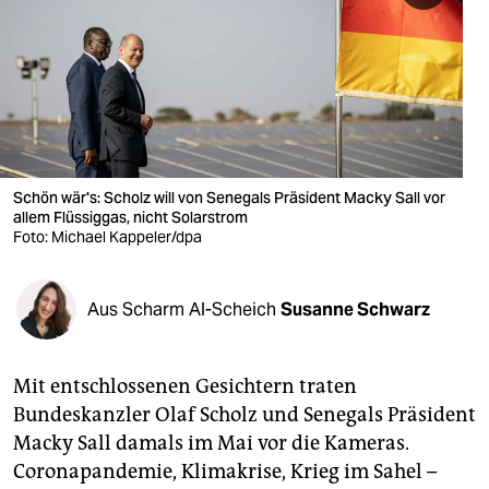
berlin
nord
wahrheit
verlag
verlag
Schön wär's: Scholz will von Senegals Präsident Macky Sall vor
allem Flüssiggas, nicht Solarstrom
veranstaltungen
Foto: Michael Kappeler/dpa
shop
Aus Scharm Al-Scheich
Susanne Schwarz
fragen & hilfe
unterstützen
Mit entschlossenen Gesichtern traten
abo
Bundeskanzler Olaf Scholz und Senegals Präsident
Macky Sall damals im Mai vor die Kameras.
genossenschaft
Coronapandemie, Klimakrise, Krieg im Sahel –