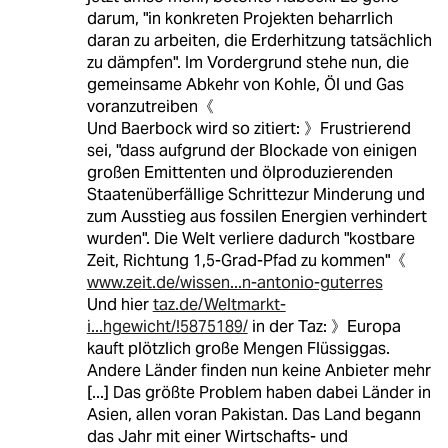
darum, "in konkreten Projekten beharrlich
daran zu arbeiten, die Erderhitzung tatsächlich
zu dämpfen". Im Vordergrund stehe nun, die
gemeinsame Abkehr von Kohle, Öl und Gas
voranzutreiben《
Und Baerbock wird so zitiert: 》Frustrierend
sei, "dass aufgrund der Blockade von einigen
großen Emittenten und ölproduzierenden
Staatenüberfällige Schrittezur Minderung und
zum Ausstieg aus fossilen Energien verhindert
wurden". Die Welt verliere dadurch "kostbare
Zeit, Richtung 1,5-Grad-Pfad zu kommen"《
www.zeit.de/wissen...n-antonio-guterres
Und hier
taz.de/Weltmarkt-
i...hgewicht/!5875189/
in der Taz: 》Europa
kauft plötzlich große Mengen Flüssiggas.
Andere Länder finden nun keine Anbieter mehr
[...] Das größte Problem haben dabei Länder in
Asien, allen voran Pakistan. Das Land begann
das Jahr mit einer Wirtschafts- und