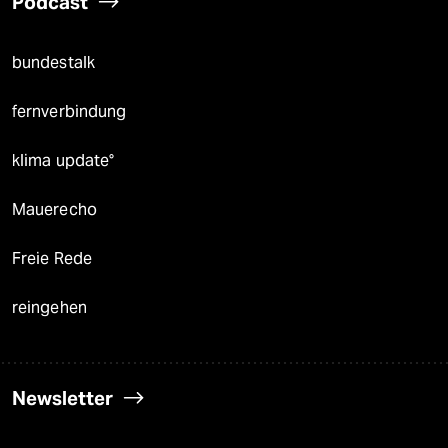
Podcast
bundestalk
fernverbindung
klima update°
Mauerecho
Freie Rede
reingehen
Newsletter