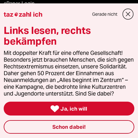
ePaper Login
taz
zahl ich
Gerade nicht

Downloads für Abonnierende
Links lesen, rechts
bekämpfen
© 2026 taz Verlags und Vertriebs GmbH
Mit doppelter Kraft für eine offene Gesellschaft!
Alle Rechte vorbehalten. Bei rechtlichen Fragen oder für Genehmigungen
wenden Sie sich bitte an
lizenzen@taz.de
Besonders jetzt brauchen Menschen, die sich gegen
Rechtsextremismus einsetzen, unsere Solidarität.
Daher gehen 50 Prozent der Einnahmen aus
Feedback
Redaktionsstatut
Kommune-Richtlinien
KI-
Neuanmeldungen an „Alles beginnt im Zentrum“ –
eine Kampagne, die bedrohte linke Kulturzentren
Leitlinie
Informant
Datenschutz
Impressum
AGB
und Jugendorte unterstützt. Sind Sie dabei?
Seitenwende
Einwilligungen widerrufen (Ads)

Ja, ich will
Schon dabei!