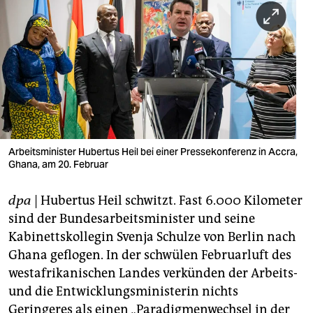
berlin
nord
wahrheit
verlag
verlag
veranstaltungen
Arbeitsminister Hubertus Heil bei einer Pressekonferenz in Accra,
Ghana, am 20. Februar
shop
dpa
| Hubertus Heil schwitzt. Fast 6.000 Kilometer
fragen & hilfe
sind der Bundesarbeitsminister und seine
unterstützen
Kabinettskollegin Svenja Schulze von Berlin nach
Ghana geflogen. In der schwülen Februarluft des
abo
westafrikanischen Landes verkünden der Arbeits-
genossenschaft
und die Entwicklungsministerin nichts
Geringeres als einen „Paradigmenwechsel in der