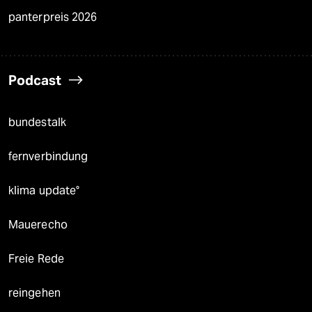
panterpreis 2026
Podcast
bundestalk
fernverbindung
klima update°
Mauerecho
Freie Rede
reingehen