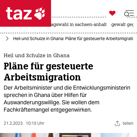

taz zahl ich
nahost-konflikt
landtagswahl in sachsen-anhalt
gewalt gege

taz zahl ich
ka
Heil und Schulze in Ghana: Pläne für gesteuerte Arbeitsmigratio
taz zahl ich
themen
Heil und Schulze in Ghana
Pläne für gesteuerte
politik
Arbeitsmigration
öko
Der Arbeitsminister und die Entwicklungsministerin
sprechen in Ghana über Hilfen für
gesellschaft
Auswanderungswillige. Sie wollen dem
Fachkräftemangel entgegenwirken.
kultur
sport
21.2.2023
10:19 Uhr
teilen