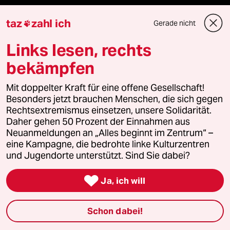
taz Archiv
taz
zahl ich
Gerade nicht

Links lesen, rechts
Mehr taz Angebote
bekämpfen
Mit doppelter Kraft für eine offene Gesellschaft!
Reisen
Besonders jetzt brauchen Menschen, die sich gegen
Rechtsextremismus einsetzen, unsere Solidarität.
Kantine
Daher gehen 50 Prozent der Einnahmen aus
Neuanmeldungen an „Alles beginnt im Zentrum“ –
Shop
eine Kampagne, die bedrohte linke Kulturzentren
und Jugendorte unterstützt. Sind Sie dabei?
Anzeigen

Ja, ich will
Schon dabei!
Fragen & Hilfe