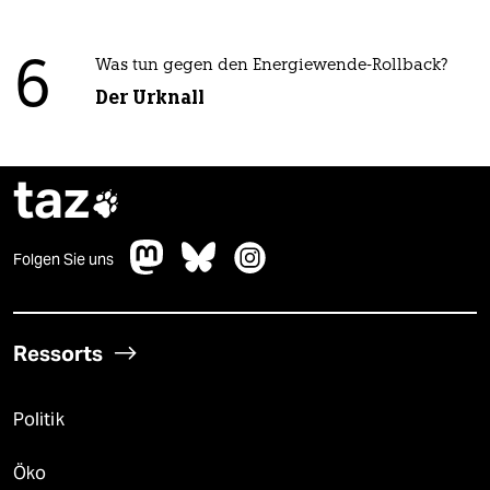
6
Was tun gegen den Energiewende-Rollback?
Der Urknall
taz

Folgen Sie uns
Ressorts
Politik
Öko