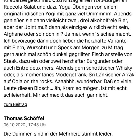
Rhabarbergeschmack. Zu Mittag einen Tofu-Burger an
Ruccola-Salat und dazu Yoga-Übungen von einem
original indischen Yogi mit ganz viel Ommmmm. Abends
genießen sie dann vielleicht zwei, drei alkoholfreie Bier,
aber der Joint muß dann als einziges wirklich echt sein,
Afghane oder so noch in ? Ja mei, wenn´s schee macht.
Ich bevorzuge dann doch lieber die herzhafte Variante
mit Eiern, Wurschtl und Speck am Morgen, zu Mittag
gern auch mal schön dunkel gegrillten Fisch anstelle von
Steak, dazu ein oder zwei herzhafter Burgunder oder
auch Entre deux mers. Abends gern schottischer Whisky
oder, als momentanes Modegetränk, Sri Lankischer Arrak
auf Cola on the rocks. Aaaahhh, wunderbar. Daß so viele
Leute diesen Biosch... äh, Kram so mögen, ist mit echt
schleierhaft. Mir schmeckt das auch gar nicht.
zum Beitrag
Thomas Schöffel
06.10.2020 , 17:43 Uhr
Die Dummen sind in der Mehrheit, stimmt leider.