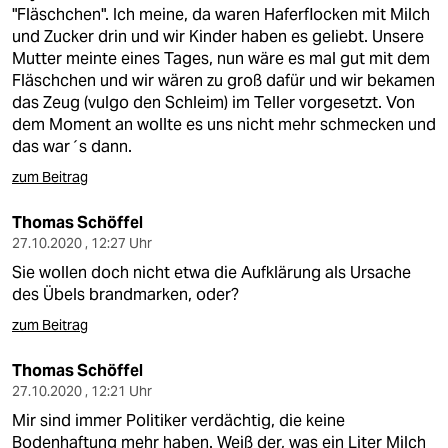
berlin
"Fläschchen". Ich meine, da waren Haferflocken mit Milch
und Zucker drin und wir Kinder haben es geliebt. Unsere
nord
Mutter meinte eines Tages, nun wäre es mal gut mit dem
Fläschchen und wir wären zu groß dafür und wir bekamen
wahrheit
das Zeug (vulgo den Schleim) im Teller vorgesetzt. Von
dem Moment an wollte es uns nicht mehr schmecken und
verlag
das war´s dann.
verlag
zum Beitrag
veranstaltungen
Thomas Schöffel
27.10.2020 , 12:27 Uhr
shop
Sie wollen doch nicht etwa die Aufklärung als Ursache
fragen & hilfe
des Übels brandmarken, oder?
zum Beitrag
unterstützen
Thomas Schöffel
abo
27.10.2020 , 12:21 Uhr
genossenschaft
Mir sind immer Politiker verdächtig, die keine
Bodenhaftung mehr haben. Weiß der, was ein Liter Milch