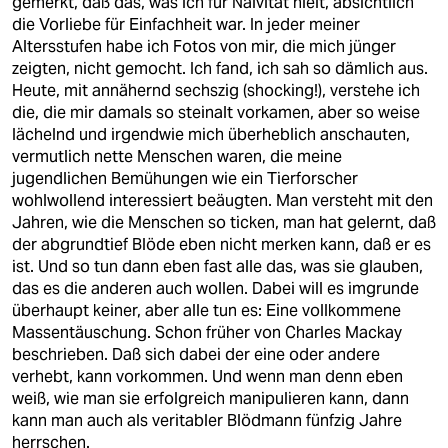
gemerkt, daß das, was ich für Naivität hielt, absichtlich
die Vorliebe für Einfachheit war. In jeder meiner
Altersstufen habe ich Fotos von mir, die mich jünger
zeigten, nicht gemocht. Ich fand, ich sah so dämlich aus.
Heute, mit annähernd sechszig (shocking!), verstehe ich
die, die mir damals so steinalt vorkamen, aber so weise
lächelnd und irgendwie mich überheblich anschauten,
vermutlich nette Menschen waren, die meine
jugendlichen Bemühungen wie ein Tierforscher
wohlwollend interessiert beäugten. Man versteht mit den
Jahren, wie die Menschen so ticken, man hat gelernt, daß
der abgrundtief Blöde eben nicht merken kann, daß er es
ist. Und so tun dann eben fast alle das, was sie glauben,
das es die anderen auch wollen. Dabei will es imgrunde
überhaupt keiner, aber alle tun es: Eine vollkommene
Massentäuschung. Schon früher von Charles Mackay
beschrieben. Daß sich dabei der eine oder andere
verhebt, kann vorkommen. Und wenn man denn eben
weiß, wie man sie erfolgreich manipulieren kann, dann
kann man auch als veritabler Blödmann fünfzig Jahre
herrschen.