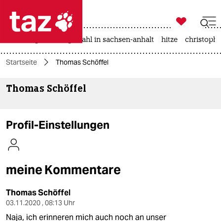

taz zahl ich
iran-krieg
landtagswahl in sachsen-anhalt
hitze
christophe

taz zahl ich
Startseite
Thomas Schöffel
taz zahl ich
Thomas Schöffel
themen
politik
Profil-Einstellungen
öko
gesellschaft
meine Kommentare
kultur
Thomas Schöffel
sport
03.11.2020 , 08:13 Uhr
Naja, ich erinneren mich auch noch an unser