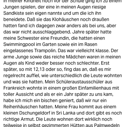
In meiner Kindheit noch vor der Schule ging ich zu einem
Jungen spielen, der eine in meinen Augen riesige
Sandkiste sein eigen nannte und um die ich ihn
beneidete. Daß sie das Klohäuschen noch draußen
hatten fand ich dagegen zwar anders als bei uns, aber
das war nicht ausschlaggebend. Jahre später hatte
meine Schwester eine Freundin, die hatten einen
Swimmingpool im Garten sowie ein im Rasen
eingelassenes Trampolin. Das war vielleicht klasse. Der
arme Junge sowie das reiche Mädchen waren in meinen
Augen als Kind weder besser noch schlechter. Erst
später, so mit 12,13 oder so, fing das an, daß es mir
regelrecht auffiel, wie unterschiedlich die Leute wohnten
und was sie hatten. Mein Schüleraustausschüler aus
Frankreich wohnte in einem großen Einfamilienhaus mit
toller Aussicht und als er ein Jahr später zu uns kam,
habe ich mich ein bischen geniert, daß wir nur ein
Reihenhäuschen hatten. Meine Frau kommt aus einem
kleinen Dschungeldorf in Sri Lanka und dort gibt es noch
richtige Armut. Die Leute wohnen dort wirklich noch
teilweise in selbst gezimmerten Hütten aus Palmwedeln