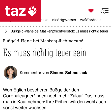

taz zahl ich
krieg in der ukraine
hitze
niedrigwasser
waldbrände

taz zahl ich
us
Bußgeld-Pläne bei Maskenpflichtverstoß: Es muss richtig teuer s
taz zahl ich
Bußgeld-Pläne bei Maskenpflichtverstoß
themen
Es muss richtig teuer sein
politik
öko
Kommentar von
Simone Schmollack
gesellschaft
kultur
Womöglich bescheren Bußgelder den
Coronaleugner*innen noch mehr Zulauf. Das muss
sport
man in Kauf nehmen: Ihre Reihen würden wohl auch
sonst weiter wachsen.