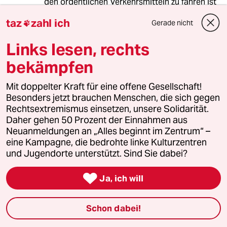
den ordentlichen Verkehrsmitteln zu fahren ist
schon immer anstrengend für mich gewesen,
taz
zahl ich
Gerade nicht
jetzt wird es aber zur tortour. Selbst einfache

nachfragen sind sehr lästig, denn sie drängen
Links lesen, rechts
zu einem öffentlichen outing als entweder
krank oder fies - und die Fragenden wissen ja
bekämpfen
nicht, dass ich solche fragen mehrmals
beantworten muss, bis ich endlich bei meinem
Mit doppelter Kraft für eine offene Gesellschaft!
Arzt ankomme, der mich nicht mit
Besonders jetzt brauchen Menschen, die sich gegen
Begleitperson reinlässt, trotz B in meinem
Rechtsextremismus einsetzen, unsere Solidarität.
Ausweis (das bedeutet ich bin zu Begleitperson
Daher gehen 50 Prozent der Einnahmen aus
berechtigt).
Neuanmeldungen an „Alles beginnt im Zentrum“ –
eine Kampagne, die bedrohte linke Kulturzentren
Solche Realitäten müssten viel öfter benannt
und Jugendorte unterstützt. Sind Sie dabei?
werden, um Gewalt vorzubeugen. Und
menschen, die sich nicht die Mühe machen,

Ja, ich will
sich die Auswirkungen ihrer Worte auf
Minderheiten gut zu überlegen, sollten das mit
dem kommentieren besser erstmal lassen.
Schon dabei!