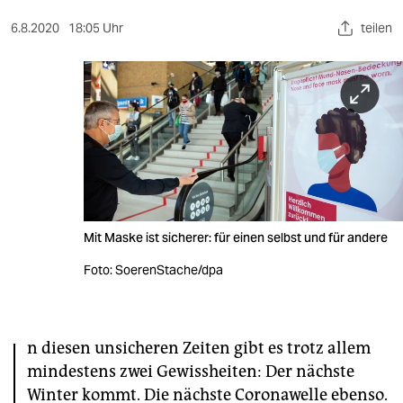
berlin
6.8.2020
18:05 Uhr
teilen
nord
wahrheit
verlag
verlag
veranstaltungen
shop
Mit Maske ist sicherer: für einen selbst und für andere
fragen & hilfe
Foto: SoerenStache/dpa
unterstützen
I
abo
n diesen unsicheren Zeiten gibt es trotz allem
mindestens zwei Gewissheiten: Der nächste
genossenschaft
Winter kommt. Die nächste Coronawelle ebenso.