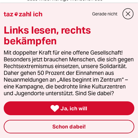
widerwärtigen Motiven irgendwie für das
allgemeine Wohl sorgen werden."
taz
zahl ich
Gerade nicht

Links lesen, rechts
bekämpfen
Rudolf Fissner
27.10.2020
,
18:40 Uhr
Mit doppelter Kraft für eine offene Gesellschaft!
@Ricky-13:
Besonders jetzt brauchen Menschen, die sich gegen
Der Sozialismus basiert dann wohl
Rechtsextremismus einsetzen, unsere Solidarität.
auf der merkwürdigen Überzeugung,
Daher gehen 50 Prozent der Einnahmen aus
dass die gleichen widerwärtige
Neuanmeldungen an „Alles beginnt im Zentrum“ –
Menschen aus guten Motiven
eine Kampagne, die bedrohte linke Kulturzentren
irgendwie für das allgemeine Wohl
und Jugendorte unterstützt. Sind Sie dabei?
sorgen werden. 🤣

Ja, ich will
Lowandorder
Schon dabei!
27.10.2020
,
22:35 Uhr
@Rudolf Fissner: