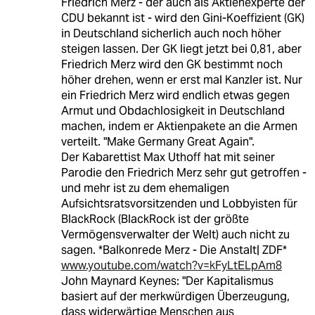
Friedrich Merz - der auch als Aktienexperte der
CDU bekannt ist - wird den Gini-Koeffizient (GK)
in Deutschland sicherlich auch noch höher
steigen lassen. Der GK liegt jetzt bei 0,81, aber
Friedrich Merz wird den GK bestimmt noch
höher drehen, wenn er erst mal Kanzler ist. Nur
ein Friedrich Merz wird endlich etwas gegen
Armut und Obdachlosigkeit in Deutschland
machen, indem er Aktienpakete an die Armen
verteilt. "Make Germany Great Again".
Der Kabarettist Max Uthoff hat mit seiner
Parodie den Friedrich Merz sehr gut getroffen -
und mehr ist zu dem ehemaligen
Aufsichtsratsvorsitzenden und Lobbyisten für
BlackRock (BlackRock ist der größte
Vermögensverwalter der Welt) auch nicht zu
sagen. *Balkonrede Merz - Die Anstalt| ZDF*
www.youtube.com/watch?v=kFyLtELpAm8
John Maynard Keynes: "Der Kapitalismus
basiert auf der merkwürdigen Überzeugung,
dass widerwärtige Menschen aus