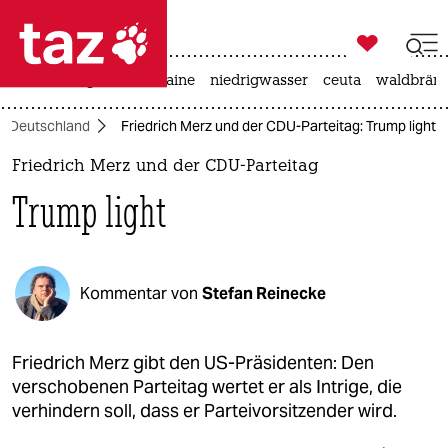

taz zahl ich
hitze
krieg in der ukraine
niedrigwasser
ceuta
waldbrän

taz zahl ich
Deutschland
Friedrich Merz und der CDU-Parteitag: Trump light
taz zahl ich
Friedrich Merz und der CDU-Parteitag
themen
Trump light
politik
öko
Kommentar von
Stefan Reinecke
gesellschaft
kultur
Friedrich Merz gibt den US-Präsidenten: Den
verschobenen Parteitag wertet er als Intrige, die
sport
verhindern soll, dass er Parteivorsitzender wird.