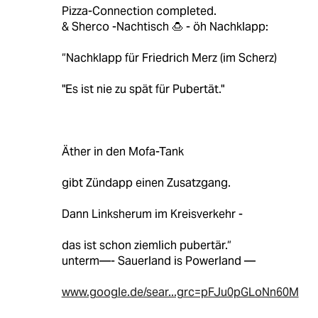
Pizza-Connection completed.
& Sherco -Nachtisch 🍮 - öh Nachklapp:
“Nachklapp für Friedrich Merz (im Scherz)
"Es ist nie zu spät für Pubertät."
Äther in den Mofa-Tank
gibt Zündapp einen Zusatzgang.
Dann Linksherum im Kreisverkehr -
das ist schon ziemlich pubertär.“
unterm—- Sauerland is Powerland —
www.google.de/sear...grc=pFJu0pGLoNn60M