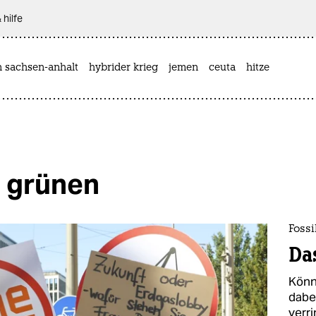
 hilfe
n sachsen-anhalt
hybrider krieg
jemen
ceuta
hitze
e grünen
Foss
Da
Könn
dabe
verr