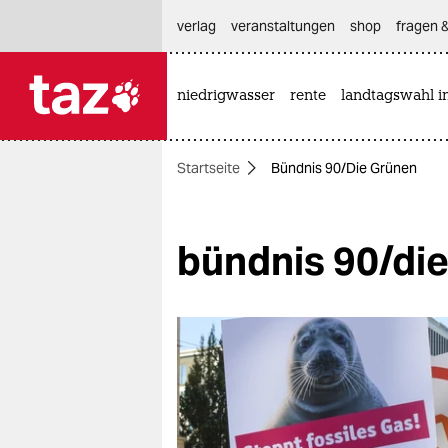
hautnavigation anspringen
hauptinhalt anspringen
footer anspringen
verlag
veranstaltungen
shop
fragen &
niedrigwasser
rente
landtagswahl i

taz zahl ich
taz zahl ich
Startseite
Bündnis 90/Die Grünen
themen
politik
bündnis 90/di
öko
gesellschaft
kultur
sport