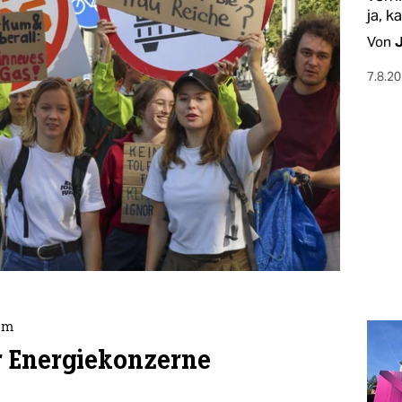
ja, k
Von
7.8.2
um
r Energiekonzerne