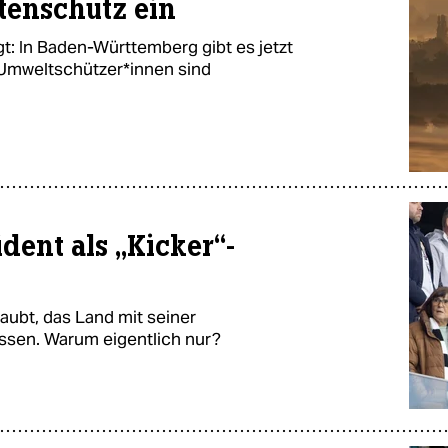
tenschutz ein
gt: In Baden-Württemberg gibt es jetzt
­welt­schüt­ze­r*in­nen sind
dent als „Kicker“-
ubt, das Land mit seiner
ssen. Warum eigentlich nur?