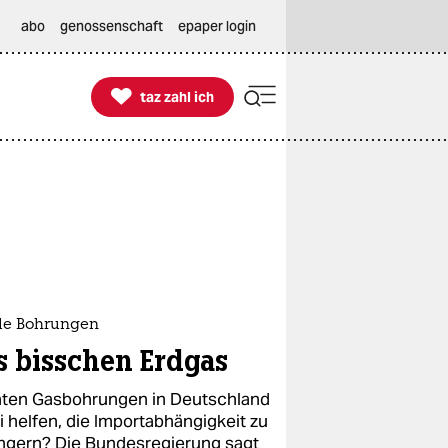
abo
genossenschaft
epaper login

taz zahl ich
taz zahl ich
ile Bohrungen
s bisschen Erdgas
ten Gasbohrungen in Deutschland
i helfen, die Importabhängigkeit zu
ingern? Die Bundesregierung sagt