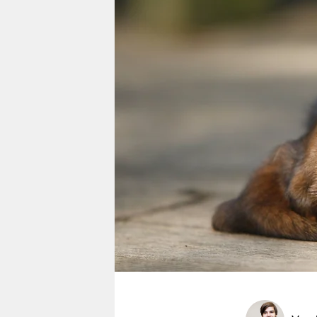
berlin
nord
wahrheit
verlag
verlag
veranstaltungen
shop
fragen & hilfe
unterstützen
abo
genossenschaft