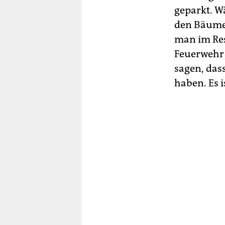
geparkt. W
den Bäumen
man im Res
Feuerwehr 
sagen, dass
haben. Es i