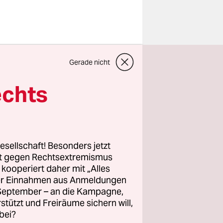
Gerade nicht
wäre
echts
istoph
it 30
erung
en“
esellschaft! Besonders jetzt
rt gegen Rechtsextremismus
habe etwa
z kooperiert daher mit „Alles
nd
ller Einnahmen aus Anmeldungen
nfälle
. September – an die Kampagne,
 allerdings
rstützt und Freiräume sichern will,
bei?