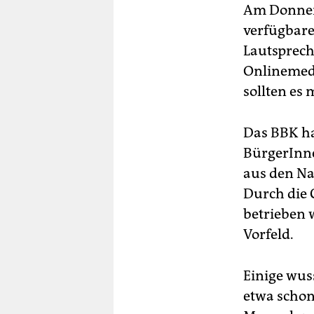
Am Donners
verfügbare
Lautsprech
Onlinemedi
sollten es
Das BBK hat
BürgerInne
aus den Na
Durch die 
betrieben w
Vorfeld.
Einige wus
etwa scho