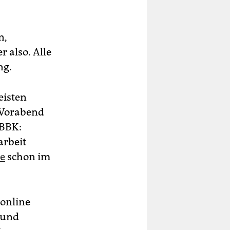
n,
 also. Alle
ng.
eisten
 Vorabend
 BBK:
arbeit
re
schon im
 online
 und