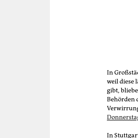
In Großstä
weil diese
gibt, blieb
Behörden di
Verwirrung
Donnersta
In Stuttga