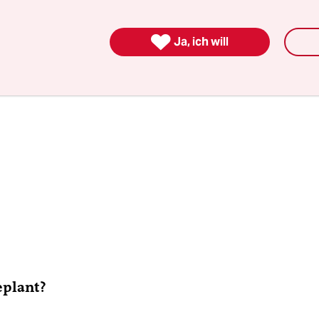

Ja, ich will
eplant?