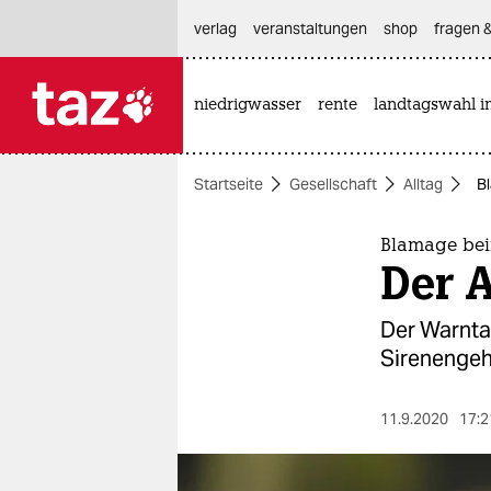
hautnavigation anspringen
hauptinhalt anspringen
footer anspringen
verlag
veranstaltungen
shop
fragen &
niedrigwasser
rente
landtagswahl i

taz zahl ich
taz zahl ich
Startseite
Gesellschaft
Alltag
B
themen
politik
Blamage be
Der A
öko
Der Warntag
gesellschaft
Sirenengeh
kultur
11.9.2020
17:2
sport