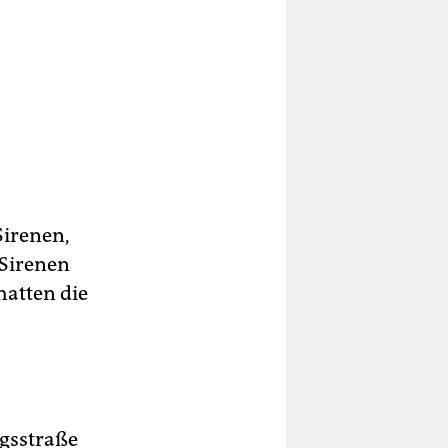
Sirenen,
 Sirenen
hatten die
igsstraße