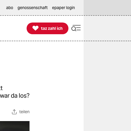
abo
genossenschaft
epaper login

taz zahl ich
taz zahl ich
tt
war da los?
teilen