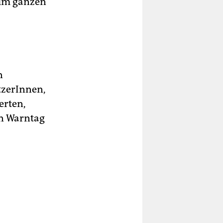
 im ganzen
n
tzerInnen,
erten,
n Warntag