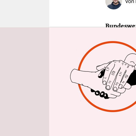
Von
epaper login
Bundeswei
„Es geht n
kontraprod
Bevölkerun
Unger verg
Jahren sol
auslösen, 
sensibilis
die Gefahr
Überschwe
oder Terro
nur so mitt