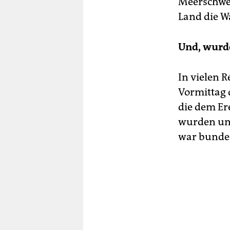
Meerschwe
Land die W
Und, wurde
In vielen 
Vormittag 
die dem Er
wurden um
war bundes