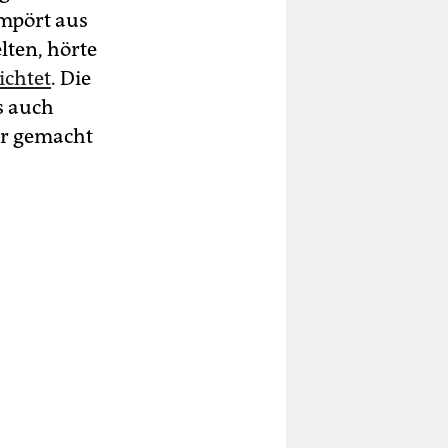
empört aus
lten, hörte
ichtet
. Die
s auch
der gemacht