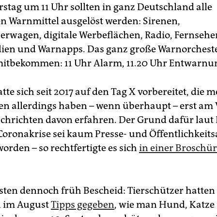
tag um 11 Uhr sollten in ganz Deutschland alle
n Warnmittel ausgelöst werden: Sirenen,
erwagen, digitale Werbeflächen, Radio, Fernsehe
en und Warnapps. Das ganz große Warnorchester
 mitbekommen: 11 Uhr Alarm, 11.20 Uhr Entwarnu
te sich seit 2017 auf den Tag X vorbereitet, die m
n allerdings haben – wenn überhaupt – erst am
chrichten davon erfahren. Der Grund dafür laut
Corona­krise sei kaum Presse- und Öffentlichkeits
orden – so rechtfertigte es sich
in einer Broschü
sten dennoch früh Bescheid: Tierschützer hatten
n im August
Tipps gegeben
, wie man Hund, Katze