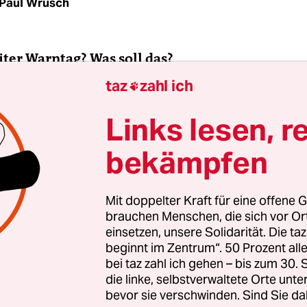
Paul Wrusch
ter Warntag? Was soll das?
taz
zahl ich

icht darum, Angst und Hysterie zu schüren. Das 
Links lesen, r
uktiv“, sagte der Präsident des
Bundesamts für
gsschutz und Katastrophenhilfe
, kurz BBK, Chr
bekämpfen
angene Woche. Der erste bundesweite Warntag se
lte am Donnerstag also keine Panik in der Bevölk
sondern für das Thema „Warnung vor Katastroph
Mit doppelter Kraft für eine offene G
brauchen Menschen, die sich vor O
ieren. Denn, so das BBK, durch den Klimawandel 
einsetzen, unsere Solidarität. Die ta
 von gefährlichen Wetterlagen wie Hitzewellen u
beginnt im Zentrum“. 50 Prozent a
mmungen zugenommen. Aber auch auf Chemieu
bei taz zahl ich gehen – bis zum 30
ranschläge wolle man besser vorbereitet sein. Hat
die linke, selbstverwaltete Orte unte
bevor sie verschwinden. Sind Sie da
elgut geklappt.