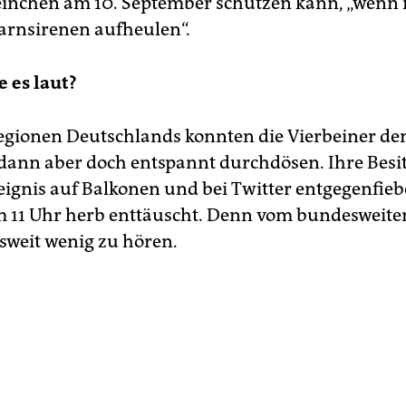
inchen am 10. September schützen kann, „wenn
arnsirenen aufheulen“.
 es laut?
Regionen Deutschlands konnten die Vierbeiner de
dann aber doch entspannt durchdösen. Ihre Besi
eignis auf Balkonen und bei Twitter entgegenfieb
 11 Uhr herb enttäuscht. Denn vom bundesweite
weit wenig zu hören.