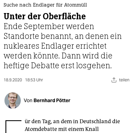
berlin
Suche nach Endlager für Atommüll
nord
Unter der Oberfläche
Ende September werden
wahrheit
Standorte benannt, an denen ein
verlag
nukleares Endlager errichtet
verlag
werden könnte. Dann wird die
heftige Debatte erst losgehen.
veranstaltungen
shop
18.9.2020
18:53 Uhr
teilen
fragen & hilfe
unterstützen
Von
Bernhard Pötter
abo
ür den Tag, an dem in Deutschland die
genossenschaft
Atomdebatte mit einem Knall