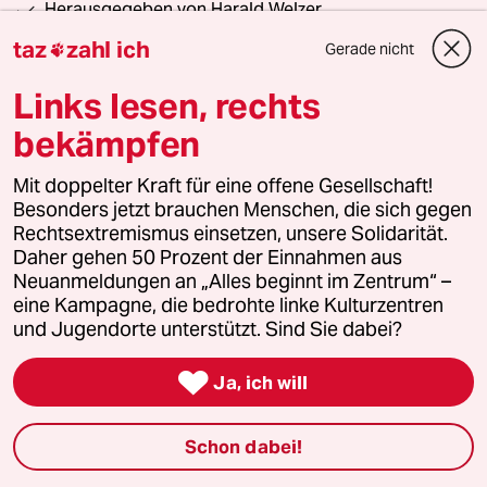
Herausgegeben von Harald Welzer
taz
zahl ich
Gerade nicht

Jetzt abonnieren
Links lesen, rechts
bekämpfen
28 Kommentare
Mit doppelter Kraft für eine offene Gesellschaft!
/
Neueste
Älteste
Besonders jetzt brauchen Menschen, die sich gegen
Rechtsextremismus einsetzen, unsere Solidarität.
Daher gehen 50 Prozent der Einnahmen aus
einloggen
Neuanmeldungen an „Alles beginnt im Zentrum“ –
eine Kampagne, die bedrohte linke Kulturzentren
Die Kommentarfunktion unter diesem Artikel ist
und Jugendorte unterstützt. Sind Sie dabei?
geschlossen.
Wir öffnen die Kommentarspalte bei ausgewählten

Ja, ich will
Artikeln für etwa drei Tage –
hier sind sie zu finden
.
Schon dabei!