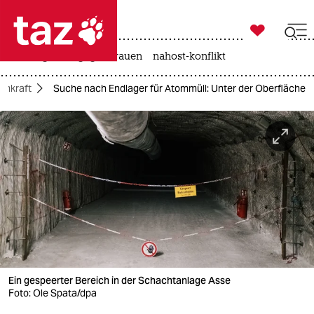

taz zahl ich
hitze
gewalt gegen frauen
nahost-konflikt

taz zahl ich
omkraft
Suche nach Endlager für Atommüll: Unter der Oberfläche
taz zahl ich
themen
politik
öko
gesellschaft
kultur
Ein gespeerter Bereich in der Schachtanlage Asse
sport
Foto: Ole Spata/dpa