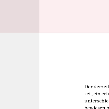
Der derzei
sei „ein e
unterschie
bewiesen h