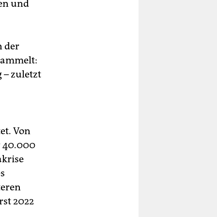
len und
n der
sammelt:
 – zuletzt
et. Von
r 40.000
akrise
es
teren
rst 2022