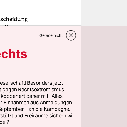
tscheidung
t die
Martin
Gerade nicht
r den
echts
 der
atte,
esellschaft! Besonders jetzt
t
rt gegen Rechtsextremismus
hen Staat,
z kooperiert daher mit „Alles
rise heute
ller Einnahmen aus Anmeldungen
. September – an die Kampagne,
rstützt und Freiräume sichern will,
bei?