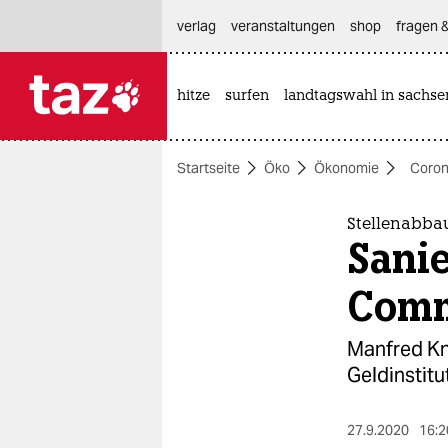
hautnavigation anspringen
hauptinhalt anspringen
footer anspringen
verlag
veranstaltungen
shop
fragen &
hitze
surfen
landtagswahl in sachse

taz zahl ich
taz zahl ich
Startseite
Öko
Ökonomie
Coron
themen
politik
Stellenabba
Sanie
öko
Com
gesellschaft
Manfred Kn
kultur
Geldinstitu
sport
27.9.2020
16:2