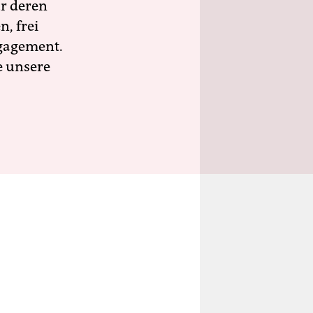
ür deren
n, frei
ngagement.
e unsere