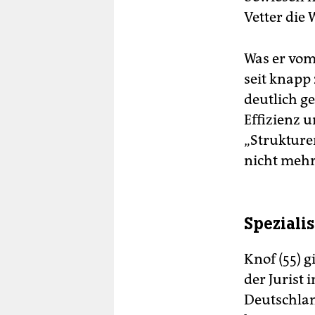
Vetter die 
Was er vom 
seit knapp
deutlich g
Effizienz u
„Strukture
nicht mehr
Speziali
Knof (55) g
der Jurist 
Deutschlan