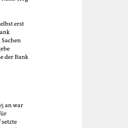
elbst erst
Bank
n Sachen
gebe
ße der Bank
995 an war
für
 setzte