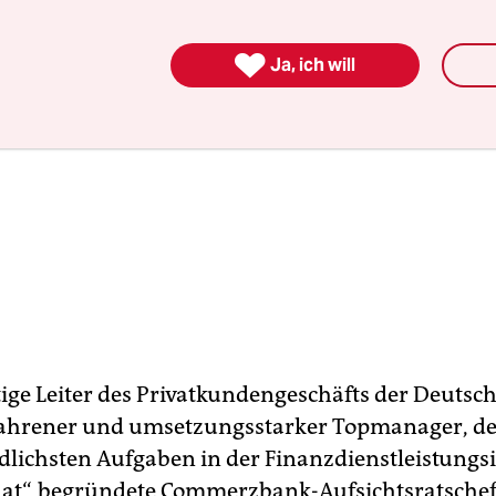

Ja, ich will
tige Leiter des Privatkundengeschäfts der Deuts
rfahrener und umsetzungsstarker Topmanager, der
dlichsten Aufgaben in der Finanzdienstleistungs
at“, begründete Commerzbank-Aufsichtsratschef