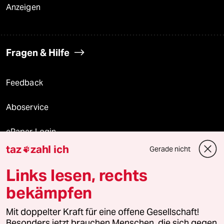
Anzeigen
Fragen & Hilfe
Feedback
Aboservice
ePaper Login
taz
zahl ich
Gerade nicht

Downloads für Abonnierende
Links lesen, rechts
bekämpfen
© 2026 taz Verlags und Vertriebs GmbH
Mit doppelter Kraft für eine offene Gesellschaft!
Alle Rechte vorbehalten. Bei rechtlichen Fragen oder für Genehmigungen
wenden Sie sich bitte an
lizenzen@taz.de
Besonders jetzt brauchen Menschen, die sich gegen