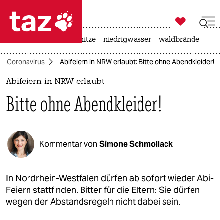

taz zahl ich
krieg in der ukraine
hitze
niedrigwasser
waldbrände

taz zahl ich
Coronavirus
Abifeiern in NRW erlaubt: Bitte ohne Abendkleider!
taz zahl ich
Abifeiern in NRW erlaubt
themen
Bitte ohne Abendkleider!
politik
öko
Kommentar von
Simone Schmollack
gesellschaft
kultur
In Nordrhein-Westfalen dürfen ab sofort wieder Abi-
Feiern stattfinden. Bitter für die Eltern: Sie dürfen
sport
wegen der Abstandsregeln nicht dabei sein.