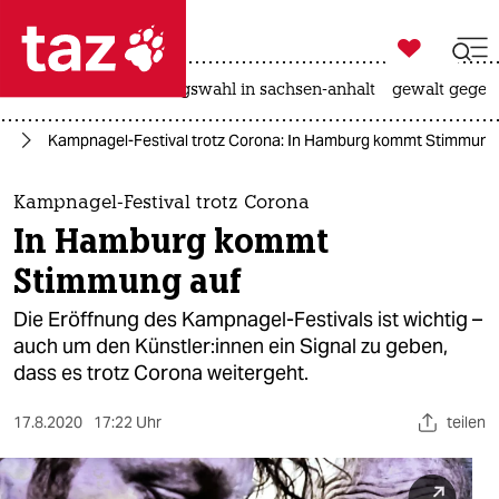

taz zahl ich
hitze
surfen
landtagswahl in sachsen-anhalt
gewalt gegen

taz zahl ich
te
Kampnagel-Festival trotz Corona: In Hamburg kommt Stimmung
taz zahl ich
themen
Kampnagel-Festival trotz Corona
In Hamburg kommt
politik
Stimmung auf
öko
Die Eröffnung des Kampnagel-Festivals ist wichtig –
auch um den Künstler:innen ein Signal zu geben,
gesellschaft
dass es trotz Corona weitergeht.
kultur
17.8.2020
17:22 Uhr
teilen
sport