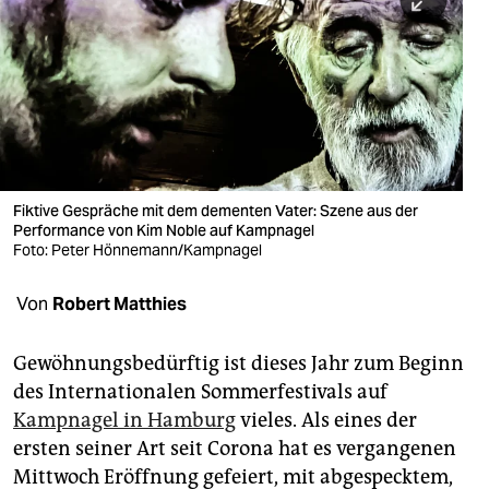
berlin
nord
wahrheit
verlag
verlag
Fiktive Gespräche mit dem dementen Vater: Szene aus der
Performance von Kim Noble auf Kampnagel
veranstaltungen
Foto: Peter Hönnemann/Kampnagel
shop
Von
Robert Matthies
fragen & hilfe
unterstützen
Gewöhnungsbedürftig ist dieses Jahr zum Beginn
des Internationalen Sommerfestivals auf
abo
Kampnagel in Hamburg
vieles. Als eines der
ersten seiner Art seit Corona hat es vergangenen
genossenschaft
Mittwoch Eröffnung gefeiert, mit abgespecktem,