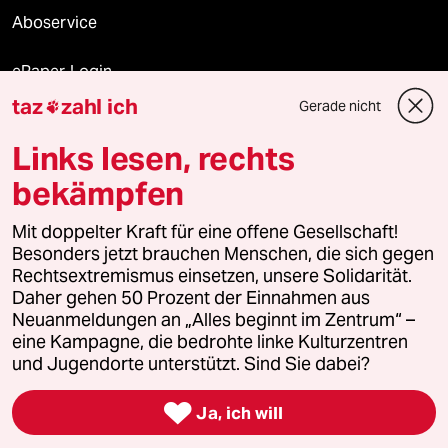
Aboservice
ePaper Login
taz
zahl ich
Gerade nicht

Downloads für Abonnierende
Links lesen, rechts
bekämpfen
© 2026 taz Verlags und Vertriebs GmbH
Mit doppelter Kraft für eine offene Gesellschaft!
Alle Rechte vorbehalten. Bei rechtlichen Fragen oder für Genehmigungen
wenden Sie sich bitte an
lizenzen@taz.de
Besonders jetzt brauchen Menschen, die sich gegen
Rechtsextremismus einsetzen, unsere Solidarität.
Daher gehen 50 Prozent der Einnahmen aus
Feedback
Redaktionsstatut
Kommune-Richtlinien
KI-
Neuanmeldungen an „Alles beginnt im Zentrum“ –
eine Kampagne, die bedrohte linke Kulturzentren
Leitlinie
Informant
Datenschutz
Impressum
AGB
und Jugendorte unterstützt. Sind Sie dabei?
Seitenwende
Einwilligungen widerrufen (Ads)

Ja, ich will